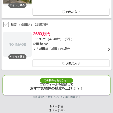
郷部（成田駅） 2680万円
2680万円
156.96m²（47.48坪）（登記）
成田市郷部
ＪＲ成田線「成田」歩15分
この物件もありかも！
プロフィールを登録して
おすすめ物件の精度を上げよう！
※賃貸物件・新築マンションは対象外です
1
ページ目
(
1
ページ中)