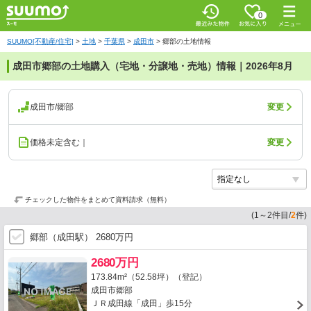
0
SUUMO[不動産/住宅]
>
土地
>
千葉県
>
成田市
>
郷部の土地情報
成田市郷部の土地購入（宅地・分譲地・売地）情報｜2026年8月
成田市/郷部
変更
価格未定含む｜
変更
チェックした物件をまとめて資料請求（無料）
(
1
～
2
件目/
2
件)
郷部（成田駅） 2680万円
2680万円
173.84m²（52.58坪）（登記）
成田市郷部
ＪＲ成田線「成田」歩15分