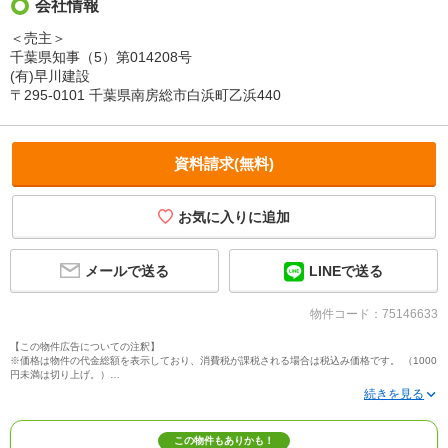
会社情報
＜売主＞
千葉県知事（5）第014208号
(有)早川建設
〒295-0101 千葉県南房総市白浜町乙浜440
資料請求(無料)
メールで送る
LINEで送る
物件コード：75146633
【この物件広告についての注釈】
※価格は物件の代金総額を表示しており、消費税が課税される場合は税込み価格です。 （1000
円未満は切り上げ。）
※写真に写っている、またはパース（絵）や間取り図に描かれている家具や車などは、特にコ
メントがない場合、販売価格に含まれません。
※敷地権利が定期借地権のものは価格に権利金を含みます。
※建築条件付き土地価格には、建物価格は含まれません。
この物件もありかも！
※物件情報は、原則として情報提供日の２日前に最終確認した情報です。