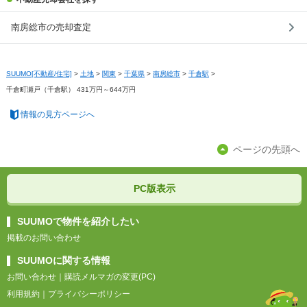
南房総市の売却査定
SUUMO[不動産/住宅]
>
土地
>
関東
>
千葉県
>
南房総市
>
千倉駅
>
千倉町瀬戸（千倉駅） 431万円～644万円
情報の見方ページへ
ページの先頭へ
PC版表示
SUUMOで物件を紹介したい
掲載のお問い合わせ
SUUMOに関する情報
お問い合わせ
｜
購読メルマガの変更(PC)
利用規約
｜
プライバシーポリシー