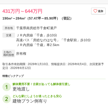
431万円～644万円
190m²～284m²（57.47坪～85.90坪）（登記）
千葉県南房総市千倉町瀬戸
所在地
ＪＲ内房線「千倉」歩10分
交通
高速バス「房総なのはな号」「千倉駅前」歩10分
ＪＲ内房線「千歳」車2.5km
土地の
所有権
権利形態
取引条件有効期限 : 2028年1月10日、情報提供日 : 2026年8月4日、次回更新予
定日 : 2026年8月12日
特徴ピックアップ
解体費用不要！古家があっても解体後引渡し
更地渡し
どんな家にしようか迷ったときも安心
建物プラン例有り