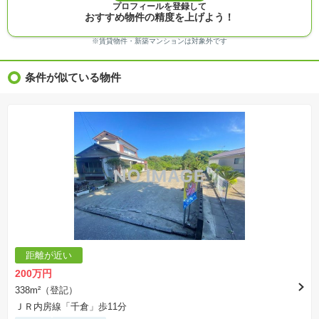
プロフィールを登録して
※完成予想図はいずれも外構、植栽、外観等実際のものとは多少異なることがあります。
おすすめ物件の精度を上げよう！
※モデルルーム・モデルハウス・展示場・ショールームの画像の場合、今回販売の物件と異な
る場合があります。
※ＣＧ合成の画像の場合、実際とは多少異なる場合があります。
※賃貸物件・新築マンションは対象外です
※物件特徴：販売戸数が複数の物件は、全ての住戸に該当しない項目もあります。
※完成後１年以上を経過した未入居物件が掲載される場合があります。ご了承ください。
※新着：物件情報が「SUUMO」に掲載された日から１週間表示されます。
条件が似ている物件
※価格更新：物件価格が変更された日から１週間表示されます。
※販売予定物件はすべて、販売開始するまで契約または予約の申込みはできません。
※購入の前には物件内容や契約条件についてご自身で十分な確認をしていただくようにお願い
いたします。
※建築条件土地の情報内に掲載されている、建物プラン例は、土地購入者の設計プランの参考
の一例であって、プランの採用可否は任意です。
※土地（建築条件なし）で「建物プラン例」が表記してある時、そのプラン例は特定の建築請
負会社によるもので、当該建築請負会社以外で建てた場合、同様のものが同価格で建てられる
とは限りません。また建築請負会社を特定するものではありません。
※建築条件付き土地とは、その土地に建築する建物の建築請負契約が、一定期間内に成立する
ことを条件として売買される土地のことをいいます。建築請負契約成立に向けて設計プランを
協議するため、土地購入者が自己の希望する建物の設計協議をするために必要な相当の期間の
交渉期間が設定され、その期間内で希望を満たすプランが実現できたかどうかにより結論を出
します。なお、この期間は概ね3ヶ月程度とされています。納得のいくプランが出来ず、建築請
負契約が成立しない場合、土地売買契約は白紙に戻り、土地契約にかかった代金（土地代金、
手付金など）は名目のいかんに関わらず、全て返却されます。
※課税対象物件の「価格」や「費用等」は消費税込みの「総額表示」で統一しています。
※「本体価格」とは、課税対象物件においては「消費税を除いた建物価格」と「土地価格」の
距離が近い
合計額を指します。
※課税対象物件は消費税込みの総額表示のため、不動産広告の販売価格には本体価格の金額は
200万円
表示されておりません。
※取引にかかる費用：物件の契約手続き、決済、引き渡し時にかかる費用を表示しています。
338m²（登記）
不動産会社によって表記有無が異なるため、ご自身で十分な確認をしていただくようにお願い
ＪＲ内房線「千倉」歩11分
いたします。
※掲載の省エネ性能ラベル内の物件・住棟・号室名称については最新のものに変更されている