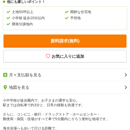
他にも嬉しいポイント！
土地50坪以上
閑静な住宅地
小学校 徒歩10分以内
平坦地
開発分譲地内
資料請求(無料)
月々支払額を見る
地図を見る
小中学校が徒歩圏内で、お子さまの通学も安心。
駅までは自転車で約3分と、日常の移動も快適です。
さらに、コンビニ・銀行・ドラッグストア・ホームセンター・
郵便局・病院・役場がすべて車で5分圏内にそろう便利な地域です。
海水浴場へも歩いて行ける距離で、