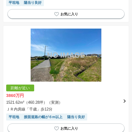
平坦地
陽当り良好
場合があります。
距離が近い
3860万円
1521.62m²（460.28坪）（実測）
ＪＲ内房線「千歳」歩12分
平坦地
接面道路の幅が６m以上
陽当り良好