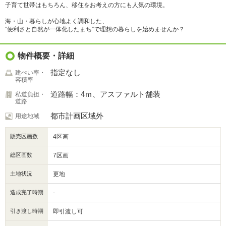
子育て世帯はもちろん、移住をお考えの方にも人気の環境。
海・山・暮らしが心地よく調和した、
“便利さと自然が一体化したまち”で理想の暮らしを始めませんか？
物件概要・詳細
指定なし
建ぺい率・
容積率
道路幅：4ｍ、アスファルト舗装
私道負担・
道路
都市計画区域外
用途地域
販売区画数
4区画
総区画数
7区画
土地状況
更地
造成完了時期
-
引き渡し時期
即引渡し可