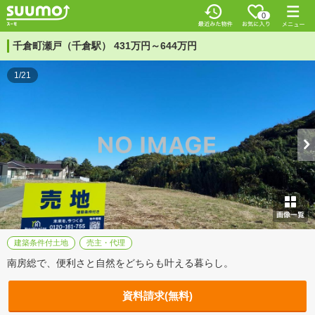
0
千倉町瀬戸（千倉駅） 431万円～644万円
1/21
建築条件付土地
売主・代理
南房総で、便利さと自然をどちらも叶える暮らし。
資料請求(無料)