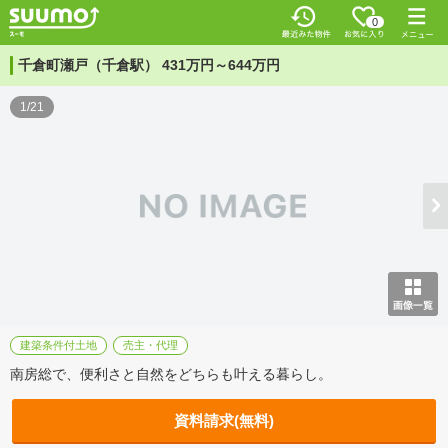
0
千倉町瀬戸（千倉駅） 431万円～644万円
1/21
建築条件付土地
売主・代理
南房総で、便利さと自然をどちらも叶える暮らし。
資料請求(無料)