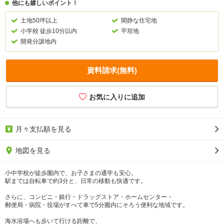
他にも嬉しいポイント！
土地50坪以上
閑静な住宅地
小学校 徒歩10分以内
平坦地
開発分譲地内
資料請求(無料)
月々支払額を見る
地図を見る
小中学校が徒歩圏内で、お子さまの通学も安心。
駅までは自転車で約3分と、日常の移動も快適です。
さらに、コンビニ・銀行・ドラッグストア・ホームセンター・
郵便局・病院・役場がすべて車で5分圏内にそろう便利な地域です。
海水浴場へも歩いて行ける距離で、