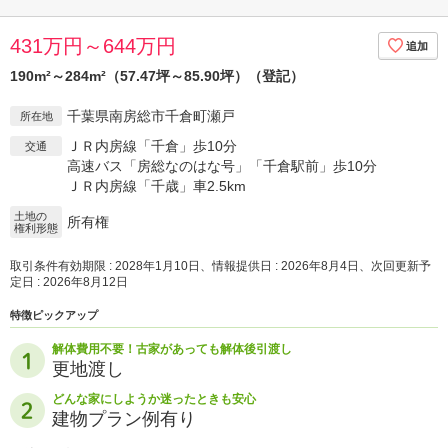
431万円～644万円
190m²～284m²（57.47坪～85.90坪）（登記）
千葉県南房総市千倉町瀬戸
所在地
ＪＲ内房線「千倉」歩10分
交通
高速バス「房総なのはな号」「千倉駅前」歩10分
ＪＲ内房線「千歳」車2.5km
土地の
所有権
権利形態
取引条件有効期限 : 2028年1月10日、情報提供日 : 2026年8月4日、次回更新予
定日 : 2026年8月12日
特徴ピックアップ
解体費用不要！古家があっても解体後引渡し
更地渡し
どんな家にしようか迷ったときも安心
建物プラン例有り