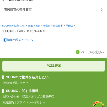
南房総市の売却査定
SUUMO[不動産/住宅]
>
土地
>
関東
>
千葉県
>
南房総市
>
千倉駅
>
千倉町瀬戸（千倉駅） 431万円～644万円
情報の見方ページへ
ページの先頭へ
PC版表示
SUUMOで物件を紹介したい
掲載のお問い合わせ
SUUMOに関する情報
お問い合わせ
｜
購読メルマガの変更(PC)
利用規約
｜
プライバシーポリシー