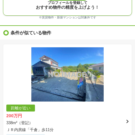
プロフィールを登録して
※完成予想図はいずれも外構、植栽、外観等実際のものとは多少異なることがあります。
おすすめ物件の精度を上げよう！
※モデルルーム・モデルハウス・展示場・ショールームの画像の場合、今回販売の物件と異な
る場合があります。
※ＣＧ合成の画像の場合、実際とは多少異なる場合があります。
※賃貸物件・新築マンションは対象外です
※物件特徴：販売戸数が複数の物件は、全ての住戸に該当しない項目もあります。
※完成後１年以上を経過した未入居物件が掲載される場合があります。ご了承ください。
※新着：物件情報が「SUUMO」に掲載された日から１週間表示されます。
条件が似ている物件
※価格更新：物件価格が変更された日から１週間表示されます。
※販売予定物件はすべて、販売開始するまで契約または予約の申込みはできません。
※購入の前には物件内容や契約条件についてご自身で十分な確認をしていただくようにお願い
いたします。
※建築条件土地の情報内に掲載されている、建物プラン例は、土地購入者の設計プランの参考
の一例であって、プランの採用可否は任意です。
※土地（建築条件なし）で「建物プラン例」が表記してある時、そのプラン例は特定の建築請
負会社によるもので、当該建築請負会社以外で建てた場合、同様のものが同価格で建てられる
とは限りません。また建築請負会社を特定するものではありません。
※建築条件付き土地とは、その土地に建築する建物の建築請負契約が、一定期間内に成立する
ことを条件として売買される土地のことをいいます。建築請負契約成立に向けて設計プランを
協議するため、土地購入者が自己の希望する建物の設計協議をするために必要な相当の期間の
交渉期間が設定され、その期間内で希望を満たすプランが実現できたかどうかにより結論を出
します。なお、この期間は概ね3ヶ月程度とされています。納得のいくプランが出来ず、建築請
負契約が成立しない場合、土地売買契約は白紙に戻り、土地契約にかかった代金（土地代金、
手付金など）は名目のいかんに関わらず、全て返却されます。
※課税対象物件の「価格」や「費用等」は消費税込みの「総額表示」で統一しています。
※「本体価格」とは、課税対象物件においては「消費税を除いた建物価格」と「土地価格」の
距離が近い
合計額を指します。
※課税対象物件は消費税込みの総額表示のため、不動産広告の販売価格には本体価格の金額は
200万円
表示されておりません。
※取引にかかる費用：物件の契約手続き、決済、引き渡し時にかかる費用を表示しています。
338m²（登記）
不動産会社によって表記有無が異なるため、ご自身で十分な確認をしていただくようにお願い
ＪＲ内房線「千倉」歩11分
いたします。
※掲載の省エネ性能ラベル内の物件・住棟・号室名称については最新のものに変更されている