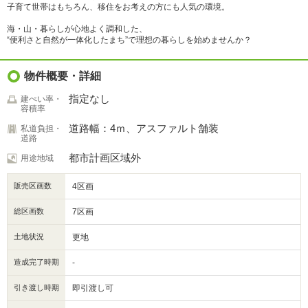
子育て世帯はもちろん、移住をお考えの方にも人気の環境。
海・山・暮らしが心地よく調和した、
“便利さと自然が一体化したまち”で理想の暮らしを始めませんか？
物件概要・詳細
指定なし
建ぺい率・
容積率
道路幅：4ｍ、アスファルト舗装
私道負担・
道路
都市計画区域外
用途地域
販売区画数
4区画
総区画数
7区画
土地状況
更地
造成完了時期
-
引き渡し時期
即引渡し可