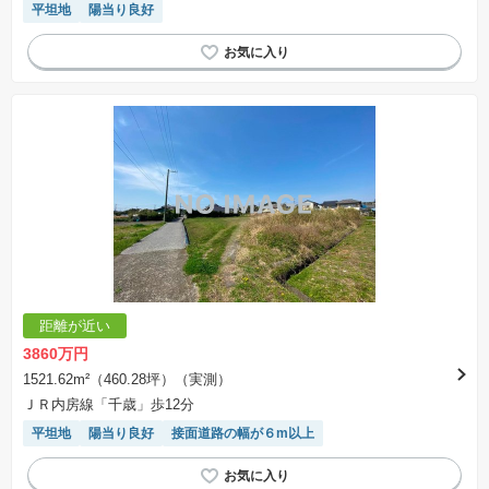
平坦地
陽当り良好
場合があります。
距離が近い
3860万円
1521.62m²（460.28坪）（実測）
ＪＲ内房線「千歳」歩12分
平坦地
陽当り良好
接面道路の幅が６m以上