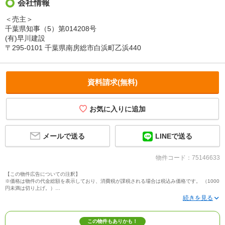
会社情報
＜売主＞
千葉県知事（5）第014208号
(有)早川建設
〒295-0101 千葉県南房総市白浜町乙浜440
資料請求(無料)
メールで送る
LINEで送る
物件コード：75146633
【この物件広告についての注釈】
※価格は物件の代金総額を表示しており、消費税が課税される場合は税込み価格です。 （1000
円未満は切り上げ。）
※写真に写っている、またはパース（絵）や間取り図に描かれている家具や車などは、特にコ
メントがない場合、販売価格に含まれません。
※敷地権利が定期借地権のものは価格に権利金を含みます。
※建築条件付き土地価格には、建物価格は含まれません。
この物件もありかも！
※物件情報は、原則として情報提供日の２日前に最終確認した情報です。