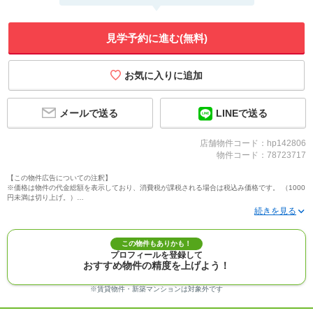
見学予約に進む(無料)
メールで送る
LINEで送る
店舗物件コード：hp142806
物件コード：78723717
【この物件広告についての注釈】
※価格は物件の代金総額を表示しており、消費税が課税される場合は税込み価格です。 （1000
円未満は切り上げ。）
※写真に写っている、またはパース（絵）や間取り図に描かれている家具や車などは、特にコ
メントがない場合、販売価格に含まれません。
※敷地権利が定期借地権のものは価格に権利金を含みます。
※建築条件付き土地価格には、建物価格は含まれません。
この物件もありかも！
※物件情報は、原則として情報提供日の２日前に最終確認した情報です。
プロフィールを登録して
※完成予想図はいずれも外構、植栽、外観等実際のものとは多少異なることがあります。
おすすめ物件の精度を上げよう！
※モデルルーム・モデルハウス・展示場・ショールームの画像の場合、今回販売の物件と異な
る場合があります。
※ＣＧ合成の画像の場合、実際とは多少異なる場合があります。
※賃貸物件・新築マンションは対象外です
※物件特徴：販売戸数が複数の物件は、全ての住戸に該当しない項目もあります。
※完成後１年以上を経過した未入居物件が掲載される場合があります。ご了承ください。