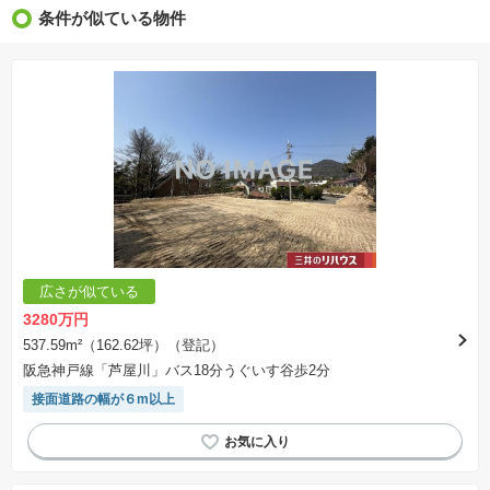
※新着：物件情報が「SUUMO」に掲載された日から１週間表示されます。
条件が似ている物件
※価格更新：物件価格が変更された日から１週間表示されます。
※販売予定物件はすべて、販売開始するまで契約または予約の申込みはできません。
※購入の前には物件内容や契約条件についてご自身で十分な確認をしていただくようにお願い
いたします。
※建築条件土地の情報内に掲載されている、建物プラン例は、土地購入者の設計プランの参考
の一例であって、プランの採用可否は任意です。
※土地（建築条件なし）で「建物プラン例」が表記してある時、そのプラン例は特定の建築請
負会社によるもので、当該建築請負会社以外で建てた場合、同様のものが同価格で建てられる
とは限りません。また建築請負会社を特定するものではありません。
※建築条件付き土地とは、その土地に建築する建物の建築請負契約が、一定期間内に成立する
ことを条件として売買される土地のことをいいます。建築請負契約成立に向けて設計プランを
協議するため、土地購入者が自己の希望する建物の設計協議をするために必要な相当の期間の
交渉期間が設定され、その期間内で希望を満たすプランが実現できたかどうかにより結論を出
します。なお、この期間は概ね3ヶ月程度とされています。納得のいくプランが出来ず、建築請
負契約が成立しない場合、土地売買契約は白紙に戻り、土地契約にかかった代金（土地代金、
手付金など）は名目のいかんに関わらず、全て返却されます。
※課税対象物件の「価格」や「費用等」は消費税込みの「総額表示」で統一しています。
※「本体価格」とは、課税対象物件においては「消費税を除いた建物価格」と「土地価格」の
広さが似ている
合計額を指します。
※課税対象物件は消費税込みの総額表示のため、不動産広告の販売価格には本体価格の金額は
3280万円
表示されておりません。
※取引にかかる費用：物件の契約手続き、決済、引き渡し時にかかる費用を表示しています。
537.59m²（162.62坪）（登記）
不動産会社によって表記有無が異なるため、ご自身で十分な確認をしていただくようにお願い
阪急神戸線「芦屋川」バス18分うぐいす谷歩2分
いたします。
※掲載の省エネ性能ラベル内の物件・住棟・号室名称については最新のものに変更されている
接面道路の幅が６m以上
場合があります。