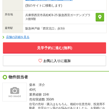
(別のサイトに移動します)
所在地
兵庫県西宮市高松町8-25 阪急西宮ガーデンズプラ
ス館9階
最寄駅
阪急神戸線「西宮北口」歩3分
店舗の詳細を見る
見学予約に進む(無料)
物件担当者
柴本 洋介
40代
業界経験
15年
売却実績数
350件
住宅の売却・購入はもちろん、相続や任意売却、投資用不
動産、住宅ローン等のお悩みがありましたら、お気軽にお