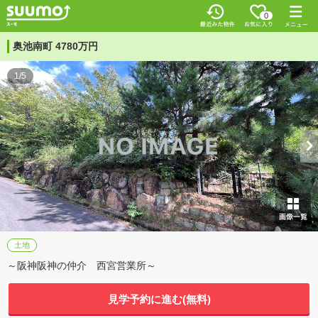
0
奥池南町 4780万円
1/5
土地
～阪神阪神の仲介 西宮営業所～
見学予約に進む(無料)