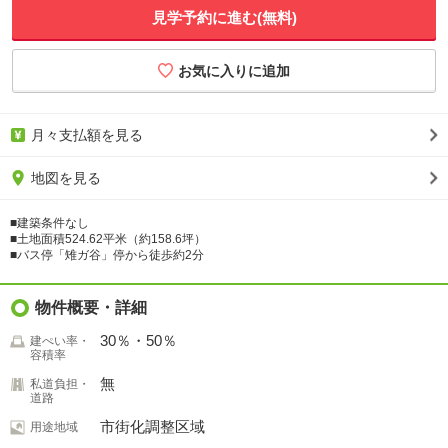
見学予約に進む(無料)
月々支払額を見る
地図を見る
■建築条件なし
■土地面積524.62平米（約158.6坪）
■バス停「雉ガ谷」停から徒歩約2分
物件概要・詳細
30％・50％
建ぺい率・
容積率
無
私道負担・
道路
市街化調整区域
用途地域