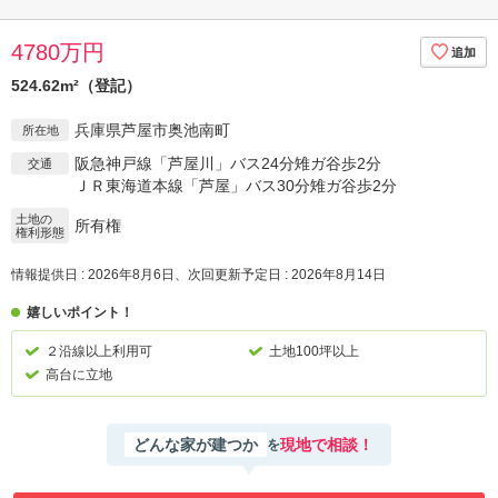
4780万円
524.62m²（登記）
兵庫県芦屋市奥池南町
所在地
阪急神戸線「芦屋川」バス24分雉ガ谷歩2分
交通
ＪＲ東海道本線「芦屋」バス30分雉ガ谷歩2分
土地の
所有権
権利形態
情報提供日 : 2026年8月6日、次回更新予定日 : 2026年8月14日
嬉しいポイント！
２沿線以上利用可
土地100坪以上
高台に立地
どんな家が建つか
現地で相談！
を