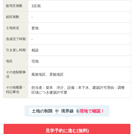
販売区画数
1区画
総区画数
-
土地状況
更地
造成完了時期
-
引き渡し時期
相談
地目
宅地
その他制限事
風致地区、景観地区
項
その他概要・
担当者：柴本 洋介、設備：本下水、建築許可理由：調整
特記事項
区域につき建築許可要
土地の制限
境界線
現地で確認！
や
を
見学予約に進む(無料)