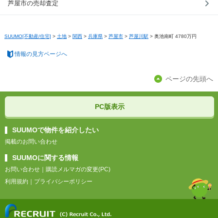
芦屋市の売却査定
SUUMO[不動産/住宅]
>
土地
>
関西
>
兵庫県
>
芦屋市
>
芦屋川駅
>
奥池南町 4780万円
情報の見方ページへ
ページの先頭へ
PC版表示
SUUMOで物件を紹介したい
掲載のお問い合わせ
SUUMOに関する情報
お問い合わせ
｜
購読メルマガの変更(PC)
利用規約
｜
プライバシーポリシー