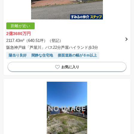
距離が近い
2億3680万円
2117.43m²（640.51坪）（登記）
阪急神戸線「芦屋川」バス22分芦屋ハイランド歩3分
陽当り良好
閑静な住宅地
接面道路の幅が６m以上