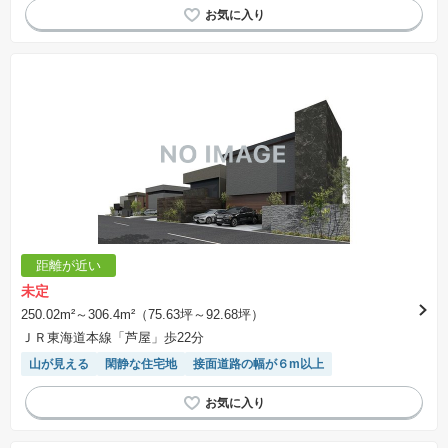
距離が近い
未定
250.02m²～306.4m²（75.63坪～92.68坪）
ＪＲ東海道本線「芦屋」歩22分
山が見える
閑静な住宅地
接面道路の幅が６m以上