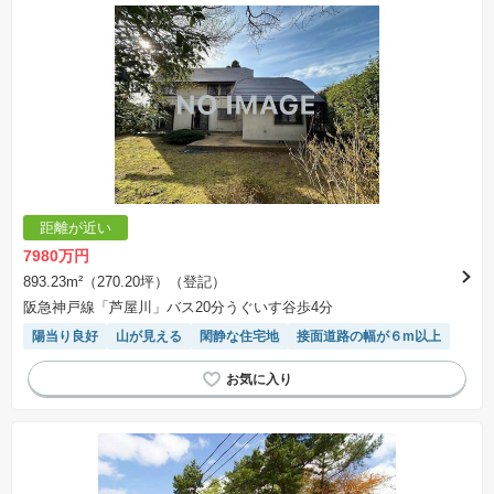
距離が近い
7980万円
893.23m²（270.20坪）（登記）
阪急神戸線「芦屋川」バス20分うぐいす谷歩4分
陽当り良好
山が見える
閑静な住宅地
接面道路の幅が６m以上