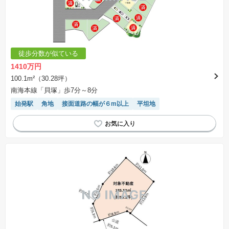
徒歩分数が似ている
1410万円
100.1m²（30.28坪）
南海本線「貝塚」歩7分～8分
始発駅
角地
接面道路の幅が６m以上
平坦地