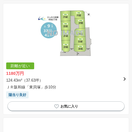
距離が近い
1180万円
124.43m²（37.63坪）
ＪＲ阪和線「東貝塚」歩10分
陽当り良好