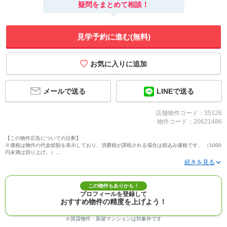
疑問をまとめて相談！
見学予約に進む(無料)
メールで送る
LINEで送る
店舗物件コード：35126
物件コード：20621486
【この物件広告についての注釈】
※価格は物件の代金総額を表示しており、消費税が課税される場合は税込み価格です。 （1000
円未満は切り上げ。）
※写真に写っている、またはパース（絵）や間取り図に描かれている家具や車などは、特にコ
メントがない場合、販売価格に含まれません。
※敷地権利が定期借地権のものは価格に権利金を含みます。
※建築条件付き土地価格には、建物価格は含まれません。
この物件もありかも！
※物件情報は、原則として情報提供日の２日前に最終確認した情報です。
プロフィールを登録して
※完成予想図はいずれも外構、植栽、外観等実際のものとは多少異なることがあります。
おすすめ物件の精度を上げよう！
※モデルルーム・モデルハウス・展示場・ショールームの画像の場合、今回販売の物件と異な
る場合があります。
※ＣＧ合成の画像の場合、実際とは多少異なる場合があります。
※賃貸物件・新築マンションは対象外です
※物件特徴：販売戸数が複数の物件は、全ての住戸に該当しない項目もあります。