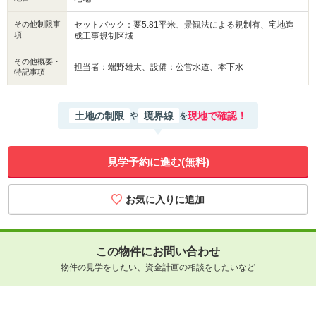
その他制限事
セットバック：要5.81平米、景観法による規制有、宅地造
項
成工事規制区域
その他概要・
担当者：端野雄太、設備：公営水道、本下水
特記事項
土地の制限
境界線
現地で確認！
や
を
見学予約に進む(無料)
この物件にお問い合わせ
物件の見学をしたい、資金計画の相談をしたいなど