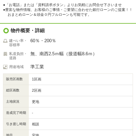
●「お電話」または「資料請求ボタン」よりお気軽にお問合せ下さいませ
●豊富な物件情報、お客様のご事情・ご要望に合わせた銀行ローンのご提案！！
おまとめローン＆頭金０円フルローンも可能です。
物件概要・詳細
60％・200％
建ぺい率・
容積率
無、南西2.5ｍ幅（接道幅8.6ｍ）
私道負担・
道路
準工業
用途地域
販売区画数
1区画
総区画数
2区画
土地状況
更地
造成完了時期
-
引き渡し時期
相談
地目
宅地