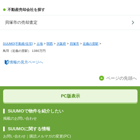
不動産売却会社を探す
貝塚市の売却査定
SUUMO[不動産/住宅]
>
土地
>
関西
>
大阪府
>
貝塚市
>
近義の里駅
>
鳥羽（近義の里駅） 1380万円
情報の見方ページへ
ページの先頭へ
PC版表示
SUUMOで物件を紹介したい
掲載のお問い合わせ
SUUMOに関する情報
お問い合わせ
｜
購読メルマガの変更(PC)