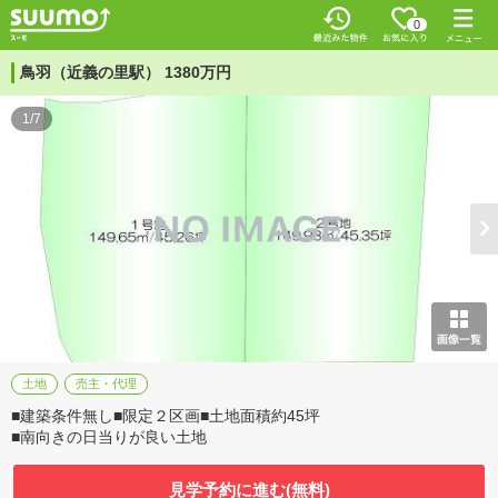
0
鳥羽（近義の里駅） 1380万円
1/7
土地
売主・代理
■建築条件無し■限定２区画■土地面積約45坪
■南向きの日当りが良い土地
見学予約に進む(無料)