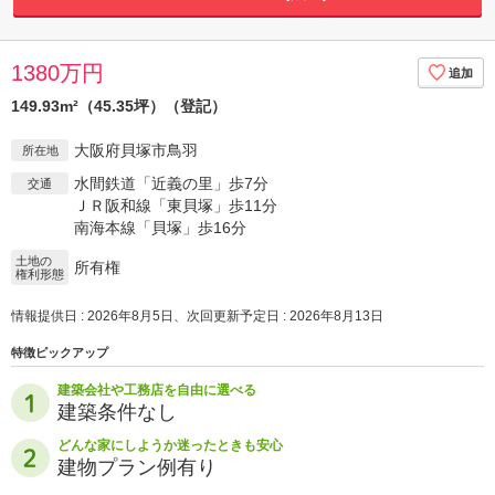
1380万円
149.93m²（45.35坪）（登記）
大阪府貝塚市鳥羽
所在地
水間鉄道「近義の里」歩7分
交通
ＪＲ阪和線「東貝塚」歩11分
南海本線「貝塚」歩16分
土地の
所有権
権利形態
情報提供日 : 2026年8月5日、次回更新予定日 : 2026年8月13日
特徴ピックアップ
建築会社や工務店を自由に選べる
建築条件なし
どんな家にしようか迷ったときも安心
建物プラン例有り