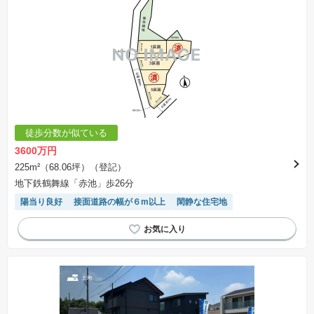
徒歩分数が似ている
3600万円
225m²（68.06坪）（登記）
地下鉄鶴舞線「赤池」歩26分
陽当り良好
接面道路の幅が６m以上
閑静な住宅地