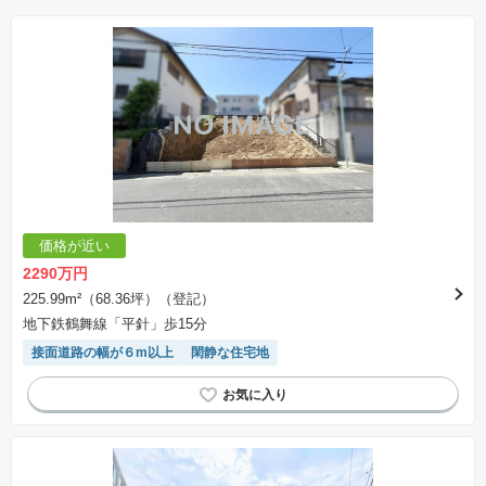
※購入の前には物件内容や契約条件についてご自身で十分な確認をしていただくようにお願い
いたします。
※建築条件土地の情報内に掲載されている、建物プラン例は、土地購入者の設計プランの参考
の一例であって、プランの採用可否は任意です。
※土地（建築条件なし）で「建物プラン例」が表記してある時、そのプラン例は特定の建築請
負会社によるもので、当該建築請負会社以外で建てた場合、同様のものが同価格で建てられる
とは限りません。また建築請負会社を特定するものではありません。
※建築条件付き土地とは、その土地に建築する建物の建築請負契約が、一定期間内に成立する
ことを条件として売買される土地のことをいいます。建築請負契約成立に向けて設計プランを
協議するため、土地購入者が自己の希望する建物の設計協議をするために必要な相当の期間の
交渉期間が設定され、その期間内で希望を満たすプランが実現できたかどうかにより結論を出
します。なお、この期間は概ね3ヶ月程度とされています。納得のいくプランが出来ず、建築請
負契約が成立しない場合、土地売買契約は白紙に戻り、土地契約にかかった代金（土地代金、
手付金など）は名目のいかんに関わらず、全て返却されます。
※課税対象物件の「価格」や「費用等」は消費税込みの「総額表示」で統一しています。
※「本体価格」とは、課税対象物件においては「消費税を除いた建物価格」と「土地価格」の
価格が近い
合計額を指します。
※課税対象物件は消費税込みの総額表示のため、不動産広告の販売価格には本体価格の金額は
2290万円
表示されておりません。
※取引にかかる費用：物件の契約手続き、決済、引き渡し時にかかる費用を表示しています。
225.99m²（68.36坪）（登記）
不動産会社によって表記有無が異なるため、ご自身で十分な確認をしていただくようにお願い
地下鉄鶴舞線「平針」歩15分
いたします。
※掲載の省エネ性能ラベル内の物件・住棟・号室名称については最新のものに変更されている
接面道路の幅が６m以上
閑静な住宅地
場合があります。