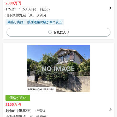
2880万円
175.24m²（53.00坪）（登記）
地下鉄鶴舞線「原」歩28分
陽当り良好
接面道路の幅が６m以上
価格が近い
2150万円
164m²（49.60坪）（登記）
地下鉄鶴舞線「原」歩25分