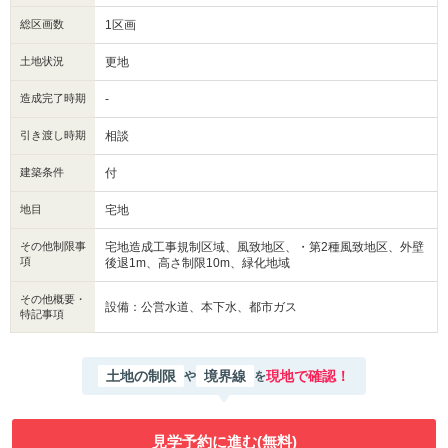
総区画数
1区画
土地状況
更地
造成完了時期
-
引き渡し時期
相談
建築条件
付
地目
宅地
その他制限事
宅地造成工事規制区域、風致地区、・第2種風致地区、外壁
項
後退1m、高さ制限10m、緑化地域
その他概要・
設備：公営水道、本下水、都市ガス
特記事項
土地の制限
境界線
現地で確認！
や
を
見学予約に進む(無料)