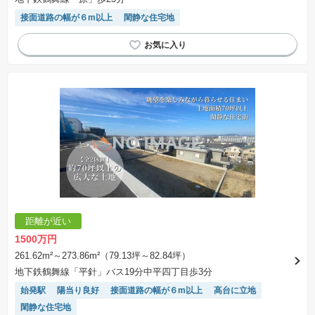
接面道路の幅が６m以上
閑静な住宅地
距離が近い
1500万円
261.62m²～273.86m²（79.13坪～82.84坪）
地下鉄鶴舞線「平針」バス19分中平四丁目歩3分
始発駅
陽当り良好
接面道路の幅が６m以上
高台に立地
閑静な住宅地