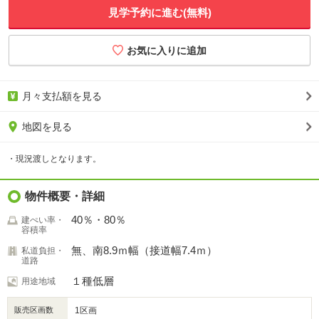
見学予約に進む(無料)
月々支払額を見る
地図を見る
・現況渡しとなります。
物件概要・詳細
40％・80％
建ぺい率・
容積率
無、南8.9ｍ幅（接道幅7.4ｍ）
私道負担・
道路
１種低層
用途地域
販売区画数
1区画