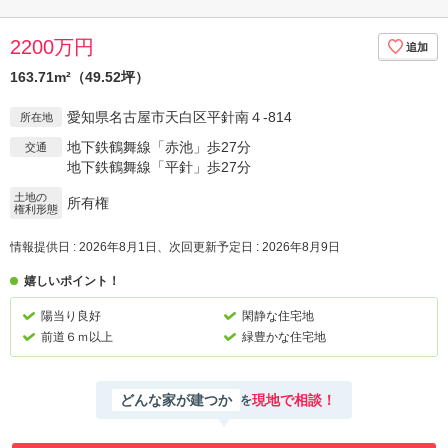
2200万円
163.71m²（49.52坪）
愛知県名古屋市天白区平針南４-814
所在地
地下鉄鶴舞線「赤池」歩27分
交通
地下鉄鶴舞線「平針」歩27分
土地の
所有権
権利形態
情報提供日 : 2026年8月1日、次回更新予定日 : 2026年8月9日
嬉しいポイント！
陽当り良好
閑静な住宅地
前道６ｍ以上
緑豊かな住宅地
どんな家が建つか
現地で相談！
を