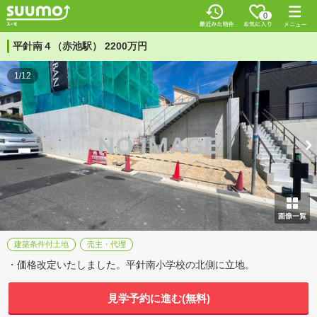
0
平針南４（赤池駅） 2200万円
1/12
建築条件付土地
売主・代理
・価格改定いたしました。平針南小学校の北側に立地。
見学予約に進む(無料)