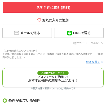
見学予約に進む(無料)
メールで送る
LINEで送る
物件コード：75432077
【この物件広告についての注釈】
※価格は物件の代金総額を表示しており、消費税が課税される場合は税込み価格です。 （1000
円未満は切り上げ。）
※写真に写っている、またはパース（絵）や間取り図に描かれている家具や車などは、特にコ
メントがない場合、販売価格に含まれません。
※敷地権利が定期借地権のものは価格に権利金を含みます。
※建築条件付き土地価格には、建物価格は含まれません。
この物件もありかも！
※物件情報は、原則として情報提供日の２日前に最終確認した情報です。
プロフィールを登録して
※完成予想図はいずれも外構、植栽、外観等実際のものとは多少異なることがあります。
おすすめ物件の精度を上げよう！
※モデルルーム・モデルハウス・展示場・ショールームの画像の場合、今回販売の物件と異な
る場合があります。
※ＣＧ合成の画像の場合、実際とは多少異なる場合があります。
※賃貸物件・新築マンションは対象外です
※物件特徴：販売戸数が複数の物件は、全ての住戸に該当しない項目もあります。
※完成後１年以上を経過した未入居物件が掲載される場合があります。ご了承ください。
※新着：物件情報が「SUUMO」に掲載された日から１週間表示されます。
条件が似ている物件
※価格更新：物件価格が変更された日から１週間表示されます。
※販売予定物件はすべて、販売開始するまで契約または予約の申込みはできません。