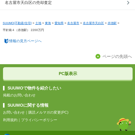
名古屋市天白区の売却査定
SUUMO[不動産/住宅]
>
土地
>
東海
>
愛知県
>
名古屋市
>
名古屋市天白区
>
赤池駅
>
平針南４（赤池駅） 2200万円
情報の見方ページへ
ページの先頭へ
PC版表示
SUUMOで物件を紹介したい
掲載のお問い合わせ
SUUMOに関する情報
お問い合わせ
｜
購読メルマガの変更(PC)
利用規約
｜
プライバシーポリシー