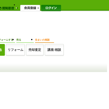
フォームする
売る
住まいの相談
地
リフォーム
売却査定
講座/相談