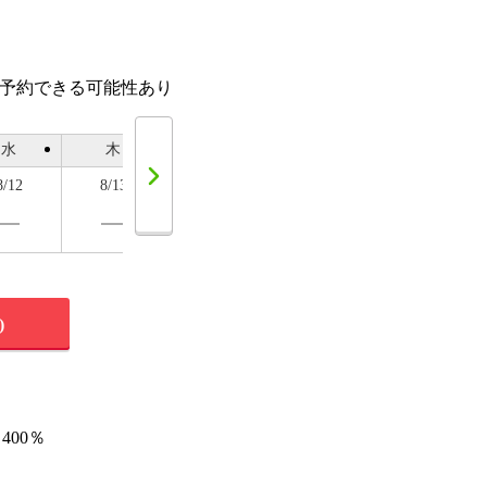
話予約できる可能性あり
水
木
金
土
日
8/12
8/13
8/14
8/15
8/16
)
400％