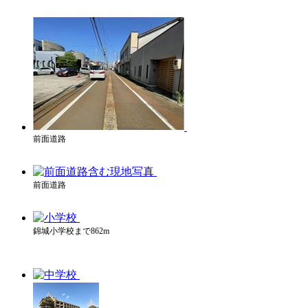
前面道路
前面道路
錦城小学校まで862m