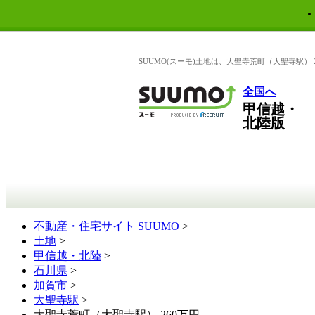
SUUMO(スーモ)土地は、大聖寺荒町（大聖寺駅
全国へ
甲信越・
北陸版
不動産・住宅サイト SUUMO
>
土地
>
甲信越・北陸
>
石川県
>
加賀市
>
大聖寺駅
>
大聖寺荒町（大聖寺駅） 260万円