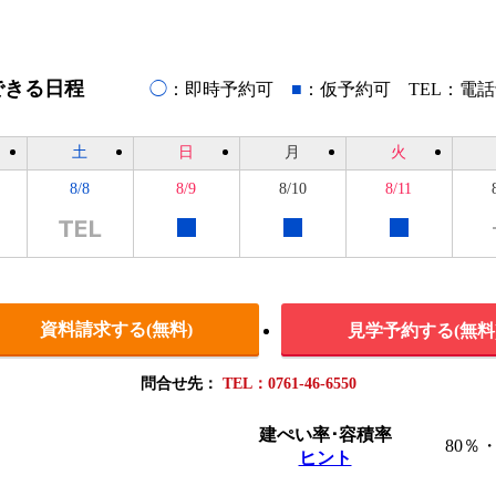
できる日程
◯
：即時予約可
■
：仮予約可 TEL：電
土
日
月
火
8/8
8/9
8/10
8/11
資料請求する(無料)
見学予約する(無料
問合せ先：
TEL：0761-46-6550
建ぺい率･容積率
80％・
ヒント