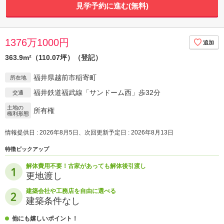
見学予約に進む(無料)
1376万1000円
363.9m²（110.07坪）（登記）
福井県越前市稲寄町
所在地
福井鉄道福武線「サンドーム西」歩32分
交通
土地の
所有権
権利形態
情報提供日 : 2026年8月5日、次回更新予定日 : 2026年8月13日
特徴ピックアップ
解体費用不要！古家があっても解体後引渡し
更地渡し
建築会社や工務店を自由に選べる
建築条件なし
他にも嬉しいポイント！