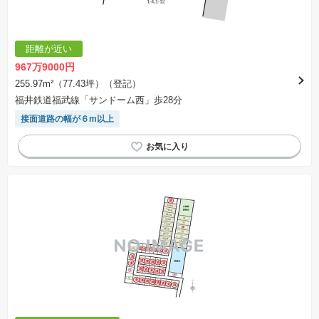
距離が近い
967万9000円
255.97m²（77.43坪）（登記）
福井鉄道福武線「サンドーム西」歩28分
接面道路の幅が６m以上