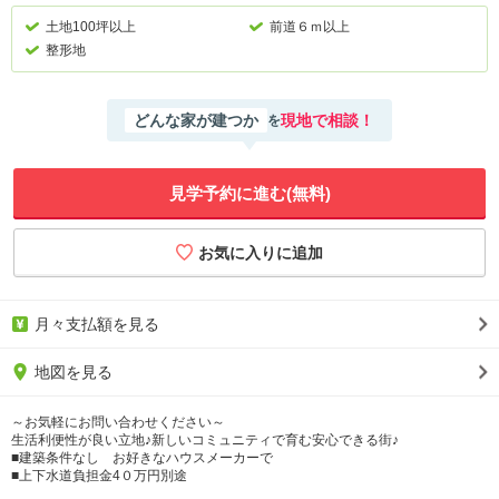
土地100坪以上
前道６ｍ以上
整形地
どんな家が建つか
現地で相談！
を
見学予約に進む(無料)
月々支払額を見る
地図を見る
～お気軽にお問い合わせください～
生活利便性が良い立地♪新しいコミュニティで育む安心できる街♪
■建築条件なし お好きなハウスメーカーで
■上下水道負担金4０万円別途