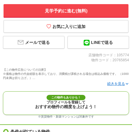
見学予約に進む(無料)
メールで送る
LINEで送る
店舗物件コード：105774
物件コード：20765854
【この物件広告についての注釈】
※価格は物件の代金総額を表示しており、消費税が課税される場合は税込み価格です。 （1000
円未満は切り上げ。）
※写真に写っている、またはパース（絵）や間取り図に描かれている家具や車などは、特にコ
メントがない場合、販売価格に含まれません。
※敷地権利が定期借地権のものは価格に権利金を含みます。
※建築条件付き土地価格には、建物価格は含まれません。
この物件もありかも！
※物件情報は、原則として情報提供日の２日前に最終確認した情報です。
プロフィールを登録して
※完成予想図はいずれも外構、植栽、外観等実際のものとは多少異なることがあります。
おすすめ物件の精度を上げよう！
※モデルルーム・モデルハウス・展示場・ショールームの画像の場合、今回販売の物件と異な
る場合があります。
※ＣＧ合成の画像の場合、実際とは多少異なる場合があります。
※賃貸物件・新築マンションは対象外です
※物件特徴：販売戸数が複数の物件は、全ての住戸に該当しない項目もあります。
※完成後１年以上を経過した未入居物件が掲載される場合があります。ご了承ください。
※新着：物件情報が「SUUMO」に掲載された日から１週間表示されます。
条件が似ている物件
※価格更新：物件価格が変更された日から１週間表示されます。