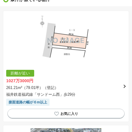
※販売予定物件はすべて、販売開始するまで契約または予約の申込みはできません。
※購入の前には物件内容や契約条件についてご自身で十分な確認をしていただくようにお願い
いたします。
※建築条件土地の情報内に掲載されている、建物プラン例は、土地購入者の設計プランの参考
の一例であって、プランの採用可否は任意です。
※土地（建築条件なし）で「建物プラン例」が表記してある時、そのプラン例は特定の建築請
負会社によるもので、当該建築請負会社以外で建てた場合、同様のものが同価格で建てられる
とは限りません。また建築請負会社を特定するものではありません。
※建築条件付き土地とは、その土地に建築する建物の建築請負契約が、一定期間内に成立する
ことを条件として売買される土地のことをいいます。建築請負契約成立に向けて設計プランを
協議するため、土地購入者が自己の希望する建物の設計協議をするために必要な相当の期間の
交渉期間が設定され、その期間内で希望を満たすプランが実現できたかどうかにより結論を出
します。なお、この期間は概ね3ヶ月程度とされています。納得のいくプランが出来ず、建築請
負契約が成立しない場合、土地売買契約は白紙に戻り、土地契約にかかった代金（土地代金、
手付金など）は名目のいかんに関わらず、全て返却されます。
※課税対象物件の「価格」や「費用等」は消費税込みの「総額表示」で統一しています。
※「本体価格」とは、課税対象物件においては「消費税を除いた建物価格」と「土地価格」の
距離が近い
合計額を指します。
※課税対象物件は消費税込みの総額表示のため、不動産広告の販売価格には本体価格の金額は
1027万3000円
表示されておりません。
※取引にかかる費用：物件の契約手続き、決済、引き渡し時にかかる費用を表示しています。
261.21m²（79.01坪）（登記）
不動産会社によって表記有無が異なるため、ご自身で十分な確認をしていただくようにお願い
福井鉄道福武線「サンドーム西」歩29分
いたします。
※掲載の省エネ性能ラベル内の物件・住棟・号室名称については最新のものに変更されている
接面道路の幅が６m以上
場合があります。