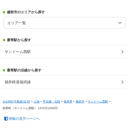
越前市のエリアから探す
エリア一覧
最寄駅から探す
サンドーム西駅
最寄駅の沿線から探す
福井鉄道福武線
SUUMO[不動産/住宅]
>
土地
>
甲信越・北陸
>
福井県
>
越前市
>
サンドーム西駅
>
稲寄町（サンドーム西駅） 1376万1000円
情報の見方ページへ