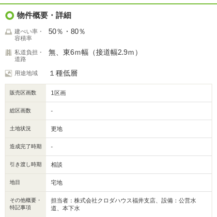
物件概要・詳細
50％・80％
建ぺい率・
容積率
無、東6ｍ幅（接道幅2.9ｍ）
私道負担・
道路
１種低層
用途地域
販売区画数
1区画
総区画数
-
土地状況
更地
造成完了時期
-
引き渡し時期
相談
地目
宅地
その他概要・
担当者：株式会社クロダハウス福井支店、設備：公営水
特記事項
道、本下水