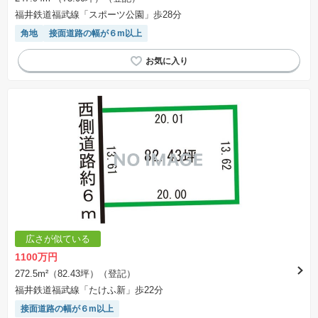
福井鉄道福武線「スポーツ公園」歩28分
角地
接面道路の幅が６m以上
広さが似ている
1100万円
272.5m²（82.43坪）（登記）
福井鉄道福武線「たけふ新」歩22分
接面道路の幅が６m以上