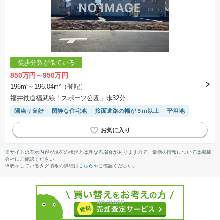
徒歩分数が似ている
850万円～950万円
196m²～196.04m²（登記）
福井鉄道福武線「スポーツ公園」歩32分
陽当り良好
閑静な住宅地
接面道路の幅が６m以上
平坦地
※サイトの表示内容が現在の状況とは異なる場合がありますので、最新の情報については掲載
会社にご確認ください。
※表示しているタグ情報の詳細は
こちら
をご確認ください。