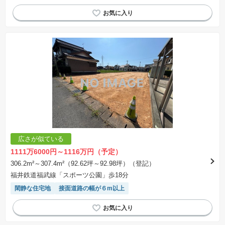
広さが似ている
1111万6000円～1116万円（予定）
306.2m²～307.4m²（92.62坪～92.98坪）（登記）
福井鉄道福武線「スポーツ公園」歩18分
閑静な住宅地
接面道路の幅が６m以上