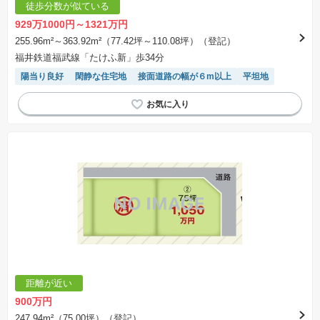
徒歩分数が似ている
929万1000円～1321万円
255.96m²～363.92m²（77.42坪～110.08坪）（登記）
福井鉄道福武線「たけふ新」歩34分
陽当り良好
閑静な住宅地
接面道路の幅が６m以上
平坦地
距離が近い
900万円
247.94m²（75.00坪）（登記）