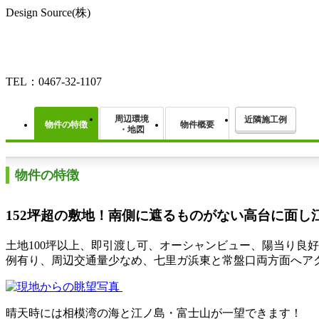
Design Source(株)
TEL：0467-32-1107
周辺環境
近隣施工例
物件の特徴
物件概要
・地図
物件の特徴
152坪超の敷地！南側に遮るものがない高台に面し
土地100坪以上、即引渡し可、オーシャンビュー、陽当り良
例有り、周辺交通量少なめ、七里ガ浜東と常盤口両方面へア
晴天時には相模湾の海と江ノ島・富士山が一望できます！