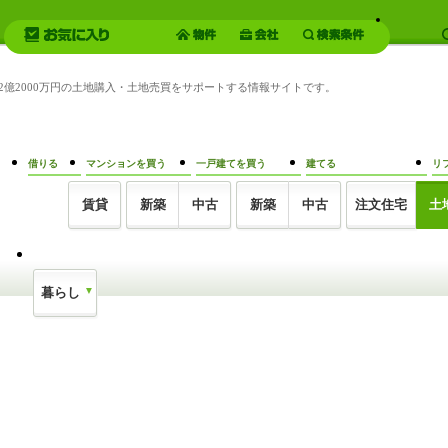
 2億2000万円の土地購入・土地売買をサポートする情報サイトです。
借りる
マンションを買う
一戸建てを買う
建てる
リ
賃貸
新築
中古
新築
中古
注文住宅
土
暮らし