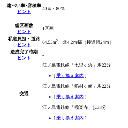
建ぺい率･容積率
40％・80％
ヒント
総区画数
1区画
ヒント
私道負担・道路
2
64.53m
、北4.2ｍ幅（接道幅24ｍ）
ヒント
造成完了時期
-
ヒント
江ノ島電鉄線「七里ヶ浜」歩22分
[
乗り換え案内
]
江ノ島電鉄線「稲村ヶ崎」歩22分
交通
[
乗り換え案内
]
江ノ島電鉄線「極楽寺」歩33分
[
乗り換え案内
]