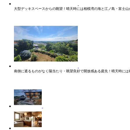
大型デッキスペースからの眺望！晴天時には相模湾の海と江ノ島・富士山
南側に遮るものがなく陽当たり・眺望良好で開放感ある庭先！晴天時には