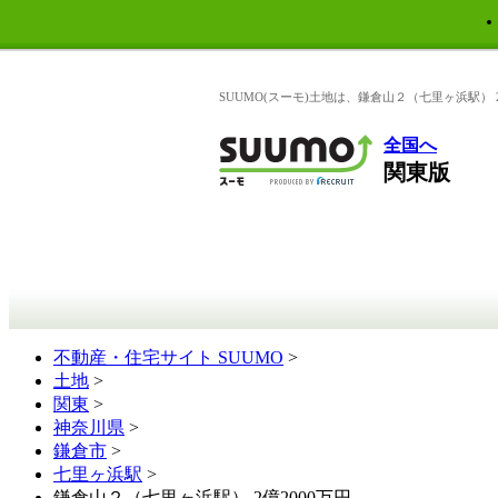
SUUMO(スーモ)土地は、鎌倉山２（七里ヶ浜駅）
全国へ
関東版
不動産・住宅サイト SUUMO
>
土地
>
関東
>
神奈川県
>
鎌倉市
>
七里ヶ浜駅
>
鎌倉山２（七里ヶ浜駅） 2億2000万円