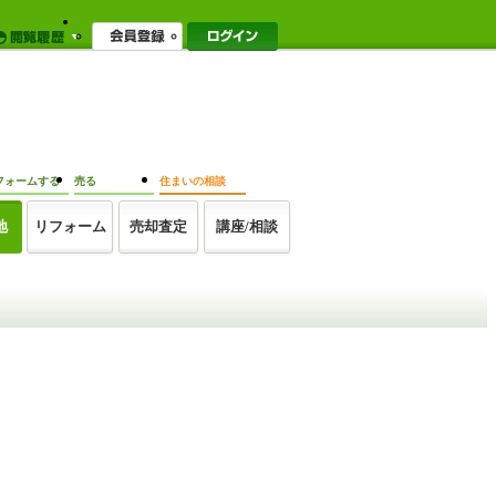
フォームする
売る
住まいの相談
地
リフォーム
売却査定
講座/相談