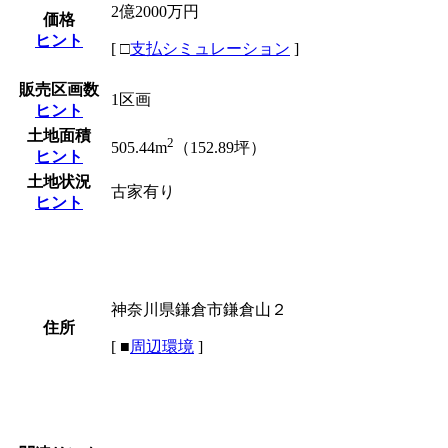
2億2000万円
価格
ヒント
[
□
支払シミュレーション
]
販売区画数
1区画
ヒント
土地面積
2
505.44m
（152.89坪）
ヒント
土地状況
古家有り
ヒント
神奈川県鎌倉市鎌倉山２
住所
[
■
周辺環境
]