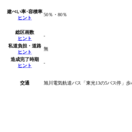
建ぺい率･容積率
50％・80％
ヒント
総区画数
-
ヒント
私道負担・道路
無
ヒント
造成完了時期
-
ヒント
交通
旭川電気軌道バス「東光13の5バス停」歩