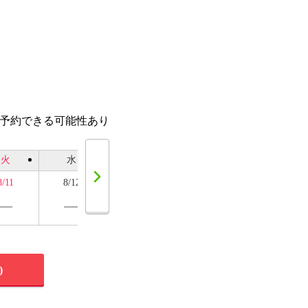
話予約できる可能性あり
火
水
木
金
土
8/11
8/12
8/13
8/14
8/15
)