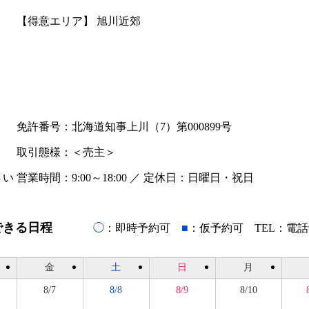
【得意エリア】
旭川近郊
免許番号：北海道知事上川（7）第000899号
取引態様：＜売主＞
さい
営業時間：9:00～18:00 ／ 定休日：日曜日・祝日
できる日程
◯
：即時予約可
■
：仮予約可 TEL：電
金
土
日
月
8/7
8/8
8/9
8/10