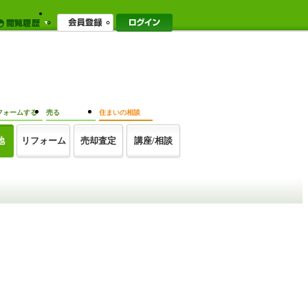
フォームする
売る
住まいの相談
地
リフォーム
売却査定
講座/相談