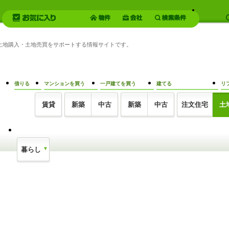
円の土地購入・土地売買をサポートする情報サイトです。
借りる
マンションを買う
一戸建てを買う
建てる
リ
賃貸
新築
中古
新築
中古
注文住宅
土
暮らし