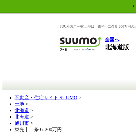
SUUMO(スーモ)土地は、東光十二条５ 200万
全国へ
北海道版
不動産・住宅サイト SUUMO
>
土地
>
北海道
>
北海道
>
旭川市
>
東光十二条５ 200万円