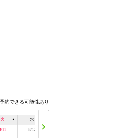
話予約できる可能性あり
火
水
木
金
土
8/11
8/12
8/13
8/14
8/15