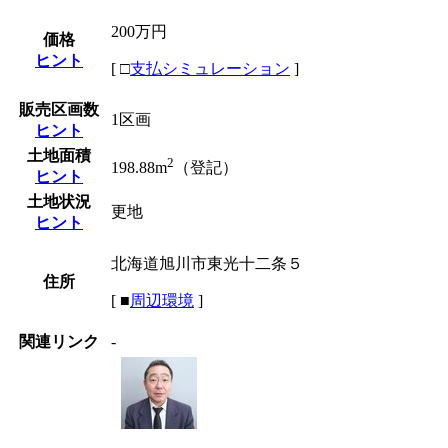
200万円
価格
ヒント
[
□
支払シミュレーション
]
販売区画数
1区画
ヒント
土地面積
2
198.88m
（登記）
ヒント
土地状況
更地
ヒント
北海道旭川市東光十二条５
住所
[
■
周辺環境
]
関連リンク
-