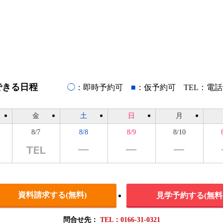
できる日程
◯
：即時予約可
■
：仮予約可 TEL：電
金
土
日
月
8/7
8/8
8/9
8/10
資料請求する(無料)
見学予約する(無料
問合せ先：
TEL：0166-31-0321