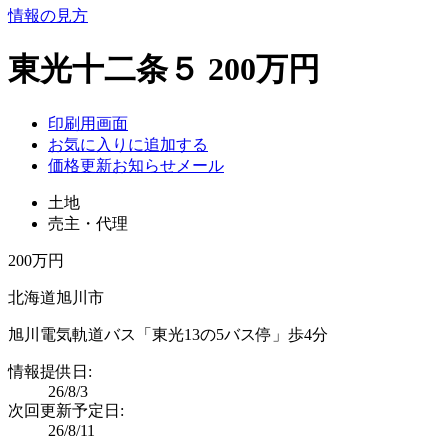
情報の見方
東光十二条５ 200万円
印刷用画面
お気に入りに追加する
価格更新お知らせメール
土地
売主・代理
200万円
北海道旭川市
旭川電気軌道バス「東光13の5バス停」歩4分
情報提供日:
26/8/3
次回更新予定日:
26/8/11