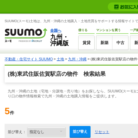
SUUMO(スーモ)土地は、九州・沖縄の土地購入・土地売買をサポートする情報サイト
全国へ
借りる
マンションを買う
一戸
九州・
沖縄版
賃貸
新築
中古
不動産・住宅サイト SUUMO
>
土地
>
九州・沖縄
> (株)東武住販佐賀駅店の物
(株)東武住販佐賀駅店の物件 検索結果
九州・沖縄の土地（宅地・分譲地・売り地）をお探しなら、SUUMO(スーモ)
り口の物件情報検索で九州・沖縄の土地購入情報をご提供します。
5
件
並び替え
並び替え：
リセット