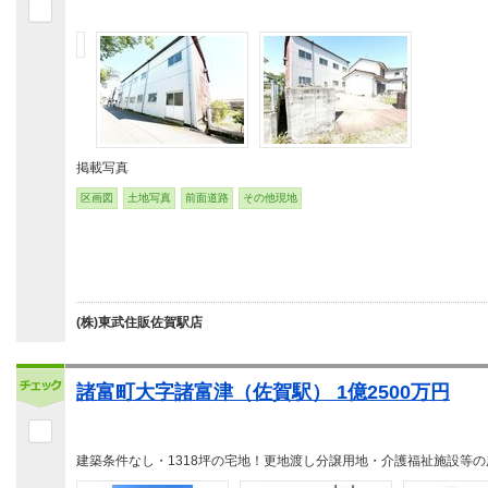
掲載写真
区画図
土地写真
前面道路
その他現地
(株)東武住販佐賀駅店
諸富町大字諸富津（佐賀駅） 1億2500万円
建築条件なし・1318坪の宅地！更地渡し分譲用地・介護福祉施設等の