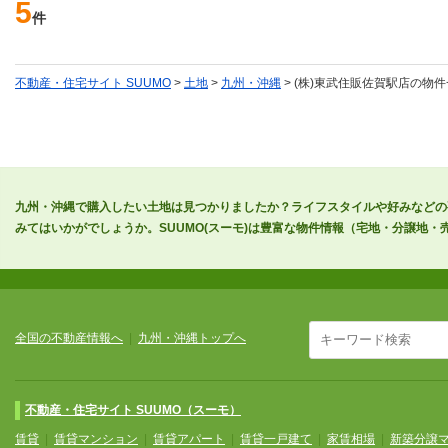
5
件
不動産・住宅サイト SUUMO
>
土地
>
九州・沖縄
> (株)東武住販佐賀駅店の物
九州・沖縄で購入したい土地は見つかりましたか？ライフスタイルや好みなどの
みてはいかがでしょうか。SUUMO(スーモ)は豊富な物件情報（宅地・分譲地
全国の不動産情報へ
|
九州・沖縄トップへ
不動産・住宅サイト SUUMO（スーモ）
賃貸
|
賃貸マンション
|
賃貸アパート
|
賃貸一戸建て
|
家賃相場
|
新築分譲