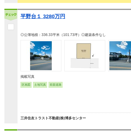
平野台１ 3280万円
◎公簿地積：336.33平米（101.73坪）◎建築条件なし
掲載写真
区画図
土地写真
前面道路
三井住友トラスト不動産(株)博多センター