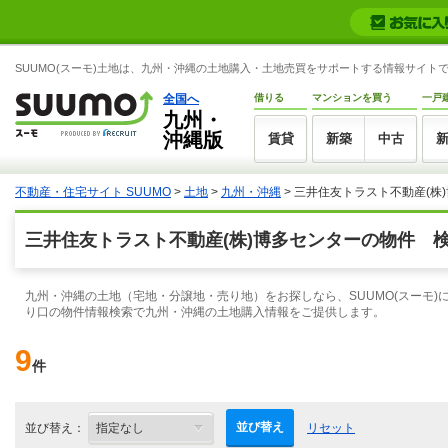
SUUMO(スーモ)土地は、九州・沖縄の土地購入・土地売買をサポートする情報サイト
全国へ
借りる
マンションを買う
一戸
九州・
沖縄版
賃貸
新築
中古
不動産・住宅サイト SUUMO
>
土地
>
九州・沖縄
> 三井住友トラスト不動産(株
三井住友トラスト不動産(株)博多センターの物件 
九州・沖縄の土地（宅地・分譲地・売り地）をお探しなら、SUUMO(スーモ)
り口の物件情報検索で九州・沖縄の土地購入情報をご提供します。
9
件
並び替え
並び替え：
リセット