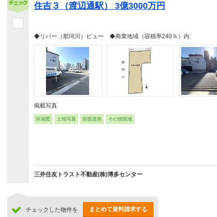
住吉３（渡辺通駅） 3億3000万円
◆リバー（那珂川）ビュー ◆商業地域（容積率240％）内
掲載写真
区画図
土地写真
前面道路
その他現地
三井住友トラスト不動産(株)博多センター
まとめて資料請求する
チェックした物件を