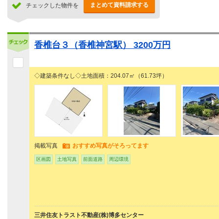
まとめて資料請求する
チェックした物件を
香椎台３（香椎神宮駅） 3200万円
◇建築条件なし◇土地面積：204.07㎡（61.73坪）
掲載写真
おすすめ写真がそろってます
区画図
土地写真
前面道路
周辺環境
三井住友トラスト不動産(株)博多センター