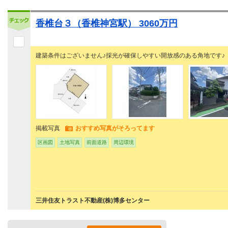
香椎台３（香椎神宮駅） 3060万円
建築条件はございません♪採光が確保しやすい開放感のある角地です♪
掲載写真
おすすめ写真がそろってます
区画図
土地写真
前面道路
周辺環境
三井住友トラスト不動産(株)博多センター