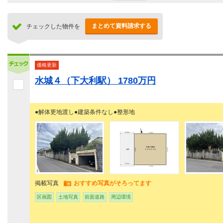
まとめて資料請求する
チェックした物件を
価格更新
水城４（下大利駅） 1780万円
●解体更地渡し●建築条件なし●整形地
掲載写真
おすすめ写真がそろってます
区画図
土地写真
前面道路
周辺環境