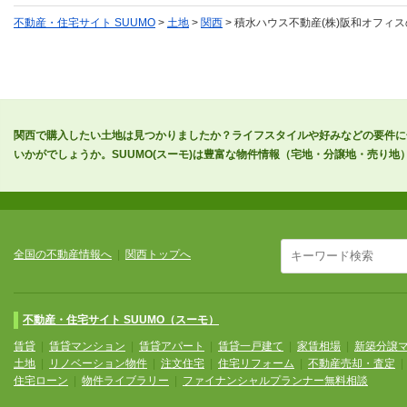
不動産・住宅サイト SUUMO
>
土地
>
関西
> 積水ハウス不動産(株)阪和オフィ
関西で購入したい土地は見つかりましたか？ライフスタイルや好みなどの要件に
いかがでしょうか。SUUMO(スーモ)は豊富な物件情報（宅地・分譲地・売り
全国の不動産情報へ
|
関西トップへ
不動産・住宅サイト SUUMO（スーモ）
賃貸
|
賃貸マンション
|
賃貸アパート
|
賃貸一戸建て
|
家賃相場
|
新築分譲
土地
|
リノベーション物件
|
注文住宅
|
住宅リフォーム
|
不動産売却・査定
住宅ローン
|
物件ライブラリー
|
ファイナンシャルプランナー無料相談