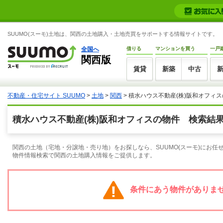
SUUMO(スーモ)土地は、関西の土地購入・土地売買をサポートする情報サイトです。
全国へ
借りる
マンションを買う
一戸
関西版
賃貸
新築
中古
不動産・住宅サイト SUUMO
>
土地
>
関西
> 積水ハウス不動産(株)阪和オフィ
積水ハウス不動産(株)阪和オフィスの物件 検索結
関西の土地（宅地・分譲地・売り地）をお探しなら、SUUMO(スーモ)にお任
物件情報検索で関西の土地購入情報をご提供します。
条件にあう物件がありま