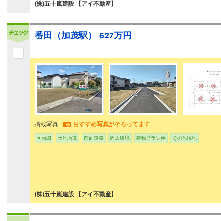
(株)五十嵐建設 【アイ不動産】
番田（加茂駅） 627万円
掲載写真
おすすめ写真がそろってます
区画図
土地写真
前面道路
周辺環境
建物プラン例
その他現地
(株)五十嵐建設 【アイ不動産】