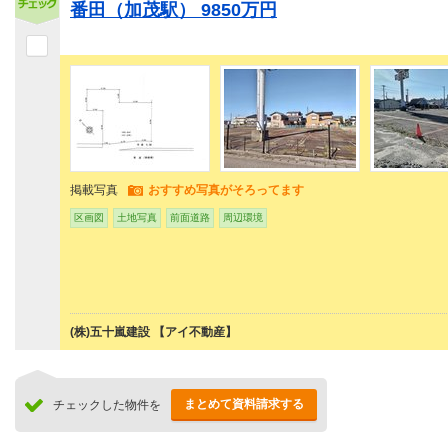
番田（加茂駅） 9850万円
掲載写真
おすすめ写真がそろってます
区画図
土地写真
前面道路
周辺環境
(株)五十嵐建設 【アイ不動産】
まとめて資料請求する
チェックした物件を