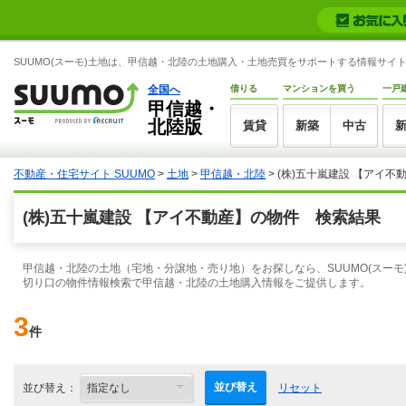
SUUMO(スーモ)土地は、甲信越・北陸の土地購入・土地売買をサポートする情報サイ
全国へ
借りる
マンションを買う
一戸
甲信越・
北陸版
賃貸
新築
中古
不動産・住宅サイト SUUMO
>
土地
>
甲信越・北陸
> (株)五十嵐建設 【アイ
(株)五十嵐建設 【アイ不動産】の物件 検索結果
甲信越・北陸の土地（宅地・分譲地・売り地）をお探しなら、SUUMO(スーモ
切り口の物件情報検索で甲信越・北陸の土地購入情報をご提供します。
3
件
並び替え
並び替え：
リセット