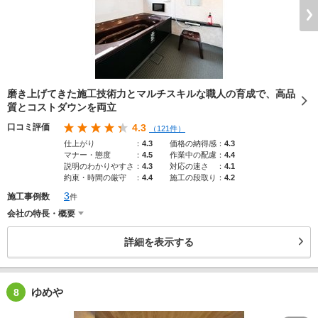
磨き上げてきた施工技術力とマルチスキルな職人の育成で、高品
質とコストダウンを両立
口コミ評価
4.3
（121件）
仕上がり
：
4.3
価格の納得感
：
4.3
マナー・態度
：
4.5
作業中の配慮
：
4.4
説明のわかりやすさ
：
4.3
対応の速さ
：
4.1
約束・時間の厳守
：
4.4
施工の段取り
：
4.2
3
施工事例数
件
会社の特長・概要
詳細を表示する
ゆめや
8