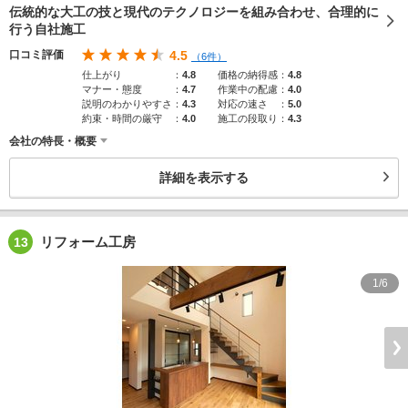
伝統的な大工の技と現代のテクノロジーを組み合わせ、合理的に
行う自社施工
口コミ評価
4.5
（6件）
仕上がり
：
4.8
価格の納得感
：
4.8
マナー・態度
：
4.7
作業中の配慮
：
4.0
説明のわかりやすさ
：
4.3
対応の速さ
：
5.0
約束・時間の厳守
：
4.0
施工の段取り
：
4.3
会社の特長・概要
詳細を表示する
リフォーム工房
13
1/6