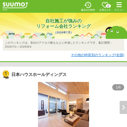
お気に入
0
り
最近みた
メニ
物件
ュー
自社施工が強みの
リフォーム会社ランキング
（2026年7月）
このランキングは、各社のアクセス数をもとに作成したランキングです。集計期間：
2026/7/1～2026/8/4
その他の特長別のランキング(全国)
日本ハウスホールディングス
1/6