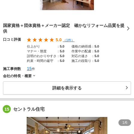
国家資格＋団体資格＋メーカー認定 確かなリフォーム品質を提
供
口コミ評価
5.0
（1件）
仕上がり
：
5.0
価格の納得感
：
5.0
マナー・態度
：
5.0
作業中の配慮
：
5.0
説明のわかりやすさ
：
5.0
対応の速さ
：
5.0
約束・時間の厳守
：
5.0
施工の段取り
：
5.0
15
施工事例数
件
会社の特長・概要
詳細を表示する
セントラル住宅
15
1/6