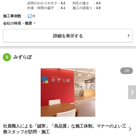
説明のわかりやすさ
：
4.2
対応の速さ
：
4.0
約束・時間の厳守
：
4.1
施工の段取り
：
3.9
17
施工事例数
件
会社の特長・概要
詳細を表示する
みずらぼ
5
1/6
社員職人による「誠実」「高品質」な施工体制。マナーのよい工
務スタッフが訪問・施工