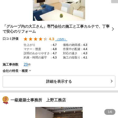
「グループ内の大工さん」専門会社の施工と工事カルテで、丁寧
で安心のリフォーム
口コミ評価
4.3
（15件）
仕上がり
：
4.7
価格の納得感
：
4.3
マナー・態度
：
4.8
作業中の配慮
：
4.4
説明のわかりやすさ
：
4.7
対応の速さ
：
4.3
約束・時間の厳守
：
4.3
施工の段取り
：
4.1
29
施工事例数
件
会社の特長・概要
詳細を表示する
一級建築士事務所 上野工務店
1/6