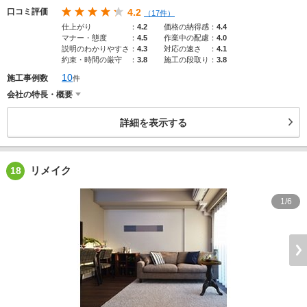
口コミ評価
4.2
（17件）
仕上がり
：
4.2
価格の納得感
：
4.4
マナー・態度
：
4.5
作業中の配慮
：
4.0
説明のわかりやすさ
：
4.3
対応の速さ
：
4.1
約束・時間の厳守
：
3.8
施工の段取り
：
3.8
10
施工事例数
件
会社の特長・概要
詳細を表示する
リメイク
18
1/6