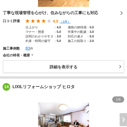
丁寧な現場管理を心がけ、住みながらの工事にも対応
口コミ評価
4.0
（1件）
仕上がり
：
4.0
価格の納得感
：
5.0
マナー・態度
：
5.0
作業中の配慮
：
3.0
説明のわかりやすさ
：
3.0
対応の速さ
：
5.0
約束・時間の厳守
：
5.0
施工の段取り
：
2.0
83
施工事例数
件
会社の特長・概要
詳細を表示する
LIXILリフォームショップ ヒロタ
14
1/6