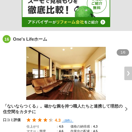
One's Lifeホーム
16
1/6
「ないならつくる」。確かな腕を持つ職人たちと連携して理想の
住空間をカタチに
口コミ評価
4.3
（8件）
仕上がり
：
4.5
価格の納得感
：
4.3
マナー・態度
：
4.6
作業中の配慮
：
4.5