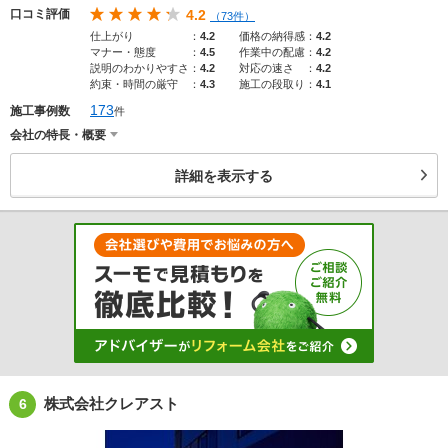
口コミ評価
4.2
（73件）
仕上がり
：
4.2
価格の納得感
：
4.2
マナー・態度
：
4.5
作業中の配慮
：
4.2
説明のわかりやすさ
：
4.2
対応の速さ
：
4.2
約束・時間の厳守
：
4.3
施工の段取り
：
4.1
173
施工事例数
件
会社の特長・概要
詳細を表示する
株式会社クレアスト
6