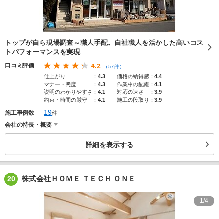
トップが自ら現場調査～職人手配。自社職人を活かした高いコス
トパフォーマンスを実現
口コミ評価
4.2
（57件）
仕上がり
：
4.3
価格の納得感
：
4.4
マナー・態度
：
4.3
作業中の配慮
：
4.1
説明のわかりやすさ
：
4.1
対応の速さ
：
3.9
約束・時間の厳守
：
4.1
施工の段取り
：
3.9
19
施工事例数
件
会社の特長・概要
詳細を表示する
株式会社ＨＯＭＥ ＴＥＣＨ ＯＮＥ
20
1/4