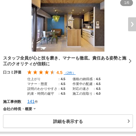
1/6
スタッフ全員が心と技を磨き、マナーも徹底。責任ある姿勢と施
工のクオリティが信頼に
口コミ評価
4.5
（2件）
仕上がり
：
4.5
価格の納得感
：
4.5
マナー・態度
：
4.5
作業中の配慮
：
4.5
説明のわかりやすさ
：
4.5
対応の速さ
：
4.5
約束・時間の厳守
：
4.5
施工の段取り
：
4.0
141
施工事例数
件
会社の特長・概要
詳細を表示する