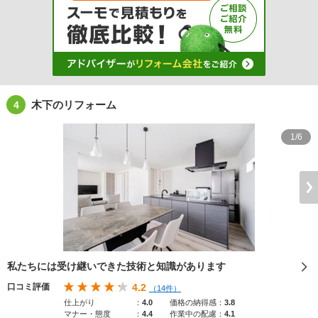
木下のリフォーム
4
1/6
私たちには受け継いできた技術と知識があります
口コミ評価
4.2
（14件）
仕上がり
：
4.0
価格の納得感
：
3.8
マナー・態度
：
4.4
作業中の配慮
：
4.1