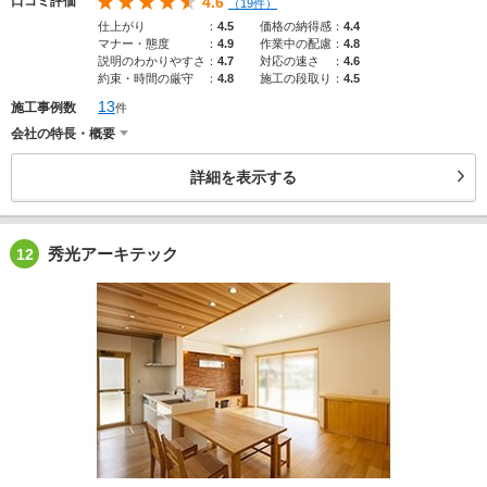
口コミ評価
4.6
（19件）
仕上がり
：
4.5
価格の納得感
：
4.4
マナー・態度
：
4.9
作業中の配慮
：
4.8
説明のわかりやすさ
：
4.7
対応の速さ
：
4.6
約束・時間の厳守
：
4.8
施工の段取り
：
4.5
13
施工事例数
件
会社の特長・概要
詳細を表示する
秀光アーキテック
12