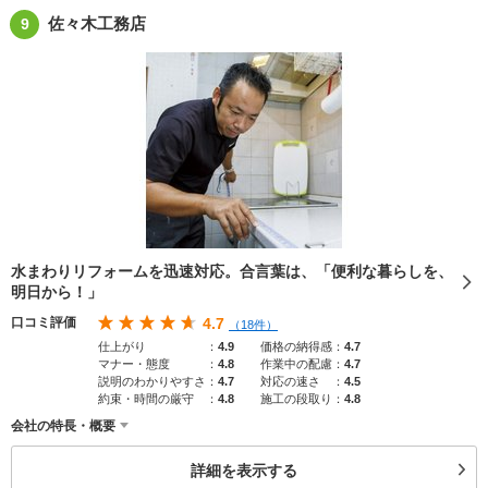
佐々木工務店
9
水まわりリフォームを迅速対応。合言葉は、「便利な暮らしを、
明日から！」
口コミ評価
4.7
（18件）
仕上がり
：
4.9
価格の納得感
：
4.7
マナー・態度
：
4.8
作業中の配慮
：
4.7
説明のわかりやすさ
：
4.7
対応の速さ
：
4.5
約束・時間の厳守
：
4.8
施工の段取り
：
4.8
会社の特長・概要
詳細を表示する