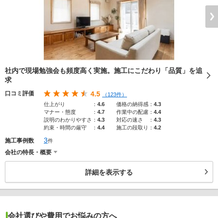
社内で現場勉強会も頻度高く実施。施工にこだわり「品質」を追
求
口コミ評価
4.5
（123件）
仕上がり
：
4.6
価格の納得感
：
4.3
マナー・態度
：
4.7
作業中の配慮
：
4.4
説明のわかりやすさ
：
4.3
対応の速さ
：
4.3
約束・時間の厳守
：
4.4
施工の段取り
：
4.2
3
施工事例数
件
会社の特長・概要
詳細を表示する
会社選びや費用でお悩みの方へ