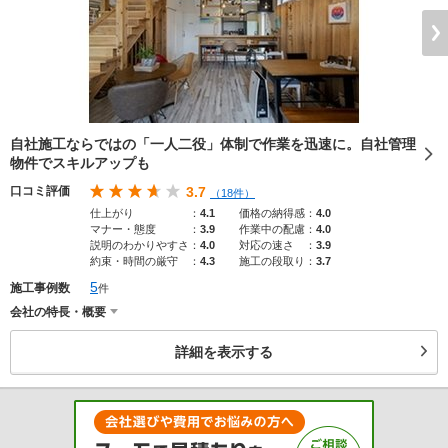
自社施工ならではの「一人二役」体制で作業を迅速に。自社管理
物件でスキルアップも
口コミ評価
3.7
（18件）
仕上がり
：
4.1
価格の納得感
：
4.0
マナー・態度
：
3.9
作業中の配慮
：
4.0
説明のわかりやすさ
：
4.0
対応の速さ
：
3.9
約束・時間の厳守
：
4.3
施工の段取り
：
3.7
5
施工事例数
件
会社の特長・概要
詳細を表示する