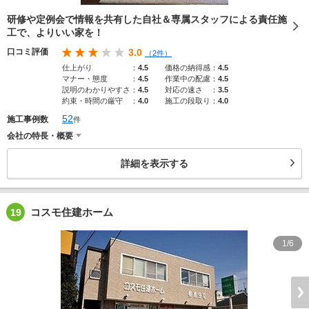
研修や定例会で情報を共有した自社＆専属スタッフによる責任施
工で、よりいい家を！
口コミ評価
3.0
（2件）
仕上がり
：
4.5
価格の納得感
：
4.5
マナー・態度
：
4.5
作業中の配慮
：
4.5
説明のわかりやすさ
：
4.5
対応の速さ
：
3.5
約束・時間の厳守
：
4.0
施工の段取り
：
4.0
52
施工事例数
件
会社の特長・概要
詳細を表示する
コスモ住建ホーム
19
1/6