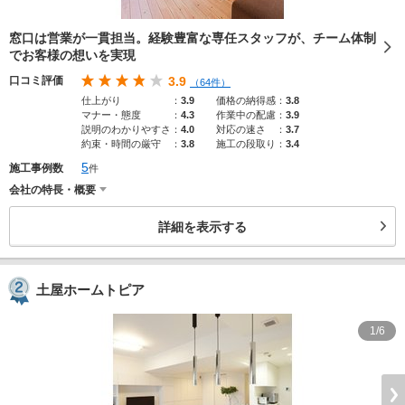
窓口は営業が一貫担当。経験豊富な専任スタッフが、チーム体制
でお客様の想いを実現
口コミ評価
3.9
（64件）
仕上がり
：
3.9
価格の納得感
：
3.8
マナー・態度
：
4.3
作業中の配慮
：
3.9
説明のわかりやすさ
：
4.0
対応の速さ
：
3.7
約束・時間の厳守
：
3.8
施工の段取り
：
3.4
5
施工事例数
件
会社の特長・概要
詳細を表示する
土屋ホームトピア
1/6