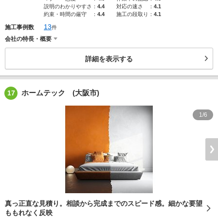
説明のわかりやすさ
：
4.4
対応の速さ
：
4.1
約束・時間の厳守
：
4.4
施工の段取り
：
4.1
13
施工事例数
件
会社の特長・概要
詳細を表示する
ホームテック (大阪市)
17
1/6
真っ正直な見積り。相談から完成までのスピード感。細かな要望
ももれなく反映