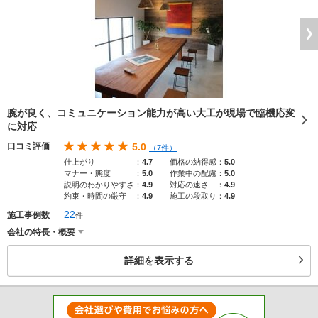
腕が良く、コミュニケーション能力が高い大工が現場で臨機応変
に対応
口コミ評価
5.0
（7件）
仕上がり
：
4.7
価格の納得感
：
5.0
マナー・態度
：
5.0
作業中の配慮
：
5.0
説明のわかりやすさ
：
4.9
対応の速さ
：
4.9
約束・時間の厳守
：
4.9
施工の段取り
：
4.9
22
施工事例数
件
会社の特長・概要
詳細を表示する