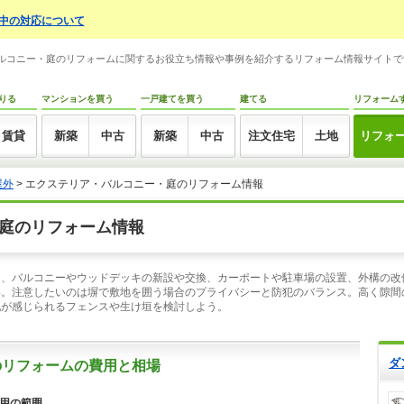
中の対応について
・バルコニー・庭のリフォームに関するお役立ち情報や事例を紹介するリフォーム情報サイト
りる
マンションを買う
一戸建てを買う
建てる
リフォーム
賃貸
新築
中古
新築
中古
注文住宅
土地
リフォ
屋外
> エクステリア・バルコニー・庭のリフォーム情報
庭のリフォーム情報
は、バルコニーやウッドデッキの新設や交換、カーポートや駐車場の設置、外構の改
い。注意したいのは塀で敷地を囲う場合のプライバシーと防犯のバランス。高く隙間
配が感じられるフェンスや生け垣を検討しよう。
ダ
のリフォームの費用と相場
用の範囲