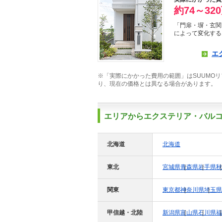
約74～32
「門扉・塀・玄関
によって変化する
エ
※「実際にかかった費用の範囲」はSUUMOリフ
り、現在の価格とは異なる場合があります。
エリアからエクステリア・バル
北海道
北海道
東北
宮城県
青森県
岩手県
秋
関東
東京都
神奈川県
埼玉県
甲信越・北陸
新潟県
富山県
石川県
福