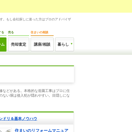
です。もし会社探しに迷った方はプロのアドバイザ
する
売る
住まいの相談
ーム
売却査定
講座/相談
暮らし
修などがある。本格的な造園工事はプロに任
のない塀は侵入犯が隠れやすい。目隠しにな
ンドリ＆基本ノウハウ
住まいのリフォームマニュア