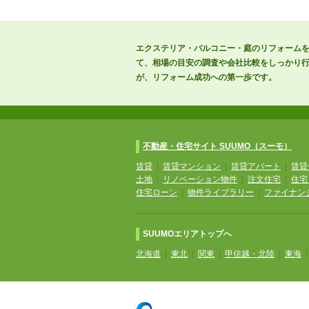
エクステリア・バルコニー・庭のリフォームを
て、相場の目安の調査や会社比較をしっかり
が、リフォーム成功への第一歩です。
不動産・住宅サイト SUUMO（スーモ）
賃貸
|
賃貸マンション
|
賃貸アパート
|
賃貸
土地
|
リノベーション物件
|
注文住宅
|
住宅
住宅ローン
|
物件ライブラリー
|
ファイナン
SUUMOエリアトップへ
北海道
|
東北
|
関東
|
甲信越・北陸
|
東海