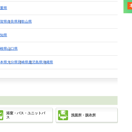
重県
賀県
奈良県
和歌山県
知県
根県
山口県
本県
大分県
宮崎県
鹿児島県
沖縄県
浴室・バス・ユニットバ
洗面所・脱衣所
ス