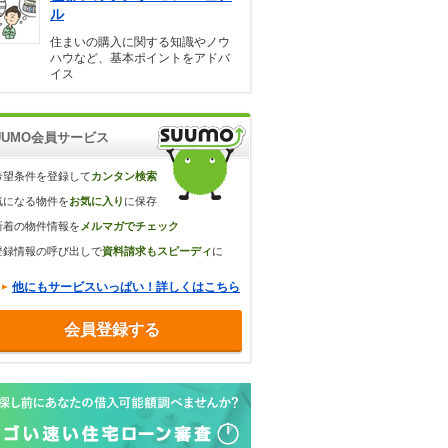
ル
住まいの購入に関する知識やノウ
ハウなど、基本ポイントをアドバ
イス
UUMO会員サービス
希望条件を登録して
カンタン検索
気になる物件を
お気に入り
に保存
新着の物件情報を
メルマガでチェック
登録情報の呼び出しで
資料請求もスピーディ
に
他にもサービスいっぱい！詳しくはこちら
会員登録する