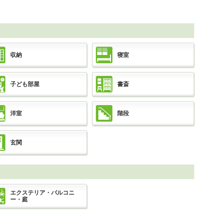
収納
寝室
子ども部屋
書斎
洋室
階段
玄関
エクステリア・バルコニ
ー・庭