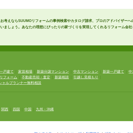
お考えならSUUMOリフォームの事例検索やカタログ請求、プロのアドバイザーへ
行いましょう。あなたの理想にぴったりの家づくりを実現してくれるリフォーム会社
一戸建て
|
家賃相場
|
新築分譲マンション
|
中古マンション
|
新築一戸建て
|
中
リフォーム
|
不動産売却・査定
|
新築相談
|
引越し見積もり
|
シャルプランナー無料相談
|
関西
|
四国
|
中国
|
九州・沖縄