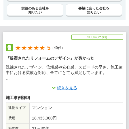
実績のある会社を
要望に合った会社を
知りたい
知りたい
5
（40代）
『提案されたリフォームのデザイン』が良かった
洗練されたデザイン、信頼感や安心感、スピードの早さ、施工途
中における柔軟な対応、全てにとても満足しています。
この会社に決めた理由
続きを見る
当初提案いただいた図面が私たちの想像を上回り、素晴らしかっ
施工事例詳細
たため、期待感を持って選択しました。
マンション
建物タイプ
18,433,900円
費用
21～30年
築年数