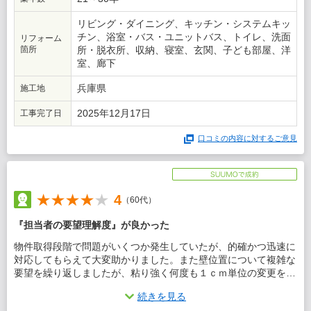
リビング・ダイニング、キッチン・システムキッ
チン、浴室・バス・ユニットバス、トイレ、洗面
リフォーム
箇所
所・脱衣所、収納、寝室、玄関、子ども部屋、洋
室、廊下
兵庫県
施工地
2025年12月17日
工事完了日
口コミの内容に対するご意見
4
（60代）
『担当者の要望理解度』が良かった
物件取得段階で問題がいくつか発生していたが、的確かつ迅速に
対応してもらえて大変助かりました。また壁位置について複雑な
要望を繰り返しましたが、粘り強く何度も１ｃｍ単位の変更を整
理して下さいました。他にも調度や色合わせなどに良いアドバイ
続きを見る
スをたくさん頂きました。