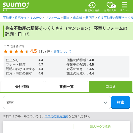
お気に入
0
り
最近みた
メニ
物件
ュー
不動産・住宅サイト SUUMO
リフォーム
関東
東京都
新宿区
住友不動産の新築そっく
住友不動産の新築そっくりさん（マンション） 寝室リフォームの
評判・口コミ
口コミ評価平均
4.5
（137件）
評価について
仕上がり
：
4.4
価格の納得感
：
4.0
マナー・態度
：
4.7
作業中の配慮
：
4.5
説明のわかりやすさ
：
4.4
対応の速さ
：
4.5
約束・時間の厳守
：
4.6
施工の段取り
：
4.4
会社情報
事例一覧
口コミ
検索
※口コミのルールについては、
口コミの利用規約
をご覧ください。