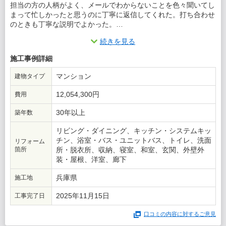
担当の方の人柄がよく、メールでわからないことを色々聞いてし
まって忙しかったと思うのに丁寧に返信してくれた。打ち合わせ
のときも丁寧な説明でよかった。
続きを見る
この会社に決めた理由
施工事例詳細
3社ピックアップしてもらい、うち2社で迷ったがスケルトンリフ
ォームで配管や電気系統まですべて新しいものにしてもらい、こ
マンション
建物タイプ
れから30年以上しっかり暮らせるものにしてもらえるということ
で選んだ。
12,054,300円
費用
30年以上
築年数
リビング・ダイニング、キッチン・システムキッ
チン、浴室・バス・ユニットバス、トイレ、洗面
リフォーム
箇所
所・脱衣所、収納、寝室、和室、玄関、外壁外
装・屋根、洋室、廊下
兵庫県
施工地
2025年11月15日
工事完了日
口コミの内容に対するご意見