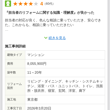
4
（60代）
『担当者のリフォームに関する知識・理解度』が良かった
担当者の対応が良く、色んな相談に乗っていただき、安心でき
た。これからも、相談に乗っていただきたい
この会社に決めた理由
続きを見る
規模の大きい会社のため、色んな業者を知っている為、安心して
施工事例詳細
任せられた。
マンション
建物タイプ
8,055,900円
費用
11～20年
築年数
リビング・ダイニング、キッチン・システムキッ
リフォーム
チン、浴室・バス・ユニットバス、トイレ、洗面
箇所
所・脱衣所、寝室、玄関、洋室、廊下
東京都
施工地
2026年3月20日
工事完了日