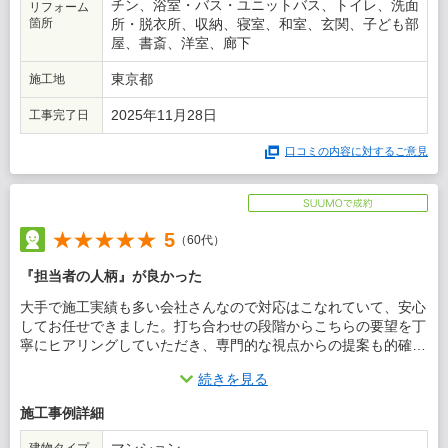
チン、浴室・バス・ユニットバス、トイレ、洗面
リフォーム
箇所
所・脱衣所、収納、寝室、和室、玄関、子ども部
屋、書斎、洋室、廊下
東京都
施工地
2025年11月28日
工事完了日
口コミの内容に対するご意見
5
（60代）
『担当者の人柄』が良かった
大手で施工実績も多い会社さんなので対応はこなれていて、安心
してお任せできました。打ち合わせの段階からこちらの要望を丁
寧にヒアリングしていただき、専門的な視点からの提案も的確で
信頼感がありました。工事中も進捗の共有や細かな確認があり、
続きを見る
不安を感じることなく進めることができました。仕上がりもイメ
ージ通りで、細部まで丁寧に施工されており大変満足していま
施工事例詳細
す。