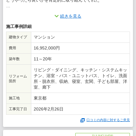
どうやったら良いかを肯定的に取り組んでくれた
この会社に決めた理由
続きを見る
2回目で出してくれた平面図にお金を出す価値を感じた。
施工事例詳細
マンション
建物タイプ
16,952,000円
費用
11～20年
築年数
リビング・ダイニング、キッチン・システムキッ
チン、浴室・バス・ユニットバス、トイレ、洗面
リフォーム
箇所
所・脱衣所、収納、寝室、玄関、子ども部屋、洋
室、廊下
東京都
施工地
2026年2月26日
工事完了日
口コミの内容に対するご意見