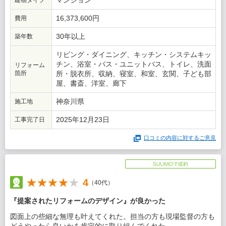
マンション
建物タイプ
この会社に決めた理由
16,373,600円
費用
今回のリフォーム会社を選んだ理由は、4社で比較した中で最も
見積もりは高かったものの、それに見合う安心感と対応力を感じ
30年以上
築年数
られたためです。特に高齢の母が住む家のリフォームであったた
め、できるだけ本人に負担をかけず、リフォーム会社主導でスム
リビング・ダイニング、キッチン・システムキッ
ーズに進めていただける点を重視しました。また、手戻りや追加
チン、浴室・バス・ユニットバス、トイレ、洗面
リフォーム
対応が発生しないよう、初期段階から精度の高い提案力があるこ
箇所
所・脱衣所、収納、寝室、和室、玄関、子ども部
とも重要な判断基準でした。加えて、築年数の古いマンションで
屋、書斎、洋室、廊下
制約事項が多い中、豊富な施工実績に基づいた対応力にも安心感
がありました。最終的には、担当者の方が親身に寄り添いながら
神奈川県
施工地
進めてくれそうだと感じられたことが決め手となりました。
2025年12月23日
工事完了日
口コミの内容に対するご意見
4
（40代）
『提案されたリフォームのデザイン』が良かった
図面上の些細な無理も叶えてくれた。担当の方も現場監督の方も