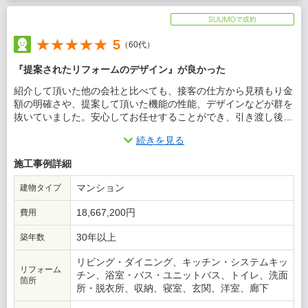
5
（60代）
『提案されたリフォームのデザイン』が良かった
紹介して頂いた他の会社と比べても、接客の仕方から見積もり金
額の明確さや、提案して頂いた機能の性能、デザインなどが群を
抜いていました。安心してお任せすることができ、引き渡し後の
対応にも非常に満足しております。金額は少々高めでしたが、全
続きを見る
体としては非常に満足できるリフォームだったと思います。
施工事例詳細
この会社に決めた理由
マンション
建物タイプ
提案力や価格の明確さなどを検討していくうちに、ダメな会社を
断っていくと必然的にこの会社にお任せすることになりました。
18,667,200円
費用
30年以上
築年数
リビング・ダイニング、キッチン・システムキッ
リフォーム
チン、浴室・バス・ユニットバス、トイレ、洗面
箇所
所・脱衣所、収納、寝室、玄関、洋室、廊下