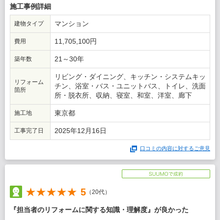
施工事例詳細
この会社に決めた理由
マンション
建物タイプ
決め手は当方の話を聞く態度と対応の早さ、及び当初から２名体
制の前向きの姿勢。
11,705,100円
費用
21～30年
築年数
リビング・ダイニング、キッチン・システムキッ
リフォーム
チン、浴室・バス・ユニットバス、トイレ、洗面
箇所
所・脱衣所、収納、寝室、和室、洋室、廊下
東京都
施工地
2025年12月16日
工事完了日
口コミの内容に対するご意見
5
（20代）
『担当者のリフォームに関する知識・理解度』が良かった