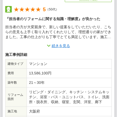
5
（50代）
『担当者のリフォームに関する知識・理解度』が良かった
担当者の方が大変親身で、新しい提案をしていただいたり、こち
らの意見も上手く取り入れてくれたりして、理想通りの家ができ
ました。工事の仕上がりも丁寧でとても満足しています。施工費
用は高いですが、それに見合う価値はあります。
続きを見る
この会社に決めた理由
施工事例詳細
対応早く、施工方法のノウハウもたくさん持たれていると思った
マンション
建物タイプ
から。
13,586,100円
費用
21～30年
築年数
リビング・ダイニング、キッチン・システムキッ
リフォーム
チン、浴室・バス・ユニットバス、トイレ、洗面
箇所
所・脱衣所、収納、寝室、玄関、洋室、廊下
大阪府
施工地