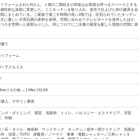
リフォームされたNさん。１階の二間続きの和室はお客様を呼べるスペースとする
る個性的な床材に変更した。ミニキッチンを取り入れ、造作で仕上げた和の建具を合
間にまとめている。ご家族で過ごす時間の長い2階では、区切られていたキッチン
愛犬に優しい大理石調の床材を採用。空間に合わせてテレビボードを造作したほか、
くつろぎ空間へと様変わりした。同じフロアにご夫妻の寝室を配した理想の空間に喜
戸建て
合リフォーム
婦＋子ども２人
年
efore ] その他 → [ After ] 6LDK
古購入、デザイン重視
ビング・ダイニング、寝室、洗面所、トイレ、バルコニー・エクステリア、洋室、
室、外観
材／石・タイル・無垢材・ウッドテック キッチン／造作一部クリナップ 洗面台
造作 浴室／TOTO 床暖房／ノーリツ 車庫・電動シャッター／三和シャッタ