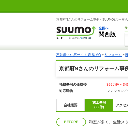
京都府Nさんのリフォーム事例 - SUUMO(スーモ
全国へ
借
関西版
不動産・住宅サイト SUUMO
>
リフォーム
>
京都府Nさんのリフォーム事
掲載事例の価格帯
366万円～34
対応建物
マンション／
施工事例
会社概要
アクセ
(22件)
和室が多く、生活ス
BEFORE