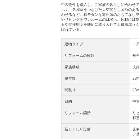
中古物件を購入し、ご家族の暮らしに合わせて
べく、各和室をつなげた大空間とし凹凸のあ
わせるなど、和モダンな雰囲気のおもてなし空
やリビングをワンルームのLDKへ。床材には
石や間接照明を随所に取り入れて上質感漂う
ばれている。
建物タイプ
一
リフォームの種類
複
家族構成
夫
築年数
23
間取り
[ B
目的
中
リフォーム箇所
リ
和
新しくした設備
床
／