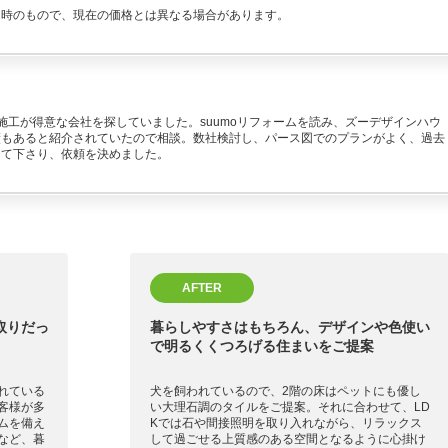
当時のもので、現在の価格とは異なる場合があります。
施工が得意な会社を探していました。suumoリフォームを読み、ズーデザインハウ
績もあると紹介されていたので相談。数社検討し、パース図でのプランがよく、過去
して下さり、依頼を決めました。
AFTER
取りだっ
暮らしやすさはもちろん、デザインや色使い
で明るくくつろげる住まいをご提案
れている
犬を飼われているので、2階の床はペットにも優し
客様が多
い大理石調のタイルをご提案。それに合わせて、LD
ムを備え
Kでは石や間接照明を取り入れながら、リラックス
など、暮
して過ごせる上質感のある空間となるように心掛け