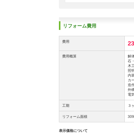
リフォーム費用
費用
2
費用概算
解体
石・
木工
照明
内装
カー
造作
外構
電気
工期
３
リフォーム面積
30
表示価格について