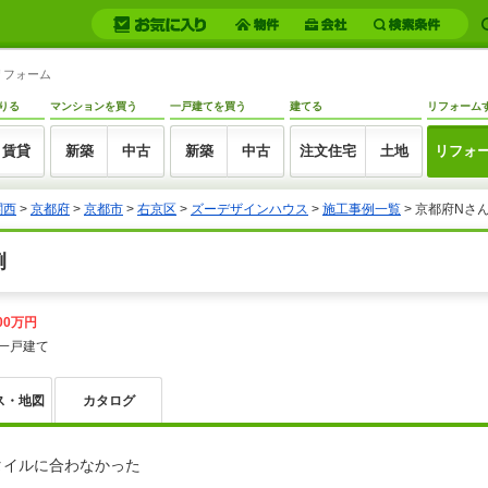
)リフォーム
りる
マンションを買う
一戸建てを買う
建てる
リフォーム
賃貸
新築
中古
新築
中古
注文住宅
土地
リフォ
関西
>
京都府
>
京都市
>
右京区
>
ズーデザインハウス
>
施工事例一覧
>
京都府Nさ
例
00万円
一戸建て
ス・地図
カタログ
タイルに合わなかった