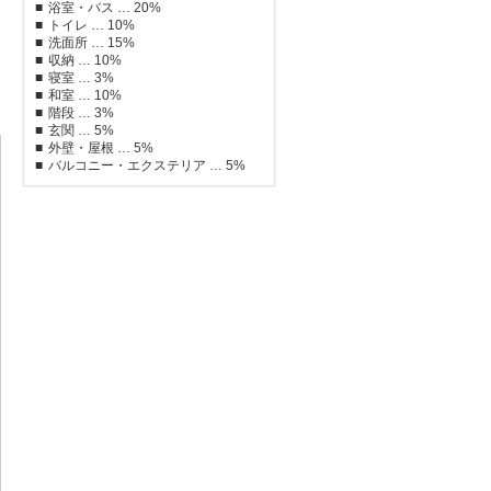
浴室・バス … 20%
トイレ … 10%
洗面所 … 15%
収納 … 10%
寝室 … 3%
和室 … 10%
階段 … 3%
玄関 … 5%
外壁・屋根 … 5%
バルコニー・エクステリア … 5%