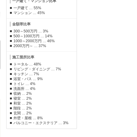
一戸建て・マンション比率
一戸建て … 55%
マンション … 45%
金額帯比率
300～500万円 … 3%
500～1000万円 … 14%
1000～2000万円 … 46%
2000万円～ … 37%
施工箇所比率
トータル … 48%
リビング・ダイニング … 7%
キッチン … 7%
浴室・バス … 9%
 Yさん
東京都 Iさん
東京都 Kさん
東
トイレ … 4%
て
マンション
一戸建て
マ
洗面所 … 4%
収納 … 2%
寝室 … 2%
和室 … 2%
階段 … 2%
玄関 … 2%
外壁・屋根 … 8%
バルコニー・エクステリア … 3%