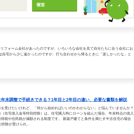
寝室
たリフォーム会社があったのですが、いろいろな会社を見て自分たちに合う会社にお
ouさんは自宅から少し遠かったのですが、打ち合わせから帰るときに「楽しかったな」と
は年末調整で手続きできる？1年目と2年目の違い、必要な書類を解説
除を受けたいけれど、「何から始めればいいのかわからない」と悩んでいませんか？
除（住宅借入金等特別控除）は、住宅購入時にローンを組んだ場合、年末時点の借入
所得税や住民税が減額される制度です。 新築戸建てと条件を満たす中古住宅の場合
の控除が受けられ…