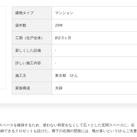
建物タイプ
マンション
築年数
29年
工期（住戸全体）
約2.5ヶ月
新しくした設備
-
詳しい施工内容
-
施工主
東京都 Iさん
家族構成
夫婦
スペースを確保するため、使わない和室をなくして広々とした玄関スペースに。右
納できるクロゼットも設けた。廊下の右側の壁面には、靴が多いというIさんご夫妻