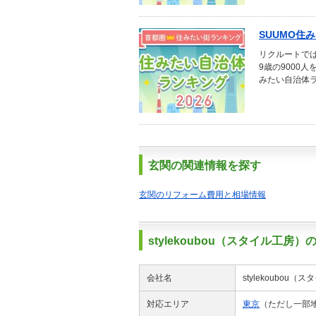
SUUMO住
リクルートでは
9歳の9000
みたい自治体ラ
玄関の関連情報を探す
玄関のリフォーム費用と相場情報
stylekoubou（スタイル工房
会社名
stylekoubo
対応エリア
東京
（ただし一部