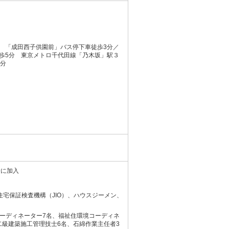
 「成田西子供園前」バス停下車徒歩3分／
歩5分 東京メトロ千代田線「乃木坂」駅３
5分
険に加入
宅保証検査機構（JIO）、ハウスジーメン、
コーディネーター7名、福祉住環境コーディネ
二級建築施工管理技士6名、石綿作業主任者3