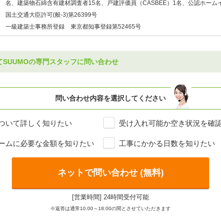
名、建築物石綿含有建材調査者15名、戸建評価員（CASBEE）1名、公認ホーム
国土交通大臣許可(般-3)第26399号
一級建築士事務所登録 東京都知事登録第52465号
てSUUMOの専門スタッフに問い合わせ
問い合わせ内容を選択してください
ついて詳しく知りたい
受け入れ可能か空き状況を確
ームに必要な金額を知りたい
工事にかかる日数を知りたい
ネットで問い合わせ (無料)
[営業時間] 24時間受付可能
※返答は通常10:00～18:00の間とさせていただきます