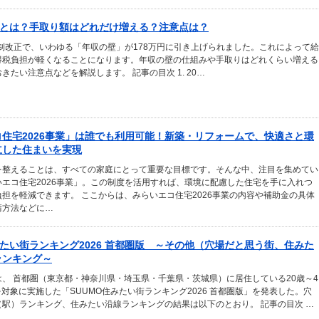
壁とは？手取り額はどれだけ増える？注意点は？
税制改正で、いわゆる「年収の壁」が178万円に引き上げられました。これによって給
得税負担が軽くなることになります。年収の壁の仕組みや手取りはどれくらい増える
きたい注意点などを解説します。 記事の目次 1. 20…
住宅2026事業」は誰でも利用可能！新築・リフォームで、快適さと環
立した住まいを実現
を整えることは、すべての家庭にとって重要な目標です。そんな中、注目を集めてい
エコ住宅2026事業」。この制度を活用すれば、環境に配慮した住宅を手に入れつ
担を軽減できます。 ここからは、みらいエコ住宅2026事業の内容や補助金の具体
請方法などに…
みたい街ランキング2026 首都圏版 ～その他（穴場だと思う街、住みた
ランキング～
、 首都圏（東京都・神奈川県・埼玉県・千葉県・茨城県）に居住している20歳～4
人を対象に実施した「SUUMO住みたい街ランキング2026 首都圏版」を発表した。穴
（駅）ランキング、住みたい沿線ランキングの結果は以下のとおり。 記事の目次 …