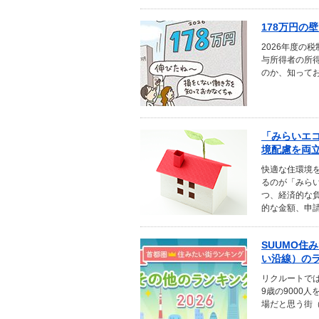
178万円の
2026年度の
与所得者の所
のか、知ってお
「みらいエコ
境配慮を両
快適な住環境
るのが「みらい
つ、経済的な負
的な金額、申
SUUMO住
い沿線）の
リクルートでは
9歳の9000
場だと思う街