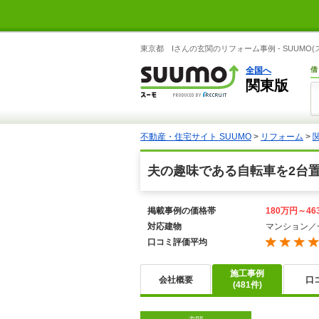
東京都 Iさんの玄関のリフォーム事例 - SUUMO
全国へ
借
関東版
不動産・住宅サイト SUUMO
>
リフォーム
>
夫の趣味である自転車を2台
掲載事例の価格帯
180万円～46
対応建物
マンション／
口コミ評価平均
施工事例
会社概要
口
(481件)