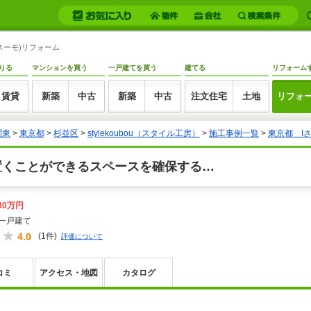
(スーモ)リフォーム
りる
マンションを買う
一戸建てを買う
建てる
リフォーム
賃貸
新築
中古
新築
中古
注文住宅
土地
リフォ
関東
>
東京都
>
杉並区
>
stylekoubou（スタイル工房）
>
施工事例一覧
>
東京都 I
置くことができるスペースを確保する…
30万円
一戸建て
4.0
(1件)
評価について
コミ
アクセス・地図
カタログ