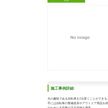
玄関
施工事例詳細
夫の趣味である自転車を2台置くことができる
手には自転車の整備道具やアウトドア用品を収
のために大容量の下足収納を用意