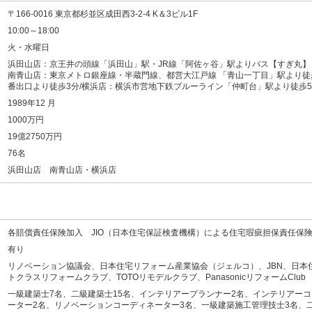
〒166-0016 東京都杉並区成田西3-2-4 K＆3ビル1F
10:00～18:00
火・水曜日
浜田山店：京王井の頭線「浜田山」駅・JR線「阿佐ヶ谷」駅よりバス【すぎ丸】
南青山店：東京メトロ銀座線・半蔵門線、都営大江戸線 「青山一丁目」駅より徒
番出口より徒歩3分/横浜店：横浜市営地下鉄ブルーライン「仲町台」駅より徒歩
1989年12 月
1000万円
19億2750万円
76名
浜田山店 南青山店・横浜店
各賠償責任保険加入 JIO（日本住宅保証検査機構）による住宅瑕疵担保責任保
有り
リノベーション協議会、日本住宅リフォーム産業協会（ジェルコ）、JBN、日本住
トクラスリフォームクラブ、TOTOリモデルクラブ、PanasonicリフォームClub
一級建築士7名、二級建築士15名、インテリアープランナー2名、インテリアー
ーター2名、リノベーションコーディネーター3名、一級建築施工管理技士3名、