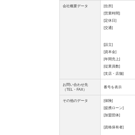
会社概要データ
[住所]
[営業時間]
[定休日]
[交通]
[設立]
[資本金]
[年間売上]
[従業員数]
[支店・店舗]
お問い合わせ先
番号を表示
（TEL・FAX）
その他のデータ
[保険]
[提携ローン]
[加盟団体]
[資格保有者]