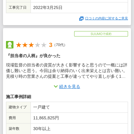
2022年3月25日
工事完了日
口コミの内容に対するご意見
3
（70代）
『担当者の人柄』が良かった
現場監督の担当者の資質が大きく影響すると思うので一概には評
価し難いと思う。今回は余り納得のいく出来栄えとは言い難い。
見積り時の営業さんの提案と工事が違っててやり直しが多く1ヶ
月工期が延びてしまった。
続きを見る
この会社に決めた理由
施工事例詳細
営業の担当者の人柄と会社の信頼度でお願いしました。これにつ
一戸建て
建物タイプ
いては良かったと思います。営業の方も親身に相談にのって頂き
助かりました。
11,865,825円
費用
30年以上
築年数