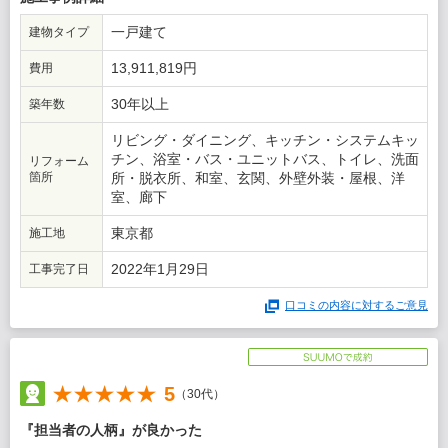
担当者が私の希望を実現するために知恵を絞ってくれたからで
一戸建て
建物タイプ
す。具体的には今回は「対面キッチンにしたい」と伝えたとこ
ろ、1社は無理ですと却下、2社は対面キッチンの図面を作ってく
13,911,819円
費用
れました。お願いした会社は対面キッチンならば冷蔵庫の位置は
こう、炊飯機やレンジはこう置くのが良い……と生活動線目線の
30年以上
築年数
図面だったから、です。
リビング・ダイニング、キッチン・システムキッ
チン、浴室・バス・ユニットバス、トイレ、洗面
リフォーム
箇所
所・脱衣所、和室、玄関、外壁外装・屋根、洋
室、廊下
東京都
施工地
2022年1月29日
工事完了日
口コミの内容に対するご意見
5
（30代）
『担当者の人柄』が良かった