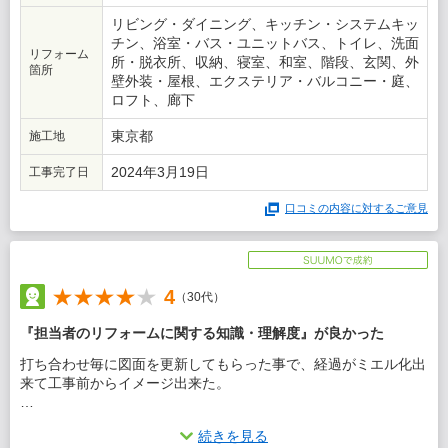
リビング・ダイニング、キッチン・システムキッ
チン、浴室・バス・ユニットバス、トイレ、洗面
リフォーム
所・脱衣所、収納、寝室、和室、階段、玄関、外
箇所
壁外装・屋根、エクステリア・バルコニー・庭、
ロフト、廊下
東京都
施工地
2024年3月19日
工事完了日
口コミの内容に対するご意見
4
（30代）
『担当者のリフォームに関する知識・理解度』が良かった
打ち合わせ毎に図面を更新してもらった事で、経過がミエル化出
来て工事前からイメージ出来た。
この会社に決めた理由
続きを見る