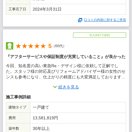
2024年3月31日
工事完了日
口コミの内容に対するご意見
5
（60代）
『アフターサービスや保証制度が充実していること』が良かった
今回、知名度の高い東急Re・デザイン様に依頼して正解でし
た。スタッフ様の対応及びリフォームアドバイザー様の女性のセ
ンスも参考になり、仕上がりの精度にも大変満足しております。
リフォームで迷っている方がいましたら貴社を紹介するつもりで
続きを見る
す。
施工事例詳細
この会社に決めた理由
一戸建て
建物タイプ
東急リバブル（不動産）は大企業であり、信頼性の観点から東急
Re・デザイン様に決めました。
13,581,819円
費用
30年以上
築年数