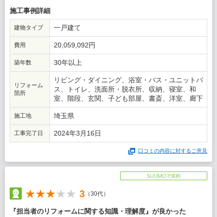
3社と比較しましたが、最終的にはコストとコストに対する説
施工事例詳細
明、また担当者の人柄で選びました。
一戸建て
建物タイプ
20,059,092円
費用
30年以上
築年数
リビング・ダイニング、浴室・バス・ユニットバ
リフォーム
ス、トイレ、洗面所・脱衣所、収納、寝室、和
箇所
室、階段、玄関、子ども部屋、書斎、洋室、廊下
埼玉県
施工地
2024年3月16日
工事完了日
口コミの内容に対するご意見
3
（30代）
『担当者のリフォームに関する知識・理解度』が良かった