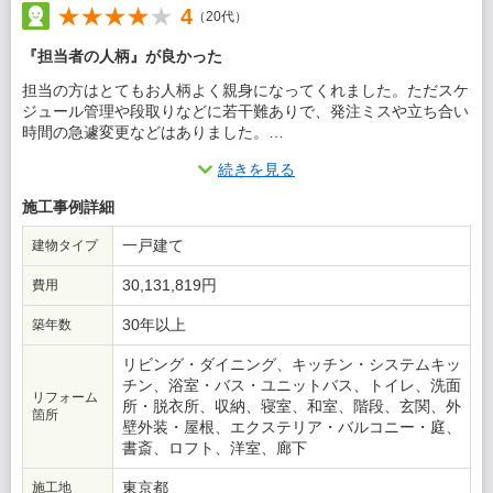
4
（20代）
『担当者の人柄』が良かった
担当の方はとてもお人柄よく親身になってくれました。ただスケ
ジュール管理や段取りなどに若干難ありで、発注ミスや立ち合い
時間の急遽変更などはありました。
続きを見る
この会社に決めた理由
施工事例詳細
他社と比較し相見積もりを取ったところ一番良心的だったため。
また施工内容もこちらの要望に沿っていた。
一戸建て
建物タイプ
30,131,819円
費用
30年以上
築年数
リビング・ダイニング、キッチン・システムキッ
チン、浴室・バス・ユニットバス、トイレ、洗面
リフォーム
所・脱衣所、収納、寝室、和室、階段、玄関、外
箇所
壁外装・屋根、エクステリア・バルコニー・庭、
書斎、ロフト、洋室、廊下
東京都
施工地