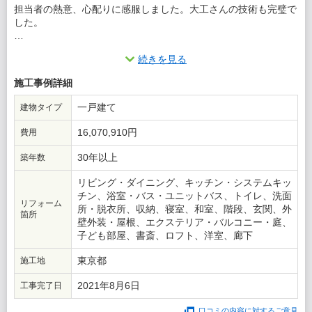
担当者の熱意、心配りに感服しました。大工さんの技術も完璧で
した。
この会社に決めた理由
続きを見る
分かりやすい、プレゼンテーション。不安な部分は納得するまで
施工事例詳細
説明いただきました。
一戸建て
建物タイプ
16,070,910円
費用
30年以上
築年数
リビング・ダイニング、キッチン・システムキッ
チン、浴室・バス・ユニットバス、トイレ、洗面
リフォーム
所・脱衣所、収納、寝室、和室、階段、玄関、外
箇所
壁外装・屋根、エクステリア・バルコニー・庭、
子ども部屋、書斎、ロフト、洋室、廊下
東京都
施工地
2021年8月6日
工事完了日
口コミの内容に対するご意見