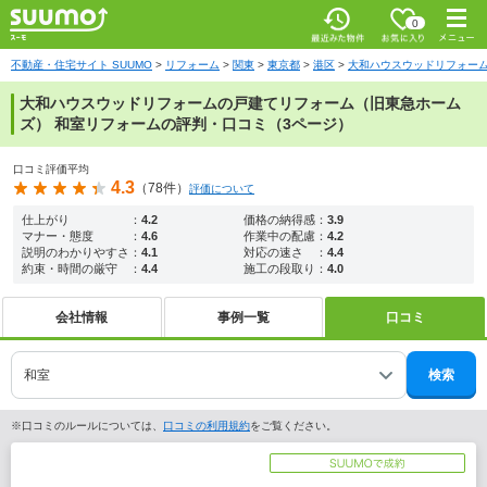
お気に入
0
り
最近みた
メニ
物件
ュー
不動産・住宅サイト SUUMO
リフォーム
関東
東京都
港区
大和ハウスウッドリフォー
大和ハウスウッドリフォームの戸建てリフォーム（旧東急ホーム
ズ） 和室リフォームの評判・口コミ（3ページ）
口コミ評価平均
4.3
（78件）
評価について
仕上がり
：
4.2
価格の納得感
：
3.9
マナー・態度
：
4.6
作業中の配慮
：
4.2
説明のわかりやすさ
：
4.1
対応の速さ
：
4.4
約束・時間の厳守
：
4.4
施工の段取り
：
4.0
会社情報
事例一覧
口コミ
検索
※口コミのルールについては、
口コミの利用規約
をご覧ください。