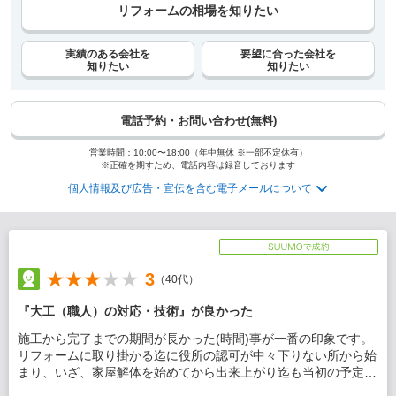
リフォームの相場を知りたい
実績のある会社を
要望に合った会社を
知りたい
知りたい
電話予約・お問い合わせ(無料)
営業時間：10:00〜18:00（年中無休 ※一部不定休有）
※正確を期すため、電話内容は録音しております
個人情報及び広告・宣伝を含む電子メールについて
3
（40代）
『大工（職人）の対応・技術』が良かった
施工から完了までの期間が長かった(時間)事が一番の印象です。
リフォームに取り掛かる迄に役所の認可が中々下りない所から始
まり、いざ、家屋解体を始めてから出来上がり迄も当初の予定を
大幅に上回り、年末ギリギリでやっと引渡しとなりました。段取