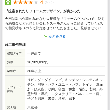
4
（60代）
『提案されたリフォームのデザイン』が良かった
今回は親の介護の為かなり大規模なリフォームだったので、使え
る助成金なども詳しい会社をスーモさんからご紹介していただい
て相見積もりのうえ決定させていただきました。見積させていた
くと会社さんによって金額とできる作業に違いがあってびっくり
続きを見る
しました。
施工事例詳細
この会社に決めた理由
一戸建て
建物タイプ
こちらの会社に決めさせていただいたのは担当者の方が我が家の
事情にぴったりなデザインをご提案いただいたので当初の希望予
16,909,092円
費用
算よりは金額が上がりましたが他社さんと比べても一番使いやす
そうでしたので即決しました。仕上がった家もとても住みやすく
30年以上
築年数
で大変満足しています。
リビング・ダイニング、キッチン・システムキッ
チン、浴室・バス・ユニットバス、トイレ、洗面
リフォーム
所・脱衣所、収納、寝室、和室、階段、玄関、外
箇所
壁外装・屋根、エクステリア・バルコニー・庭、
子ども部屋、書斎、洋室、廊下
東京都
施工地