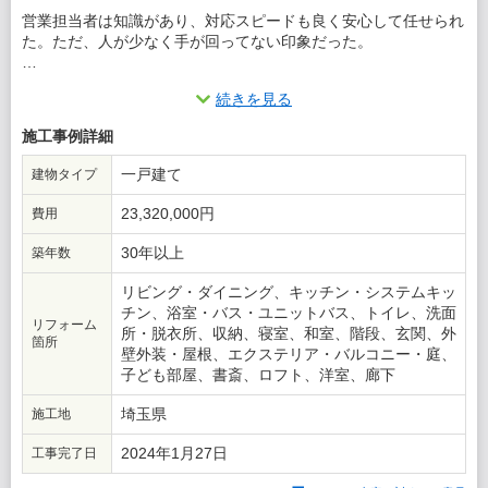
営業担当者は知識があり、対応スピードも良く安心して任せられ
た。ただ、人が少なく手が回ってない印象だった。
この会社に決めた理由
続きを見る
見積り段階で営業担当者が、自分たちのイメージを汲み取ってく
施工事例詳細
れたため。（他社は営業担当者の提案が下手すぎた）
一戸建て
建物タイプ
23,320,000円
費用
30年以上
築年数
リビング・ダイニング、キッチン・システムキッ
チン、浴室・バス・ユニットバス、トイレ、洗面
リフォーム
所・脱衣所、収納、寝室、和室、階段、玄関、外
箇所
壁外装・屋根、エクステリア・バルコニー・庭、
子ども部屋、書斎、ロフト、洋室、廊下
埼玉県
施工地
2024年1月27日
工事完了日