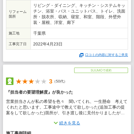
リビング・ダイニング、キッチン・システムキッ
チン、浴室・バス・ユニットバス、トイレ、洗面
リフォーム
箇所
所・脱衣所、収納、寝室、和室、階段、外壁外
装・屋根、洋室、廊下
千葉県
施工地
2022年4月23日
工事完了日
口コミの内容に対するご意見
3
（50代）
『担当者の要望理解度』が良かった
営業担当さんが私の希望を色々 聞いてくれ、一生懸命 考えて
くれたと思います。工事途中で教えて欲しかった(追加工事の提
案をして欲しかった)箇所が、引き渡し後に見付かりましたが、
相見積の他社よりは良かった、と思います(価格は納得です)。
続きを見る
この会社に決めた理由
施工事例詳細