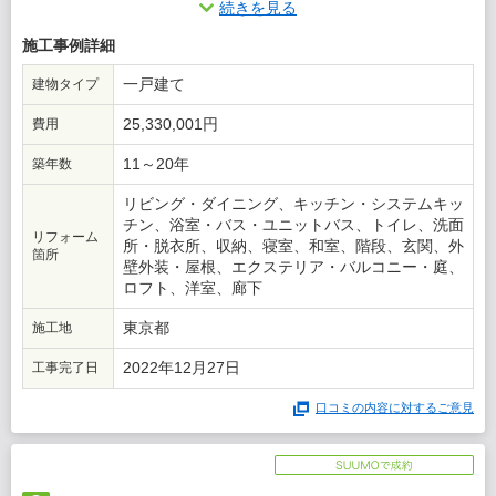
続きを見る
りが良くなかった印象が強いです。また、細かい進捗の連絡がな
かったので施主としては不安感が多々ありました。
施工事例詳細
この会社に決めた理由
一戸建て
建物タイプ
担当者の人柄と無理な要望も出来るだけ叶え様としてくれる努
25,330,001円
費用
力、費用面での相談、大工さんの対応の良さや技術面は素晴らし
かったです。また、担当者のセンスが良かったのも決め手となり
11～20年
築年数
ました。
リビング・ダイニング、キッチン・システムキッ
チン、浴室・バス・ユニットバス、トイレ、洗面
リフォーム
所・脱衣所、収納、寝室、和室、階段、玄関、外
箇所
壁外装・屋根、エクステリア・バルコニー・庭、
ロフト、洋室、廊下
東京都
施工地
2022年12月27日
工事完了日
口コミの内容に対するご意見