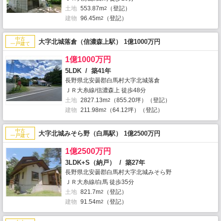
土地
553.87m
（登記）
2
建物
96.45m
（登記）
2
中古
大字北城落倉（信濃森上駅） 1億1000万円
一戸建て
1億1000万円
5LDK / 築41年
長野県北安曇郡白馬村大字北城落倉
ＪＲ大糸線/信濃森上 徒歩48分
土地
2827.13m
（855.20坪）（登記）
2
建物
211.98m
（64.12坪）（登記）
2
中古
大字北城みそら野（白馬駅） 1億2500万円
一戸建て
1億2500万円
3LDK+S（納戸） / 築27年
長野県北安曇郡白馬村大字北城みそら野
ＪＲ大糸線/白馬 徒歩35分
土地
821.7m
（登記）
2
建物
91.54m
（登記）
2