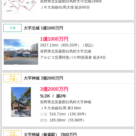
長野県北安曇郡白馬村大字北城14868
ＪＲ大糸線/白馬大池 徒歩60分
大字北城 1億1000万円
土地
1億1000万円
2827.13m
（855.20坪）（登記）
2
長野県北安曇郡白馬村大字北城
アルピコ交通特急バス/特急落倉 徒歩4分
中古
大字神城 3億2000万円
一戸建て
3億2000万円
5LDK / 築2年
長野県北安曇郡白馬村大字神城
ＪＲ大糸線/白馬 車3.8km
土地
516.71m
（156.30坪）
2
建物
185.08m
（55.98坪）
2
中古
大字神城（飯森駅） 7800万円
一戸建て