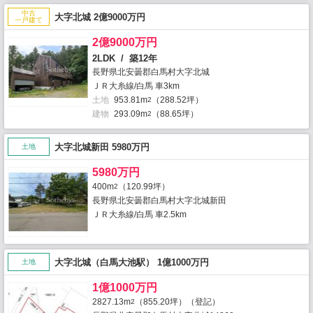
中古
大字北城 2億9000万円
一戸建て
2億9000万円
2LDK / 築12年
長野県北安曇郡白馬村大字北城
ＪＲ大糸線/白馬 車3km
土地
953.81m
（288.52坪）
2
建物
293.09m
（88.65坪）
2
大字北城新田 5980万円
土地
5980万円
400m
（120.99坪）
2
長野県北安曇郡白馬村大字北城新田
ＪＲ大糸線/白馬 車2.5km
大字北城（白馬大池駅） 1億1000万円
土地
1億1000万円
2827.13m
（855.20坪）（登記）
2