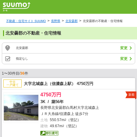
不動産・住宅サイト SUUMO
長野県
北安曇郡
北安曇郡の不動産・住宅情報
北安曇郡の不動産・住宅情報
変更
北安曇郡
変更
指定なし
1〜30件目/
36
件
中古
大字北城森上（信濃森上駅） 4750万円
一戸建て
4750万円
新着
3K / 築56年
長野県北安曇郡白馬村大字北城森上
ＪＲ大糸線/信濃森上 徒歩7分
土地
550.57m
（登記）
2
建物
49.67m
（登記）
2