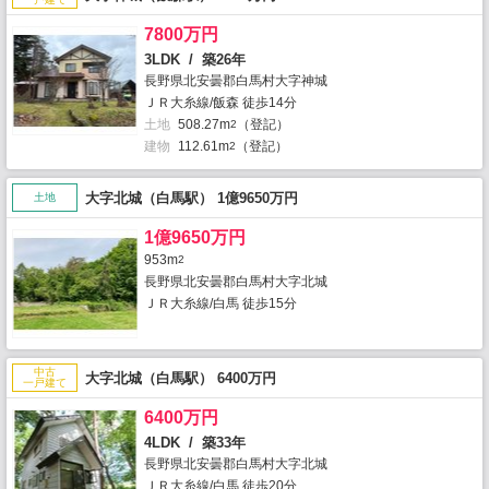
7800万円
3LDK / 築26年
長野県北安曇郡白馬村大字神城
ＪＲ大糸線/飯森 徒歩14分
土地
508.27m
（登記）
2
建物
112.61m
（登記）
2
大字北城（白馬駅） 1億9650万円
土地
1億9650万円
953m
2
長野県北安曇郡白馬村大字北城
ＪＲ大糸線/白馬 徒歩15分
中古
大字北城（白馬駅） 6400万円
一戸建て
6400万円
4LDK / 築33年
長野県北安曇郡白馬村大字北城
ＪＲ大糸線/白馬 徒歩20分