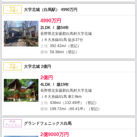
中古
大字北城（白馬駅） 4990万円
一戸建て
4990万円
2LDK / 築54年
長野県北安曇郡白馬村大字北城
ＪＲ大糸線/白馬 徒歩37分
土地
392.42m
（登記）
2
建物
58.38m
（登記）
2
中古
大字北城 2億円
一戸建て
2億円
4LDK / 築19年
長野県北安曇郡白馬村大字北城
ＪＲ大糸線/白馬 車2.9km
土地
438m
（132.49坪）（登記）
2
建物
199.72m
（60.41坪）（登記）
2
中古
グランドフェニックス白馬
マンション
2億9000万円