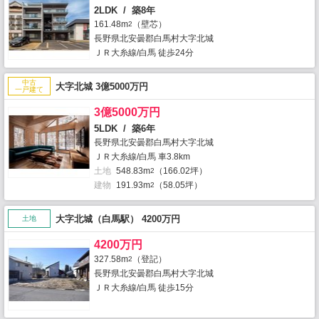
2LDK / 築8年
161.48m
（壁芯）
2
長野県北安曇郡白馬村大字北城
ＪＲ大糸線/白馬 徒歩24分
中古
大字北城 3億5000万円
一戸建て
3億5000万円
5LDK / 築6年
長野県北安曇郡白馬村大字北城
ＪＲ大糸線/白馬 車3.8km
土地
548.83m
（166.02坪）
2
建物
191.93m
（58.05坪）
2
大字北城（白馬駅） 4200万円
土地
4200万円
327.58m
（登記）
2
長野県北安曇郡白馬村大字北城
ＪＲ大糸線/白馬 徒歩15分