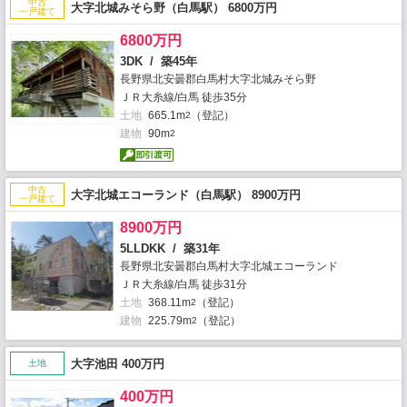
中古
大字北城みそら野（白馬駅） 6800万円
一戸建て
6800万円
3DK / 築45年
長野県北安曇郡白馬村大字北城みそら野
ＪＲ大糸線/白馬 徒歩35分
土地
665.1m
（登記）
2
建物
90m
2
中古
大字北城エコーランド（白馬駅） 8900万円
一戸建て
8900万円
5LLDKK / 築31年
長野県北安曇郡白馬村大字北城エコーランド
ＪＲ大糸線/白馬 徒歩31分
土地
368.11m
（登記）
2
建物
225.79m
（登記）
2
大字池田 400万円
土地
400万円