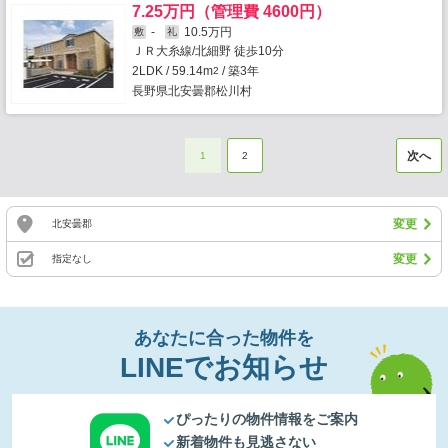
7.25万円（管理費 4600円）
-
10.5万円
敷
礼
ＪＲ大糸線/北細野 徒歩10分
2LDK / 59.14m
/ 築3年
2
長野県北安曇郡松川村
次へ
1
2
変更
北安曇郡
変更
指定なし
あなたに合った物件を
LINEでお知らせ
ぴったりの物件情報をご案内
新着物件も見逃さない