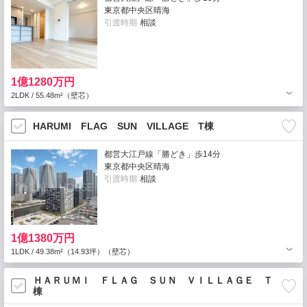
東京都中央区晴海
引渡時期
相談
1億1280万円
2LDK / 55.48m²（壁芯）
HARUMI FLAG SUN VILLAGE T棟
都営大江戸線「勝どき」歩14分
東京都中央区晴海
引渡時期
相談
1億1380万円
1LDK / 49.38m²（14.93坪）（壁芯）
ＨＡＲＵＭＩ ＦＬＡＧ ＳＵＮ ＶＩＬＬＡＧＥ Ｔ
棟