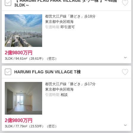
【 HARUMI FLAG PARK VILLAGE タワー棟 】～48階
3LDK～
都営大江戸線「勝どき」歩18分
東京都中央区晴海
引渡時期
即引渡可
2億9800万円
3LDK / 94.61m²（28.61坪）（壁芯）
HARUMI FLAG SUN VILLAGE T棟
都営大江戸線「勝どき」歩17分
東京都中央区晴海
引渡時期
相談
2億9800万円
3LDK / 77.79m²（23.53坪）（壁芯）