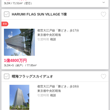
3LDK / 71.51m²（壁芯）
HARUMI FLAG SUN VILLAGE T棟
更新
都営大江戸線「勝どき」歩17分
東京都中央区晴海
引渡時期
相談
1億4800万円
3LDK+S（納戸） / 77.85m²
晴海フラッグスカイデュオ
都営大江戸線「勝どき」歩18分
東京都中央区晴海
引渡時期
相談