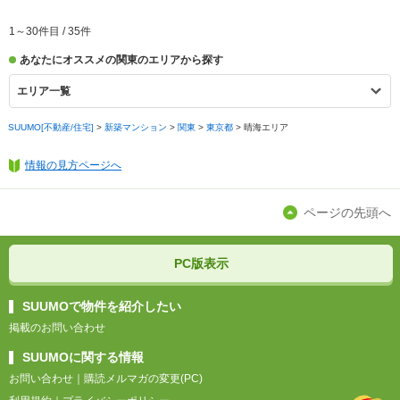
1
～
30
件目 /
35
件
あなたにオススメの関東のエリアから探す
エリア一覧
SUUMO[不動産/住宅]
>
新築マンション
>
関東
>
東京都
>
晴海エリア
情報の見方ページへ
ページの先頭へ
PC版表示
SUUMOで物件を紹介したい
掲載のお問い合わせ
SUUMOに関する情報
お問い合わせ
｜
購読メルマガの変更(PC)