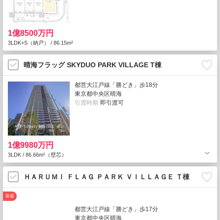
1億8500万円
3LDK+S（納戸） / 86.15m²
晴海フラッグ SKYDUO PARK VILLAGE T棟
都営大江戸線「勝どき」歩18分
東京都中央区晴海
引渡時期
即引渡可
1億9980万円
3LDK / 86.66m²（壁芯）
ＨＡＲＵＭＩ ＦＬＡＧ ＰＡＲＫ ＶＩＬＬＡＧＥ Ｔ棟
新着
都営大江戸線「勝どき」歩17分
東京都中央区晴海