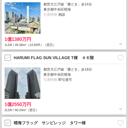
都営大江戸線「勝どき」歩14分
東京都中央区晴海
引渡時期
相談
1億1380万円
1LDK / 49.38m²（14.93坪）（壁芯）
HARUMI FLAG SUN VILLAGE T棟 ４６階
都営大江戸線「勝どき」歩18分
東京都中央区晴海
引渡時期
即引渡可
1億2550万円
2LDK / 60.24m²（壁芯）
晴海フラッグ サンビレッジ タワー棟