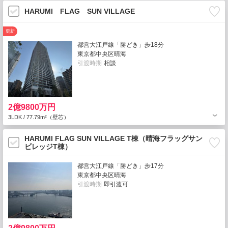
HARUMI FLAG SUN VILLAGE
更新
都営大江戸線「勝どき」歩18分
東京都中央区晴海
引渡時期
相談
2億9800万円
3LDK / 77.79m²（壁芯）
HARUMI FLAG SUN VILLAGE T棟（晴海フラッグサン
ビレッジT棟）
都営大江戸線「勝どき」歩17分
東京都中央区晴海
引渡時期
即引渡可