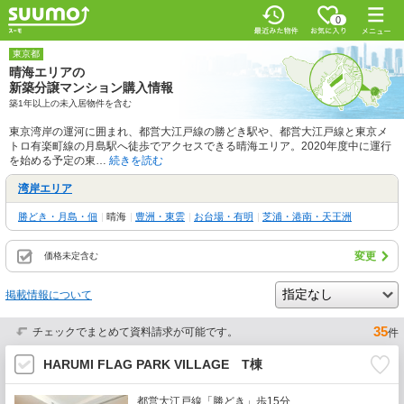
0
東京都
晴海エリアの
新築分譲マンション購入情報
築1年以上の未入居物件を含む
東京湾岸の運河に囲まれ、都営大江戸線の勝どき駅や、都営大江戸線と東京メ
トロ有楽町線の月島駅へ徒歩でアクセスできる晴海エリア。2020年度中に運行
を始める予定の東…
続きを読む
湾岸エリア
勝どき・月島・佃
|
晴海
|
豊洲・東雲
|
お台場・有明
|
芝浦・港南・天王洲
変更
価格未定含む
掲載情報について
35
チェックでまとめて資料請求が可能です。
件
HARUMI FLAG PARK VILLAGE T棟
都営大江戸線「勝どき」歩15分