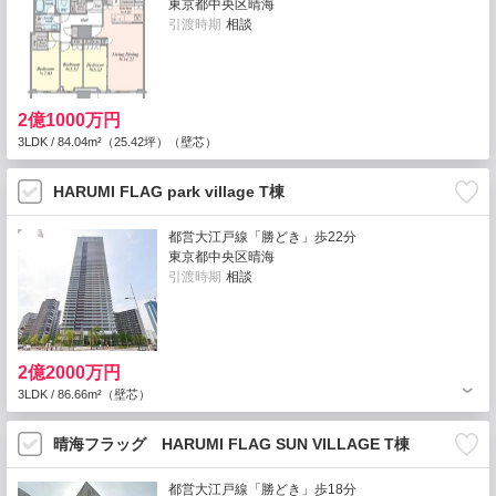
東京都中央区晴海
引渡時期
相談
2億1000万円
3LDK / 84.04m²（25.42坪）（壁芯）
HARUMI FLAG park village T棟
都営大江戸線「勝どき」歩22分
東京都中央区晴海
引渡時期
相談
2億2000万円
3LDK / 86.66m²（壁芯）
晴海フラッグ HARUMI FLAG SUN VILLAGE T棟
都営大江戸線「勝どき」歩18分