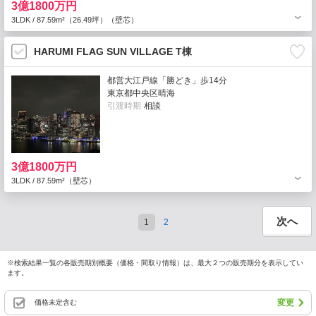
3億1800万円
3LDK / 87.59m²（26.49坪）（壁芯）
HARUMI FLAG SUN VILLAGE T棟
都営大江戸線「勝どき」歩14分
東京都中央区晴海
引渡時期
相談
3億1800万円
3LDK / 87.59m²（壁芯）
次へ
1
2
※検索結果一覧の各販売期別概要（価格・間取り情報）は、最大２つの販売期分を表示してい
ます。
変更
価格未定含む