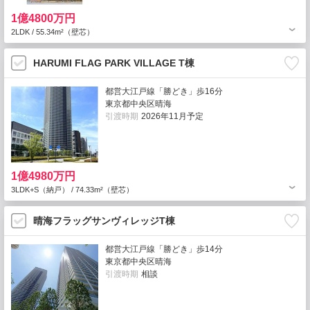
1億4800万円
2LDK / 55.34m²（壁芯）
HARUMI FLAG PARK VILLAGE T棟
都営大江戸線「勝どき」歩16分
東京都中央区晴海
引渡時期
2026年11月予定
1億4980万円
3LDK+S（納戸） / 74.33m²（壁芯）
晴海フラッグサンヴィレッジT棟
都営大江戸線「勝どき」歩14分
東京都中央区晴海
引渡時期
相談