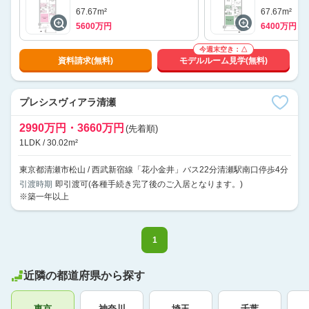
67.67m²
67.67m²
5600万円
6400万円
今週末空き：△
資料請求(無料)
モデルルーム見学(無料)
プレシスヴィアラ清瀬
2990万円・3660万円
(先着順)
1LDK / 30.02m²
東京都清瀬市松山 / 西武新宿線「花小金井」バス22分清瀬駅南口停歩4分
引渡時期
即引渡可(各種手続き完了後のご入居となります。)
※築一年以上
1
近隣の都道府県から探す
東京
神奈川
埼玉
千葉