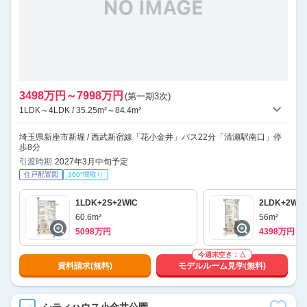
3498万円～7998万円
(第一期3次)
1LDK～4LDK / 35.25m²～84.4m²
埼玉県新座市新堀 / 西武新宿線「花小金井」バス22分「清瀬駅南口」停
歩8分
引渡時期
2027年3月中旬予定
住戸配置図
360°間取り
1LDK+2S+2WIC
2LDK+2WIC
60.6m²
56m²
5098万円
4398万円
今週末空き：△
資料請求(無料)
モデルルーム見学(無料)