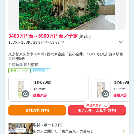
3400万円台～6900万円台／予定
(第2期)
1LDK～2LDK / 28.87m²～53.83m²
東京都東久留米市本町 / 西武新宿線「花小金井」バス18分東久留米駅西
口停歩5分
引渡時期
即引渡可
取材レポート
360°間取り
1LDK+WIC
1LDK+WIC
32.25m²
32.25m²
価格未定
価格未定
来週末空き：◯
資料請求(無料)
モデルルーム見学(無料)
取材レポート(1件)
街の人に聞いた「東久留米」の暮らし