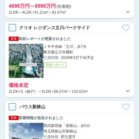
4698万円～6998万円
(先着順)
2LDK～4LDK / 61.21m²～81.67m²
クリオ レジダンス立川パークサイド
取材レポートが更新されました
更新
ＪＲ中央線「立川」歩7分
東京都立川市曙町
引渡時期
2029年3月下旬予定
取材レポート
価格未定
2LDK+S（納戸）～4LDK / 66.07m²～133.02m²
バウス新狭山
部屋情報が追加されました
更新
西武新宿線「新狭山」歩5分
埼玉県狭山市新狭山
引渡時期
即引渡可