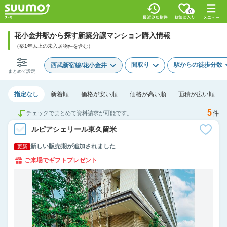
0
花小金井駅から探す新築分譲マンション購入情報
（築1年以上の未入居物件を含む）
間取り
駅からの徒歩分数
西武新宿線/花小金井
まとめて設定
指定なし
新着順
価格が安い順
価格が高い順
面積が広い順
5
チェックでまとめて資料請求が可能です。
件
ルピアシェリール東久留米
新しい販売期が追加されました
更新
ご来場でギフトプレゼント