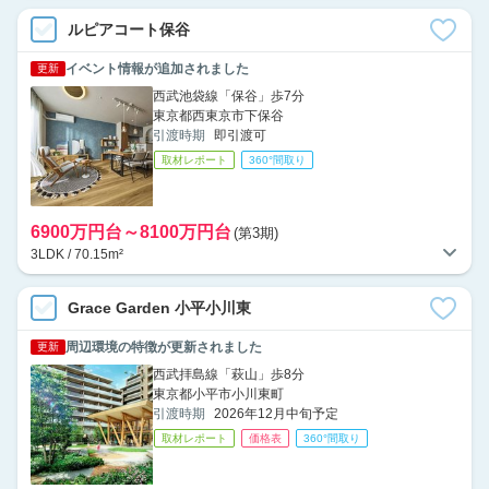
ルピアコート保谷
イベント情報が追加されました
更新
西武池袋線「保谷」歩7分
東京都西東京市下保谷
引渡時期
即引渡可
取材レポート
360°間取り
6900万円台～8100万円台
(第3期)
3LDK / 70.15m²
Grace Garden 小平小川東
周辺環境の特徴が更新されました
更新
西武拝島線「萩山」歩8分
東京都小平市小川東町
引渡時期
2026年12月中旬予定
取材レポート
価格表
360°間取り