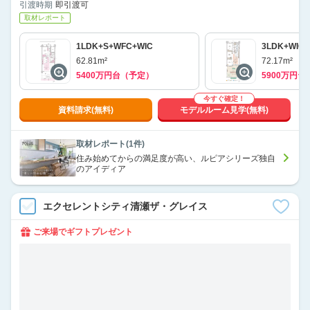
引渡時期
即引渡可
取材レポート
1LDK+S+WFC+WIC
3LDK+WIC
62.81m²
72.17m²
5400万円台（予定）
5900万円
今すぐ確定！
資料請求(無料)
モデルルーム見学(無料)
取材レポート(1件)
住み始めてからの満足度が高い、ルピアシリーズ独自
のアイディア
エクセレントシティ清瀬ザ・グレイス
ご来場でギフトプレゼント