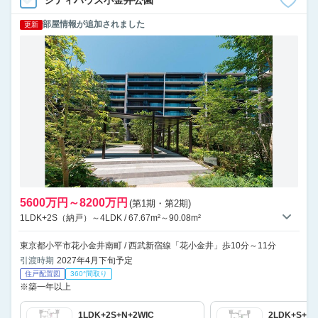
シティハウス小金井公園
部屋情報が追加されました
更新
5600万円～8200万円
(第1期・第2期)
1LDK+2S（納戸）～4LDK / 67.67m²～90.08m²
東京都小平市花小金井南町 / 西武新宿線「花小金井」歩10分～11分
引渡時期
2027年4月下旬予定
住戸配置図
360°間取り
※築一年以上
1LDK+2S+N+2WIC
2LDK+S+N+