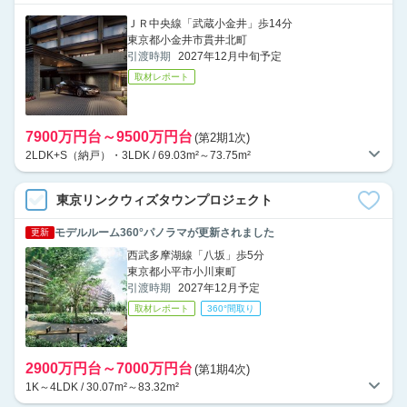
ＪＲ中央線「武蔵小金井」歩14分
東京都小金井市貫井北町
引渡時期
2027年12月中旬予定
取材レポート
7900万円台～9500万円台
(第2期1次)
2LDK+S（納戸）・3LDK / 69.03m²～73.75m²
東京リンクウィズタウンプロジェクト
モデルルーム360°パノラマが更新されました
更新
西武多摩湖線「八坂」歩5分
東京都小平市小川東町
引渡時期
2027年12月予定
取材レポート
360°間取り
2900万円台～7000万円台
(第1期4次)
1K～4LDK / 30.07m²～83.32m²