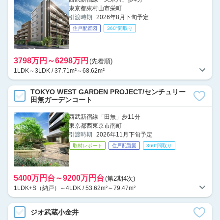
東京都東村山市栄町
引渡時期
2026年8月下旬予定
住戸配置図
360°間取り
3798万円～6298万円
(先着順)
1LDK～3LDK / 37.71m²～68.62m²
TOKYO WEST GARDEN PROJECT/センチュリー
田無ガーデンコート
西武新宿線「田無」歩11分
東京都西東京市南町
引渡時期
2026年11月下旬予定
取材レポート
住戸配置図
360°間取り
5400万円台～9200万円台
(第2期4次)
1LDK+S（納戸）～4LDK / 53.62m²～79.47m²
ジオ武蔵小金井