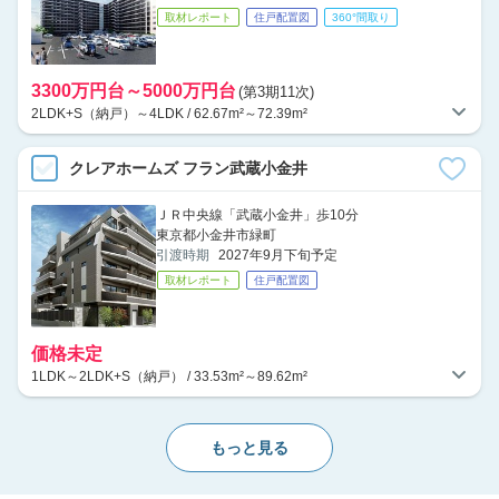
取材レポート
住戸配置図
360°間取り
3300万円台～5000万円台
(第3期11次)
2LDK+S（納戸）～4LDK / 62.67m²～72.39m²
クレアホームズ フラン武蔵小金井
ＪＲ中央線「武蔵小金井」歩10分
東京都小金井市緑町
引渡時期
2027年9月下旬予定
取材レポート
住戸配置図
価格未定
1LDK～2LDK+S（納戸） / 33.53m²～89.62m²
もっと見る