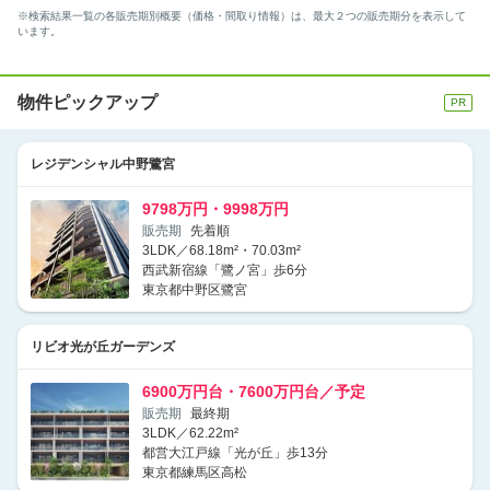
※検索結果一覧の各販売期別概要（価格・間取り情報）は、最大２つの販売期分を表示して
います。
物件ピックアップ
レジデンシャル中野鷺宮
9798万円・9998万円
販売期
先着順
3LDK／68.18m²・70.03m²
西武新宿線「鷺ノ宮」歩6分
東京都中野区鷺宮
リビオ光が丘ガーデンズ
6900万円台・7600万円台／予定
販売期
最終期
3LDK／62.22m²
都営大江戸線「光が丘」歩13分
東京都練馬区高松