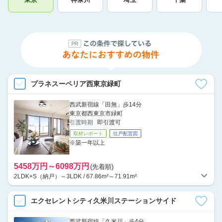
プラネスーペリア西東京緑町
西武新宿線「田無」歩14分
東京都西東京市緑町
引渡時期
即引渡可
取材レポート
住戸配置図
※築一年以上
5458万円～6098万円
(先着順)
2LDK+S（納戸）～3LDK / 67.86m²～71.91m²
エクセレントシティ久米川ステーションサイド
西武新宿線「久米川」歩4分