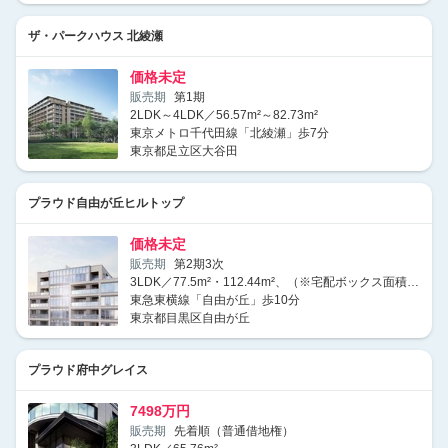
ザ・パークハウス 北綾瀬
価格未定
販売期
第1期
2LDK～4LDK／56.57m²～82.73m²
東京メトロ千代田線「北綾瀬」歩7分
東京都足立区大谷田
プラウド自由が丘ヒルトップ
価格未定
販売期
第2期3次
3LDK／77.5m²・112.44m²、（※宅配ボックス面積0.33m²・0.95m²を含む[一部、柱型部分0.35m²を含む]）
東急東横線「自由が丘」歩10分
東京都目黒区自由が丘
プラウド府中グレイス
7498万円
販売期
先着順（普通借地権）