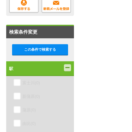
検索条件変更
この条件で検索する
駅
富士川(0)
新蒲原(0)
蒲原(0)
由比(0)