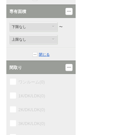
六合(0)
専有面積
島田(0)
〜
金谷(0)
菊川(1)
閉じる
掛川(0)
間取り
愛野(0)
ワンルーム(0)
袋井(0)
1K/DK/LDK(0)
御厨(2)
2K/DK/LDK(0)
磐田(0)
3K/DK/LDK(0)
豊田町(0)