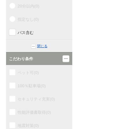
20分以内(0)
指定なし(0)
バス含む
閉じる
こだわり条件
ペット可(0)
100％駐車場(0)
セキュリティ充実(0)
性能評価書取得(0)
地震対策(0)