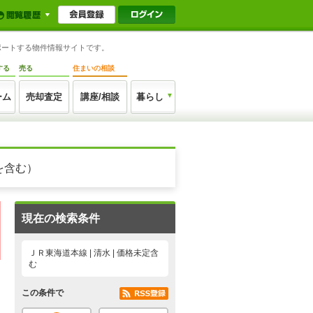
ポートする物件情報サイトです。
する
売る
住まいの相談
ーム
売却査定
講座/相談
暮らし
を含む）
現在の検索条件
ＪＲ東海道本線 | 清水 | 価格未定含
む
この条件で