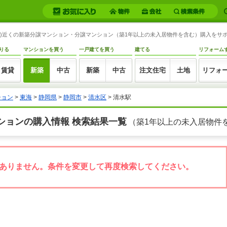
岡県)近くの新築分譲マンション・分譲マンション（築1年以上の未入居物件を含む）購入をサ
りる
マンションを買う
一戸建てを買う
建てる
リフォーム
賃貸
新築
中古
新築
中古
注文住宅
土地
リフォ
ション
>
東海
>
静岡県
>
静岡市
>
清水区
> 清水駅
ションの購入情報 検索結果一覧
（築1年以上の未入居物件
ありません。条件を変更して再度検索してください。