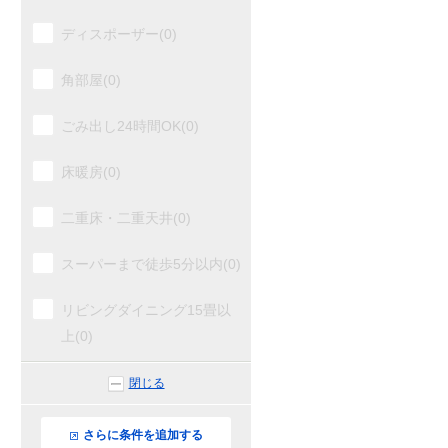
ディスポーザー(0)
角部屋(0)
ごみ出し24時間OK(0)
床暖房(0)
二重床・二重天井(0)
スーパーまで徒歩5分以内(0)
リビングダイニング15畳以
上(0)
閉じる
さらに条件を追加する