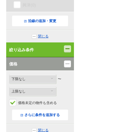
興津(0)
清水(0)
沿線の追加・変更
草薙(0)
閉じる
東静岡(0)
絞り込み条件
静岡(2)
価格
安倍川(0)
〜
用宗(0)
焼津(0)
価格未定の物件も含める
西焼津(0)
さらに条件を追加する
藤枝(3)
閉じる