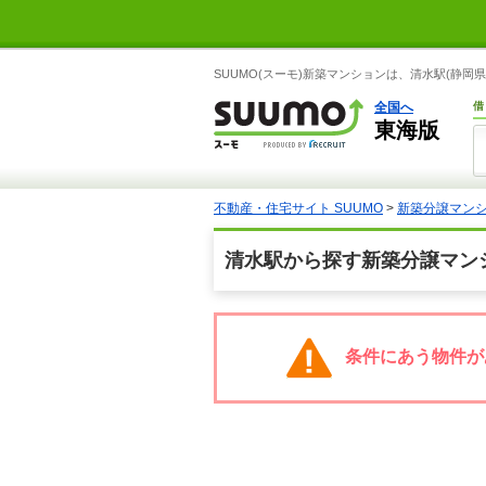
SUUMO(スーモ)新築マンションは、清水駅(静
全国へ
借
東海版
不動産・住宅サイト SUUMO
>
新築分譲マン
清水駅から探す新築分譲マン
条件にあう物件が