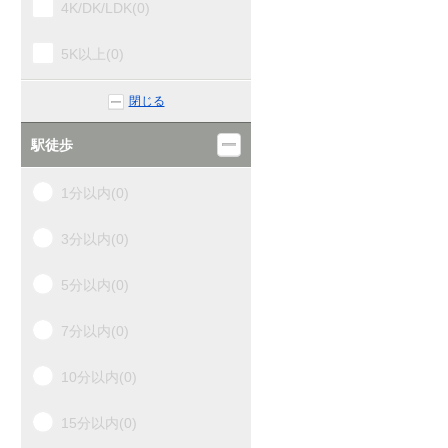
4K/DK/LDK(0)
天竜川(1)
5K以上(0)
浜松(6)
閉じる
高塚(2)
駅徒歩
舞阪(0)
1分以内(0)
弁天島(0)
3分以内(0)
新居町(0)
5分以内(0)
鷲津(0)
7分以内(0)
新所原(0)
10分以内(0)
沿線の駅を全て表示する
15分以内(0)