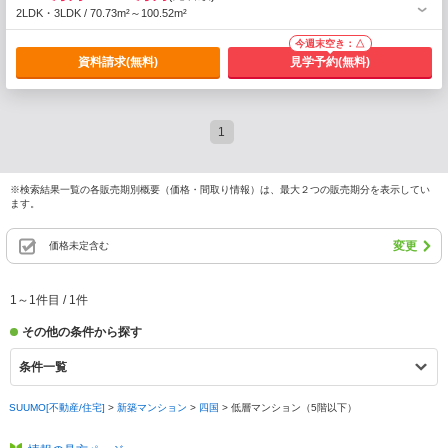
2LDK・3LDK / 70.73m²～100.52m²
今週末空き：△
資料請求
(無料)
見学予約
(無料)
1
※検索結果一覧の各販売期別概要（価格・間取り情報）は、最大２つの販売期分を表示してい
ます。
変更
価格未定含む
1
～
1
件目 /
1
件
その他の条件から探す
条件一覧
SUUMO[不動産/住宅]
>
新築マンション
>
四国
>
低層マンション（5階以下）