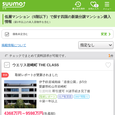
0
低層マンション（5階以下）で探す四国の新築分譲マンション購入
情報
（築1年以上の未入居物件を含む）
変更
価格未定含む
掲載情報について
1
チェックでまとめて資料請求が可能です。
件
ウエリス岩崎町 THE CLASS
取材レポートが更新されました
更新
伊予鉄道城南線「道後公園」歩5分
愛媛県松山市岩崎町
引渡時期
即引渡可 ※諸手続き完了後
取材レポート
住戸配置図
360°間取り
※築一年以上
4368万円～9598万円
(先着順)