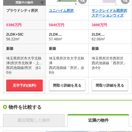
閲覧中の物件
プラウドシティ所沢
ユニハイム所沢
サンクレイドル西所沢
ステーションウィズ
5398万円
5840万円
3898万円
2LDK+SIC
2LDK…
2LDK…
56.22m²
57.48m²
62.06m²
新築
新築
新築
埼玉県所沢市大字北秋
埼玉県所沢市大字北秋
埼玉県所沢市西所沢
津(所沢市北秋津・上安
津
西武池袋線「西所沢」
松土地区画整理事業の
西武池袋線/所沢 歩1
西武池袋線「所沢」歩
歩4分
一部 23街区)（仮換地
0分
8分
番号）、埼玉県所沢市
北秋津575番の一部外
見学予約(無料)
間取り詳細を見る
間取り詳細を見る
(底地地番)
物件を比較する
最近閲覧した物件
近隣の物件