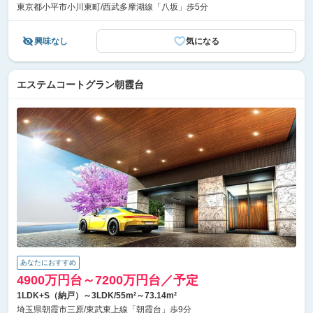
東京都小平市小川東町/西武多摩湖線「八坂」歩5分
興味なし
気になる
エステムコートグラン朝霞台
あなたにおすすめ
4900万円台～7200万円台／予定
1LDK+S（納戸）～3LDK/55m²～73.14m²
埼玉県朝霞市三原/東武東上線「朝霞台」歩9分