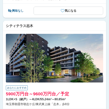
興味なし
気になる
シティテラス志木
あなたにおすすめ
5900万円台～9600万円台／予定
1LDK+S（納戸）～4LDK/55.24m²～80.85m²
埼玉県朝霞市朝志ケ丘/東武東上線「志木」歩8分