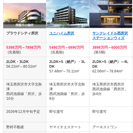
閲覧中の物件
プラウドシティ所沢
ユニハイム所沢
サンクレイドル西所沢
ステーションウィズ
5398万円～7898万円
5490万円～6890万円
3898万円～6000万円
(先着順)
(先着順)
(第3期)
2LDK・3LDK
2LDK+S（納戸）・3L
2LDK+S（納戸）～4L
56.22m²～80.52m²
DK
DK
57.48m²～70.11m²
62.06m²～78.84m²
埼玉県所沢市大字北秋
埼玉県所沢市大字北秋
埼玉県所沢市西所沢
津
津
西武池袋線「西所沢」
西武池袋線「所沢」歩
西武池袋線「所沢」歩
歩4分
10分
8分
2026年12月中旬予定
即引渡可
即引渡可
野村不動産
ヤマイチエステート
アーネストワン