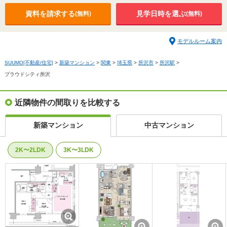
資料を請求する
見学日時を選ぶ
(無料)
(無料)
モデルルーム案内
SUUMO[不動産/住宅]
>
新築マンション
>
関東
>
埼玉県
>
所沢市
>
所沢駅
>
プラウドシティ所沢
近隣物件の間取りを比較する
新築マンション
中古マンション
2K〜2LDK
3K〜3LDK