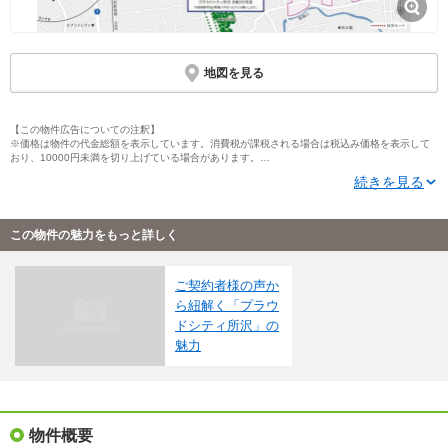
地図を見る
【この物件広告についての注釈】
※価格は物件の代金総額を表示しています。消費税が課税される場合は税込み価格を表示して
おり、10000円未満を切り上げている場合があります。
※住戸別の価格（帯）表記については、そのタイプに含まれるすべての住戸の情報を掲載して
続きを見る
いない場合があります。住戸タイプと各住戸の価格帯表記について、単位（1000万円・100万
円・10万円）が異なる場合があります。
※「モデルルーム」とは、間取りや仕様・設備などを知ることができる施設全般を指し、それ
らの一部のみ展示している「サンプルルーム」や「ギャラリー」、「インフォメーションセン
この物件の魅力をもっと詳しく
ター」なども含みます。
※完成予想図はいずれも外構、植栽、外観等実際のものとは多少異なることがあります。
※ＣＧ合成の画像の場合、実際とは多少異なる場合があります。
※写真に写っている、またはパース（絵）や間取り図に描かれている家具や車などは、特にコ
ご契約者様の声か
メントがない場合、販売価格に含まれません。
ら紐解く「プラウ
※完成後１年以上を経過した未入居物件が掲載される場合があります。ご了承ください。
ドシティ所沢」の
※掲載の省エネ性能ラベル内の物件・住棟・号室名称については最新のものに変更されている
場合があります。
魅力
※概要のエネルギー消費性能、断熱性能、目安光熱費については、表示している省エネ性能ラ
ベルによってデータの内容が異なります。販売戸数が複数の住棟ラベル、または住戸ラベルの
場合は、原則建築確認が下りている物件全体の最小～最大を、販売戸数1戸の住戸ラベルの場合
はその住戸のデータを表示しています。
※地図上に表示される物件の位置は付近住所に所在することを表すものであり、実際の物件所
在地とは異なる場合がございます。
物件概要
※地図の更新タイミングの関係で、物件情報が実際のものとは異なる場合や最新情報に更新さ