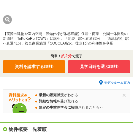
【実際の建物や室内空間・設備仕様が体感可能】住居・商業・公園一体開発の
新街区「ToKoKoRo TOWN」に誕生。「池袋」駅へ直通32分、「西武新宿」駅
へ直通41分、複合商業施設「SOCOLA所沢」徒歩1分の利便性を享受
約2分
簡単！
で完了
資料を請求する
見学日時を選ぶ
(無料)
(無料)
モデルルーム案内
最新の販売状況
がわかる
詳細な情報
を受け取れる
限定の事前見学会に招待
されることも‥
物件概要 先着順