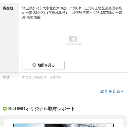
所在地
埼玉県所沢市大字北秋津(所沢市北秋津・上安松土地区画整理事業
の一部 23街区)（仮換地番号）、埼玉県所沢市北秋津575番の一部
外(底地地番)
地図を見る
交通
西武池袋線/所沢 歩10分
総戸数
303戸
続きを見る
価格
5398万円～7898万円
SUUMOオリジナル取材レポート
資料請求して詳しく知る(無料)
物件情報更新メールを受け取る
ローンシミュレーション