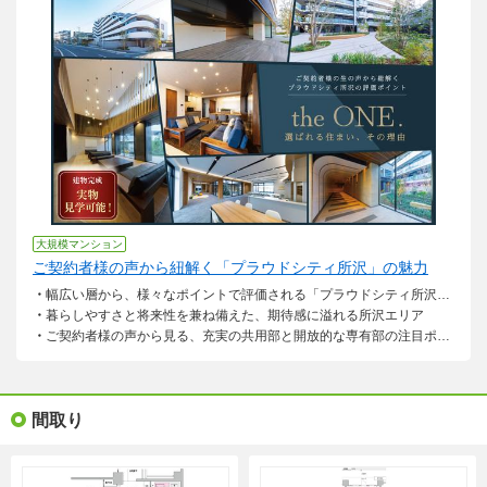
間取り
2LDK・3LDK
間取り（9点）を見る
専有面積
56.22m²～80.52m²
引渡可能
2026年12月中旬予定
時期
資料請求して最新の販売状況を知る(無料)
会社
野村不動産株式会社
大規模マンション
ご契約者様の声から紐解く「プラウドシティ所沢」の魅力
概要をもっと見る
幅広い層から、様々なポイントで評価される「プラウドシティ所沢」の魅力とは？
暮らしやすさと将来性を兼ね備えた、期待感に溢れる所沢エリア
ご契約者様の声から見る、充実の共用部と開放的な専有部の注目ポイント
間取り