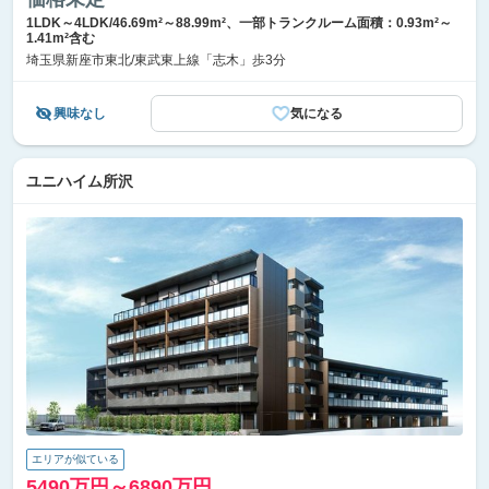
1LDK～4LDK/46.69m²～88.99m²、一部トランクルーム面積：0.93m²～
1.41m²含む
埼玉県新座市東北/東武東上線「志木」歩3分
興味なし
気になる
ユニハイム所沢
エリアが似ている
5490万円～6890万円