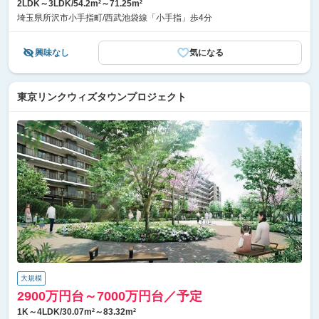
2LDK～3LDK/54.2m²～71.25m²
埼玉県所沢市小手指町/西武池袋線「小手指」歩4分
興味なし
気になる
東京リンクウィズタウンプロジェクト
大規模
2900万円台～7000万円台／予定
1K～4LDK/30.07m²～83.32m²