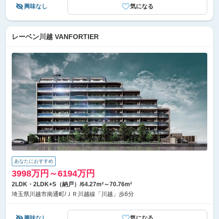
興味なし
気になる
レーベン川越 VANFORTIER
あなたにおすすめ
3998万円～6194万円
2LDK・2LDK+S（納戸）/64.27m²～70.76m²
埼玉県川越市南通町/ＪＲ川越線「川越」歩6分
興味なし
気になる