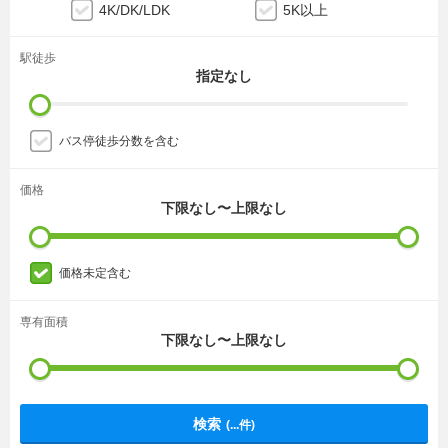
4K/DK/LDK
5K以上
駅徒歩
指定なし
バス停徒歩分数を含む
価格
下限なし〜上限なし
価格未定含む
専有面積
下限なし〜上限なし
検索
(
...
件)