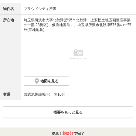
れていない場合がございます。
※掲載の街区全体完成予想図は計画段階の図面を基に描き起こした 外観完成予想CGに2024年3
物件名
プラウドシティ所沢
月撮影の航空写真を合成し加工を施したもので実際とは多少異なります。
※外観完成予想CGは計画段階の図面を基に描き起こしたもので実際とは多少異なります。ま
た、今後変更になる場合があります。なお、外観の細部・設備機器・配管類及び電柱・架線・
所在地
埼玉県所沢市大字北秋津(所沢市北秋津・上安松土地区画整理事業
道路標識・周辺建物等は一部省略または簡略化しております。植栽につきましては特定の季節
の一部 23街区)（仮換地番号）、埼玉県所沢市北秋津575番の一部
の状況を表現したものではなく、竣工時には完成予想CG程度には成長しておりません。タイル
外(底地地番)
や各種部材につきましては、実物と質感・色等の見え方が多少異なる場合があります。
※「北秋津とんぼ公園」は、2026年2月中旬着工、2026年8月下旬竣工予定。
※掲載の施設の店舗情報は2024年9月現在のもので、今後変更になる場合がございます。営業
時間・定休日等は各店舗・施設のホームページ等でご確認下さい。
※1：全156台（身障者優先駐車場1台、カーシェアリング用1台含む）
【画像についての注釈】
※設備写真はすべてモデルルームC5タイプを2024年10月に撮影したもので、家具・調度品等
は販売価格に含まれておりません。なお各種部材につきましては、実際と質感・色などの見え
方が多少異なる場合があります。
※ターミナル駅までの利用路線と乗り換え：池袋駅へは所沢駅より西武池袋線急行を利用。立
川駅へは所沢駅より西武新宿線準急を利用、東村山駅で西武国分寺線に乗り換え、国分寺駅で
JR中央線に乗り換え。西武新宿駅へは所沢駅より西武新宿線急行を利用
地図を見る
交通
西武池袋線/所沢 歩10分
概要をもっと見る
約2分
簡単！
で完了