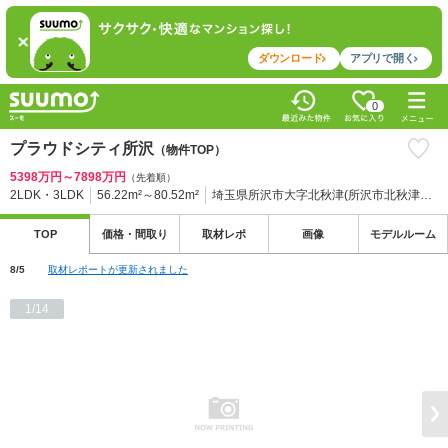
ダウンロード
アプリで開く
0
プラウドシティ所沢
（物件TOP）
5398万円～7898万円
（先着順）
2LDK・3LDK
56.22m²～80.52m²
埼玉県所沢市大字北秋津(所沢市北秋津・上安松土地区画整理事業の一部 23街区)（仮換地番号）、埼玉県所沢市北秋津575番の一部外(底地地番)
TOP
価格・
間取り
取材
レポ
画像
モデル
ルーム
8/5
取材レポートが更新されました
1/14