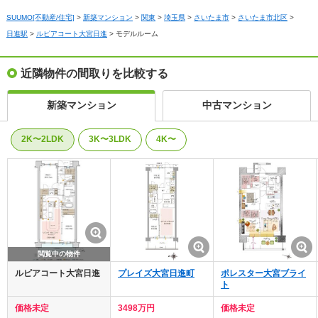
SUUMO[不動産/住宅]
>
新築マンション
>
関東
>
埼玉県
>
さいたま市
>
さいたま市北区
>
日進駅
>
ルピアコート大宮日進
>
モデルルーム
近隣物件の間取りを比較する
新築マンション
中古マンション
2K〜2LDK
3K〜3LDK
4K〜
閲覧中の物件
ルピアコート大宮日進
プレイズ大宮日進町
ポレスター大宮ブライ
ト
価格未定
3498万円
価格未定