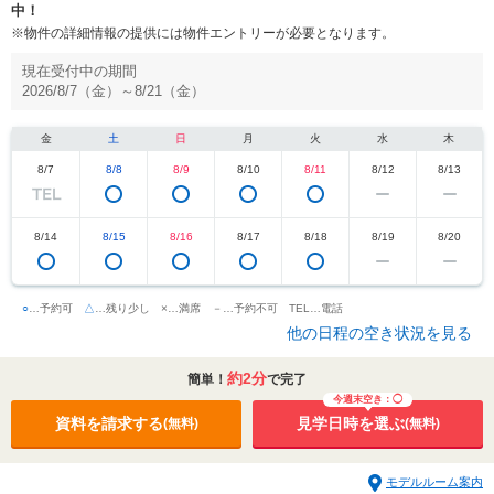
中！
※物件の詳細情報の提供には物件エントリーが必要となります。
現在受付中の期間
2026/8/7（金）～8/21（金）
金
土
日
月
火
水
木
8/7
8/8
8/9
8/10
8/11
8/12
8/13
8/14
8/15
8/16
8/17
8/18
8/19
8/20
○
…予約可
△
…残り少し
×…満席
－…予約不可
TEL…電話
他の日程の空き状況を見る
約2分
簡単！
で完了
今週末空き：◯
資料を請求する
見学日時を選ぶ
(無料)
(無料)
モデルルーム案内