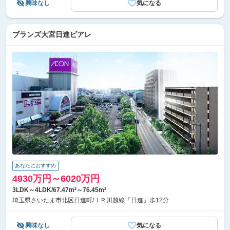
興味なし
気になる
ブランズ大宮日進ビアレ
あなたにおすすめ
4930万円～6020万円
3LDK～4LDK/67.47m²～76.45m²
埼玉県さいたま市北区日進町/ＪＲ川越線「日進」歩12分
興味なし
気になる