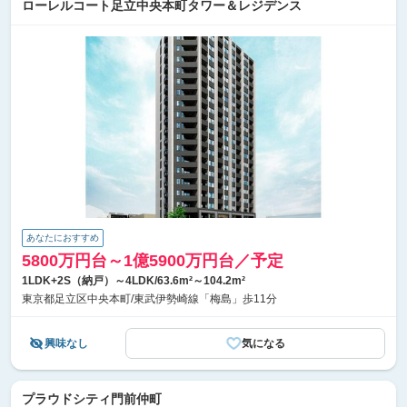
ローレルコート足立中央本町タワー＆レジデンス
あなたにおすすめ
5800万円台～1億5900万円台／予定
1LDK+2S（納戸）～4LDK/63.6m²～104.2m²
東京都足立区中央本町/東武伊勢崎線「梅島」歩11分
興味なし
気になる
プラウドシティ門前仲町