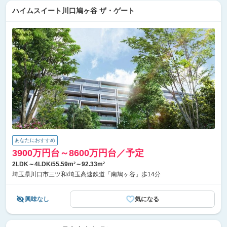
ハイムスイート川口鳩ヶ谷 ザ・ゲート
あなたにおすすめ
3900万円台～8600万円台／予定
2LDK～4LDK/55.59m²～92.33m²
埼玉県川口市三ツ和/埼玉高速鉄道「南鳩ヶ谷」歩14分
興味なし
気になる