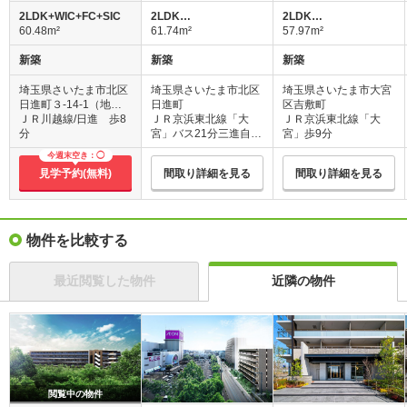
2LDK+WIC+FC+SIC
2LDK…
2LDK…
60.48m²
61.74m²
57.97m²
新築
新築
新築
埼玉県さいたま市北区
埼玉県さいたま市北区
埼玉県さいたま市大宮
日進町３-14-1（地
日進町
区吉敷町
番）
ＪＲ川越線/日進 歩8
ＪＲ京浜東北線「大
ＪＲ京浜東北線「大
分
宮」バス21分三進自動
宮」歩9分
車停歩2分
今週末空き：◯
見学予約(無料)
間取り詳細を見る
間取り詳細を見る
物件を比較する
最近閲覧した物件
近隣の物件
閲覧中の物件