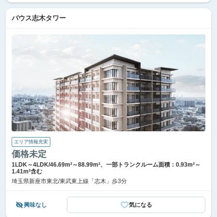
バウス志木タワー
エリア情報充実
価格未定
1LDK～4LDK/46.69m²～88.99m²、一部トランクルーム面積：0.93m²～
1.41m²含む
埼玉県新座市東北/東武東上線「志木」歩3分
興味なし
気になる