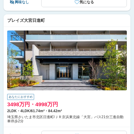
興味なし
気になる
プレイズ大宮日進町
あなたにおすすめ
3498万円・4998万円
2LDK・4LDK/61.74m²・84.42m²
埼玉県さいたま市北区日進町/ＪＲ京浜東北線「大宮」バス21分三進自動
車停歩2分