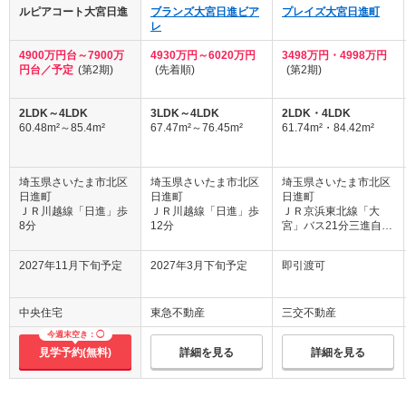
ルピアコート大宮日進
ブランズ大宮日進ビア
プレイズ大宮日進町
レ
4900万円台～7900万
4930万円～6020万円
3498万円・4998万円
円台／予定
(第2期)
(先着順)
(第2期)
2LDK～4LDK
3LDK～4LDK
2LDK・4LDK
60.48m²～85.4m²
67.47m²～76.45m²
61.74m²・84.42m²
埼玉県さいたま市北区
埼玉県さいたま市北区
埼玉県さいたま市北区
日進町
日進町
日進町
ＪＲ川越線「日進」歩
ＪＲ川越線「日進」歩
ＪＲ京浜東北線「大
8分
12分
宮」バス21分三進自動
車停歩2分
2027年11月下旬予定
2027年3月下旬予定
即引渡可
中央住宅
東急不動産
三交不動産
今週末空き：◯
見学予約(無料)
詳細を見る
詳細を見る