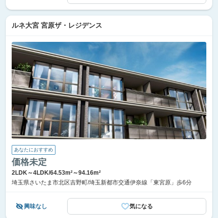
ルネ大宮 宮原ザ・レジデンス
あなたにおすすめ
価格未定
2LDK～4LDK/64.53m²～94.16m²
埼玉県さいたま市北区吉野町/埼玉新都市交通伊奈線「東宮原」歩6分
興味なし
気になる