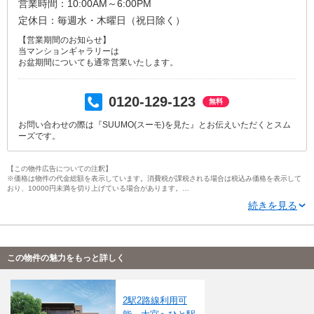
営業時間：10:00AM～6:00PM
定休日：毎週水・木曜日（祝日除く）
【営業期間のお知らせ】
当マンションギャラリーは
お盆期間についても通常営業いたします。
0120-129-123
無料
お問い合わせの際は『SUUMO(スーモ)を見た』とお伝えいただくとスム
ーズです。
【この物件広告についての注釈】
※価格は物件の代金総額を表示しています。消費税が課税される場合は税込み価格を表示して
おり、10000円未満を切り上げている場合があります。
※住戸別の価格（帯）表記については、そのタイプに含まれるすべての住戸の情報を掲載して
続きを見る
いない場合があります。住戸タイプと各住戸の価格帯表記について、単位（1000万円・100万
円・10万円）が異なる場合があります。
※「モデルルーム」とは、間取りや仕様・設備などを知ることができる施設全般を指し、それ
らの一部のみ展示している「サンプルルーム」や「ギャラリー」、「インフォメーションセン
ター」なども含みます。
※完成予想図はいずれも外構、植栽、外観等実際のものとは多少異なることがあります。
この物件の魅力をもっと詳しく
※ＣＧ合成の画像の場合、実際とは多少異なる場合があります。
※写真に写っている、またはパース（絵）や間取り図に描かれている家具や車などは、特にコ
メントがない場合、販売価格に含まれません。
※完成後１年以上を経過した未入居物件が掲載される場合があります。ご了承ください。
2駅2路線利用可
※掲載の省エネ性能ラベル内の物件・住棟・号室名称については最新のものに変更されている