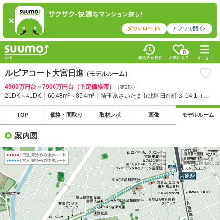
ダウンロード
アプリで開く
0
ルピアコート大宮日進
（モデルルーム）
4900万円台～7900万円台（予定価格帯）
（第2期）
2LDK～4LDK
60.48m²～85.4m²
埼玉県さいたま市北区日進町３-14-1（地番）
TOP
価格・
間取り
取材
レポ
画像
モデル
ルーム
案内図