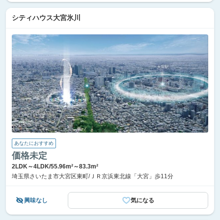
シティハウス大宮氷川
あなたにおすすめ
価格未定
2LDK～4LDK/55.96m²～83.3m²
埼玉県さいたま市大宮区東町/ＪＲ京浜東北線「大宮」歩11分
興味なし
気になる