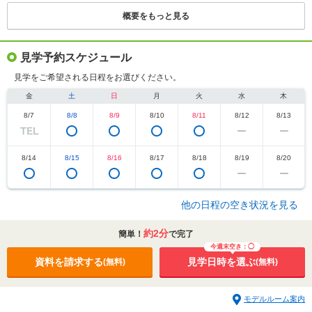
概要をもっと見る
見学予約スケジュール
見学をご希望される日程をお選びください。
金
土
日
月
火
水
木
8/7
8/8
8/9
8/10
8/11
8/12
8/13
8/14
8/15
8/16
8/17
8/18
8/19
8/20
他の日程の空き状況を見る
約2分
簡単！
で完了
今週末空き：◯
資料を請求する
見学日時を選ぶ
(無料)
(無料)
モデルルーム案内