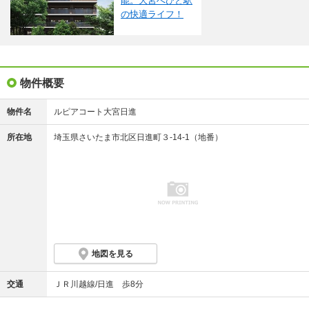
能。大宮へひと駅
場合があります。
※概要のエネルギー消費性能、断熱性能、目安光熱費については、表示している省エネ性能ラ
の快適ライフ！
ベルによってデータの内容が異なります。販売戸数が複数の住棟ラベル、または住戸ラベルの
場合は、原則建築確認が下りている物件全体の最小～最大を、販売戸数1戸の住戸ラベルの場合
はその住戸のデータを表示しています。
※地図上に表示される物件の位置は付近住所に所在することを表すものであり、実際の物件所
在地とは異なる場合がございます。
※地図の更新タイミングの関係で、物件情報が実際のものとは異なる場合や最新情報に更新さ
れていない場合がございます。
物件概要
物件名
ルピアコート大宮日進
所在地
埼玉県さいたま市北区日進町３-14-1（地番）
地図を見る
交通
ＪＲ川越線/日進 歩8分