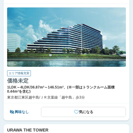
エリア情報充実
価格未定
1LDK～4LDK/36.87m²～146.51m²、(※一部はトランクルーム面積
0.44m²を含む)
東京都江東区越中島/ＪＲ京葉線「越中島」歩3分
興味なし
気になる
URAWA THE TOWER