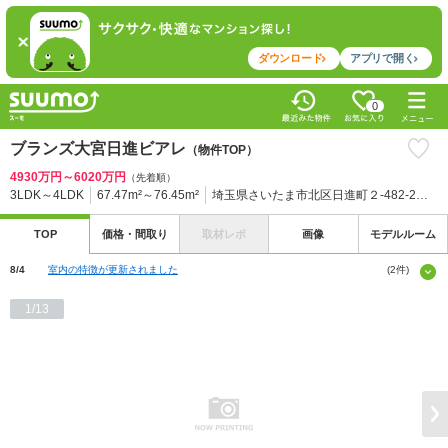
ダウンロード
アプリで開く
0
ブランズ大宮日進ビアレ
（物件TOP）
4930万円～6020万円
（先着順）
3LDK～4LDK
67.47m²～76.45m²
埼玉県さいたま市北区日進町２-482-2（地番）
TOP
価格・
間取り
取材レポ
画像
モデル
ルーム
8/4
室内の特徴が更新されました
(2件)
8/4
部屋情報が追加されました
1/13