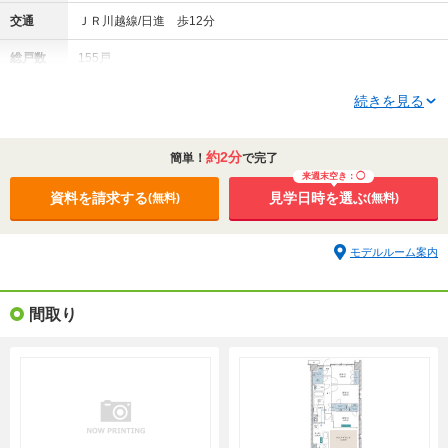
交通
ＪＲ川越線/日進 歩12分
総戸数
155戸
価格
4930万円～6020万円
続きを見る
資料請求して詳しく知る(無料)
約2分
簡単！
で完了
物件情報更新メールを受け取る
来週末空き：◯
ローンシミュレーション
資料を請求する
見学日時を選ぶ
(無料)
(無料)
間取り
3LDK～4LDK
モデルルーム案内
間取り（3点）を見る
専有面積
67.47m²～76.45m²
間取り
引渡可能
2027年3月下旬予定
時期
資料請求して最新の販売状況を知る(無料)
会社
東急不動産株式会社
他2社
全て(3件)の会社を詳しく見る