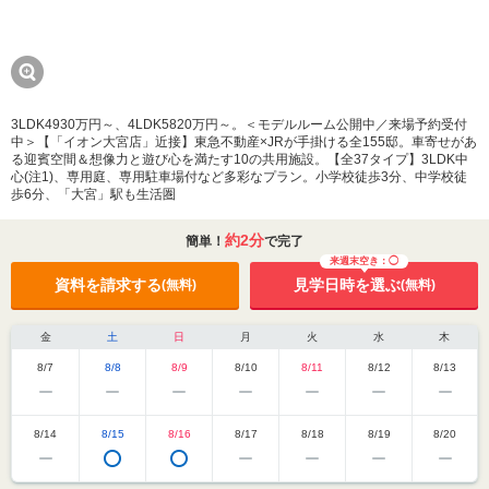
3LDK4930万円～、4LDK5820万円～。＜モデルルーム公開中／来場予約受付
中＞【「イオン大宮店」近接】東急不動産×JRが手掛ける全155邸。車寄せがあ
る迎賓空間＆想像力と遊び心を満たす10の共用施設。【全37タイプ】3LDK中
心(注1)、専用庭、専用駐車場付など多彩なプラン。小学校徒歩3分、中学校徒
歩6分、「大宮」駅も生活圏
約2分
簡単！
で完了
来週末空き：◯
資料を請求する
見学日時を選ぶ
(無料)
(無料)
金
土
日
月
火
水
木
8/7
8/8
8/9
8/10
8/11
8/12
8/13
8/14
8/15
8/16
8/17
8/18
8/19
8/20