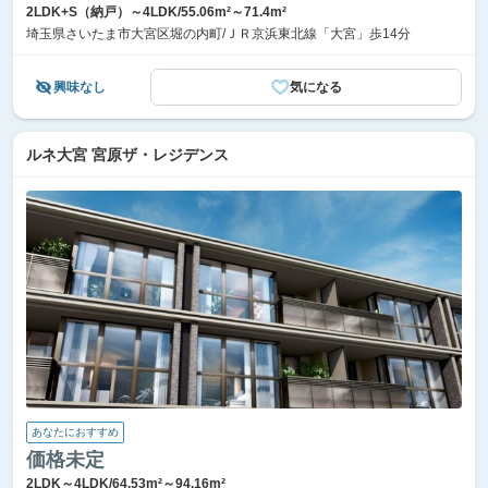
2LDK+S（納戸）～4LDK/55.06m²～71.4m²
埼玉県さいたま市大宮区堀の内町/ＪＲ京浜東北線「大宮」歩14分
興味なし
気になる
ルネ大宮 宮原ザ・レジデンス
あなたにおすすめ
価格未定
2LDK～4LDK/64.53m²～94.16m²