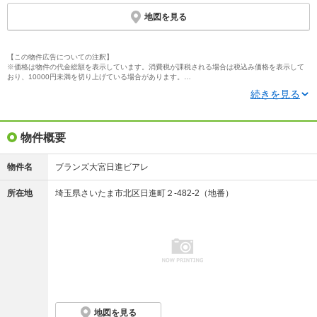
地図を見る
【この物件広告についての注釈】
※価格は物件の代金総額を表示しています。消費税が課税される場合は税込み価格を表示して
おり、10000円未満を切り上げている場合があります。
※住戸別の価格（帯）表記については、そのタイプに含まれるすべての住戸の情報を掲載して
続きを見る
いない場合があります。住戸タイプと各住戸の価格帯表記について、単位（1000万円・100万
円・10万円）が異なる場合があります。
※「モデルルーム」とは、間取りや仕様・設備などを知ることができる施設全般を指し、それ
らの一部のみ展示している「サンプルルーム」や「ギャラリー」、「インフォメーションセン
物件概要
ター」なども含みます。
※完成予想図はいずれも外構、植栽、外観等実際のものとは多少異なることがあります。
※ＣＧ合成の画像の場合、実際とは多少異なる場合があります。
※写真に写っている、またはパース（絵）や間取り図に描かれている家具や車などは、特にコ
物件名
ブランズ大宮日進ビアレ
メントがない場合、販売価格に含まれません。
※完成後１年以上を経過した未入居物件が掲載される場合があります。ご了承ください。
所在地
埼玉県さいたま市北区日進町２-482-2（地番）
※掲載の省エネ性能ラベル内の物件・住棟・号室名称については最新のものに変更されている
場合があります。
※概要のエネルギー消費性能、断熱性能、目安光熱費については、表示している省エネ性能ラ
ベルによってデータの内容が異なります。販売戸数が複数の住棟ラベル、または住戸ラベルの
場合は、原則建築確認が下りている物件全体の最小～最大を、販売戸数1戸の住戸ラベルの場合
はその住戸のデータを表示しています。
※地図上に表示される物件の位置は付近住所に所在することを表すものであり、実際の物件所
在地とは異なる場合がございます。
※地図の更新タイミングの関係で、物件情報が実際のものとは異なる場合や最新情報に更新さ
れていない場合がございます。
※1.掲載の外観完成予想CGは計画段階の図面を基に描き起こしたもので、実際とは多少異なり
ます。また、変更となる場合がございます。雨樋、給気口、スリーブ等、一部再現されていな
地図を見る
い設備機器がございます。また、タイル・石貼等の大きさは実際とは多少異なります。植栽は