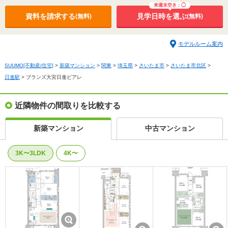
いものがございます。
来週末空き：◯
資料を請求する
見学日時を選ぶ
(無料)
(無料)
モデルルーム案内
SUUMO[不動産/住宅]
>
新築マンション
>
関東
>
埼玉県
>
さいたま市
>
さいたま市北区
>
日進駅
>
ブランズ大宮日進ビアレ
近隣物件の間取りを比較する
新築マンション
中古マンション
3K〜3LDK
4K〜