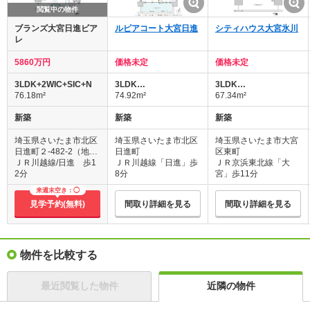
閲覧中の物件
ブランズ大宮日進ビア
ルピアコート大宮日進
シティハウス大宮氷川
レ
5860万円
価格未定
価格未定
3LDK+2WIC+SIC+N
3LDK…
3LDK…
76.18m²
74.92m²
67.34m²
新築
新築
新築
埼玉県さいたま市北区
埼玉県さいたま市北区
埼玉県さいたま市大宮
日進町２-482-2（地
日進町
区東町
番）
ＪＲ川越線/日進 歩1
ＪＲ川越線「日進」歩
ＪＲ京浜東北線「大
2分
8分
宮」歩11分
来週末空き：◯
見学予約(無料)
間取り詳細を見る
間取り詳細を見る
物件を比較する
最近閲覧した物件
近隣の物件