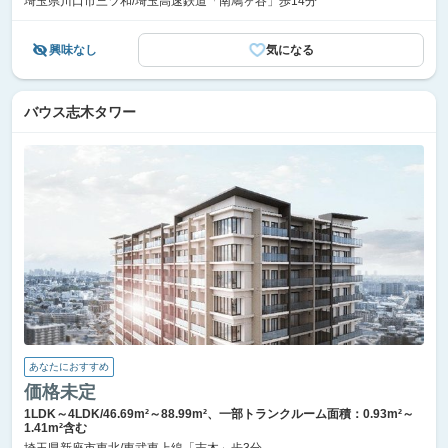
埼玉県川口市三ツ和/埼玉高速鉄道「南鳩ヶ谷」歩14分
興味なし
気になる
バウス志木タワー
あなたにおすすめ
価格未定
1LDK～4LDK/46.69m²～88.99m²、一部トランクルーム面積：0.93m²～
1.41m²含む