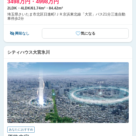
3498万円・4998万円
2LDK・4LDK/61.74m²・84.42m²
埼玉県さいたま市北区日進町/ＪＲ京浜東北線「大宮」バス21分三進自動
車停歩2分
興味なし
気になる
シティハウス大宮氷川
あなたにおすすめ