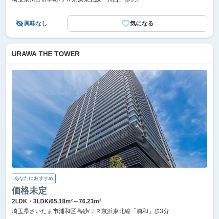
興味なし
気になる
URAWA THE TOWER
あなたにおすすめ
価格未定
2LDK・3LDK/65.18m²～76.23m²
埼玉県さいたま市浦和区高砂/ＪＲ京浜東北線「浦和」歩3分