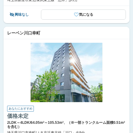
埼玉県新座市東北/東武東上線「志木」歩3分
興味なし
気になる
レーベン川口幸町
あなたにおすすめ
価格未定
2LDK～4LDK/64.05m²～105.53m²、（※一部トランクルーム面積0.51m²
を含む）
埼玉県川口市幸町/ＪＲ京浜東北線「川口」歩9分