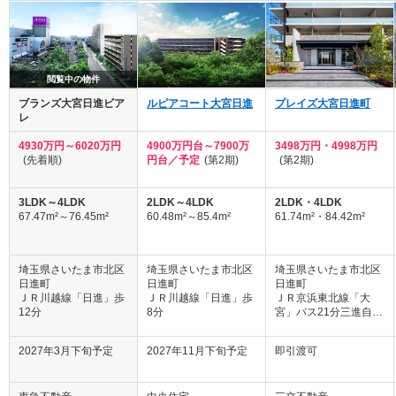
閲覧中の物件
ブランズ大宮日進ビア
ルピアコート大宮日進
プレイズ大宮日進町
レ
4930万円～6020万円
4900万円台～7900万
3498万円・4998万円
(先着順)
円台／予定
(第2期)
(第2期)
3LDK～4LDK
2LDK～4LDK
2LDK・4LDK
67.47m²～76.45m²
60.48m²～85.4m²
61.74m²・84.42m²
埼玉県さいたま市北区
埼玉県さいたま市北区
埼玉県さいたま市北区
日進町
日進町
日進町
ＪＲ川越線「日進」歩
ＪＲ川越線「日進」歩
ＪＲ京浜東北線「大
12分
8分
宮」バス21分三進自動
車停歩2分
2027年3月下旬予定
2027年11月下旬予定
即引渡可