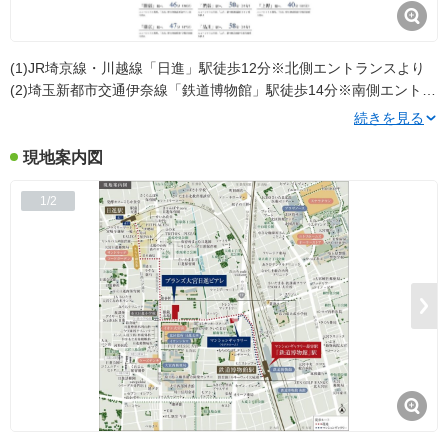
(1)JR埼京線・川越線「日進」駅徒歩12分※北側エントランスより
(2)埼玉新都市交通伊奈線「鉄道博物館」駅徒歩14分※南側エントラ
ンスより
(3)JR埼京線・湘南新宿ライン・高崎線・宇都宮線・川越
続きを見る
線・京浜東北線・東北新幹線・秋田新幹線・山形新幹線・上越新幹
線・北陸新幹線、東武野田線「大宮」駅バス約25分、「日進公園」
現地案内図
バス停徒歩9分※南側エントランスより
1/2