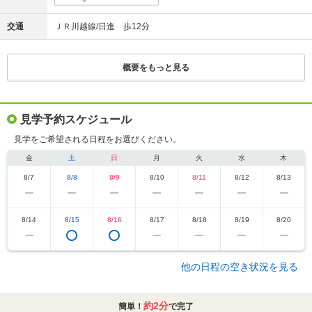
計画段階のものであり、変更となる場合がございます。また、入居時を想定して描かれたもの
ではございません。葉の色合いや枝ぶり、樹形は想定であり、竣工時には完成予想CG程度には
交通
ＪＲ川越線/日進 歩12分
成長しておりません。周辺の建物、電柱、電線、標識等はライン等で表現しております。周辺
環境は将来にわたり保証されるものではございません。
※2.雨樋、給気口、スリーブ等、一部再現されていない設備機器がございます。また、タイ
ル・石貼等の大きさは実際とは多少異なります。植栽は計画段階のものであり、変更となる場
合がございます。また、入居時を想定して描かれたものではございません。葉の色合いや枝ぶ
概要をもっと見る
り、樹形は想定であり、竣工時には完成予想CG程度には成長しておりません。
※3.周辺環境は将来にわたり保証されるものではございません。光のラインは交通図を概念的
に示したもので実際とは多少異なります。
※4.給気口・スリープ等、一部再現されていない設備機器がございます。また、タイル・石貼
等の大きさは実際とは多少異なります。共用部の家具・備品等の形状・色等は今後変更となる
見学予約スケジュール
場合がございます。
※5.JR埼京線・川越線「日進」駅より/「新宿」駅:JR埼京線・川越線通勤快速(日中時は快速)利
見学をご希望される日程をお選びください。
用直通、「池袋」駅:JR埼京線・川越線通勤快速(日中時は快速)利用直通。
※6.掲載の間取り図は計画段階のもので、今後変更になる場合がございます。
金
土
日
月
火
水
木
※7.バス停「日進公園」(南側エントランス:徒歩9分)、そごう大宮店(自転車13分/約2920m)、大
宮タカシマヤ(自転車15分/約3200m)、稲荷第2公園(南側エントランス:徒歩7分/約530m)、大宮
8/7
8/8
8/9
8/10
8/11
8/12
8/13
公園(自転車10分/約2440m)
※掲載の距離は現地から計測したものです。また、徒歩分数は80mを1分で算出し、端数を切り
上げたものです。
※自転車の所要時間は自転車置き場の出入り口より実測（2回）した平均値を表示しています。
8/14
8/15
8/16
8/17
8/18
8/19
8/20
時間帯、信号待ち等の時間により、所要時間が変わる場合があります。
【画像についての注釈】
注1：総戸数155戸中、133戸が3LDK
注2：モデルルーム(Nタイプ)(※有償オプション・個別設計変更(有償)を含む。無償セレクト・有
償オプションには申込期限があります。また、有償オプションはタイプ、階数によって設置で
他の日程の空き状況を見る
きないものがあります。)
【モデルルーム見どころについての注釈】
※掲載の室内写真はモデルルーム（Nタイプ）を撮影(2025年8月)したものです。また、有償オ
プション他、家具・備品等は販売価額に含まれておりません。無償セレクト・有償オプション
約2分
簡単！
で完了
には申込期限があります。また、有償オプションはお部屋のタイプ、階数によって設置できな