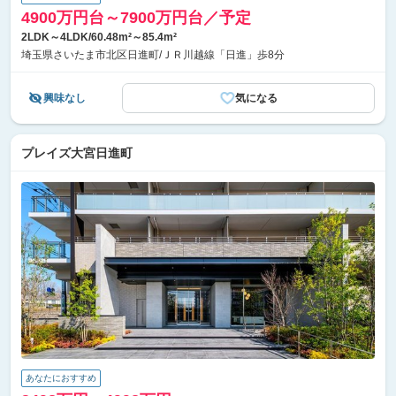
4900万円台～7900万円台／予定
2LDK～4LDK/60.48m²～85.4m²
埼玉県さいたま市北区日進町/ＪＲ川越線「日進」歩8分
興味なし
気になる
プレイズ大宮日進町
あなたにおすすめ