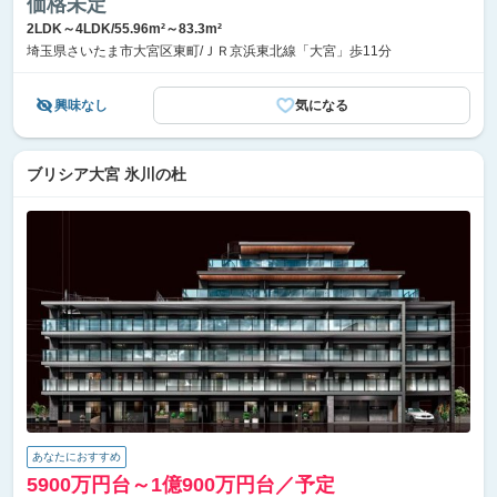
価格未定
2LDK～4LDK/55.96m²～83.3m²
埼玉県さいたま市大宮区東町/ＪＲ京浜東北線「大宮」歩11分
興味なし
気になる
ブリシア大宮 氷川の杜
あなたにおすすめ
5900万円台～1億900万円台／予定