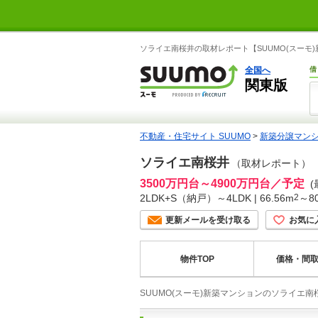
ソライエ南桜井の取材レポート【SUUMO(スー
全国へ
借
関東版
不動産・住宅サイト SUUMO
>
新築分譲マン
ソライエ南桜井
（取材レポート）
3500万円台～4900万円台／予定
(
2LDK+S（納戸）～4LDK | 66.56m
2
～80
更新メールを受け取る
お気に
物件TOP
価格・間
SUUMO(スーモ)新築マンションのソライエ