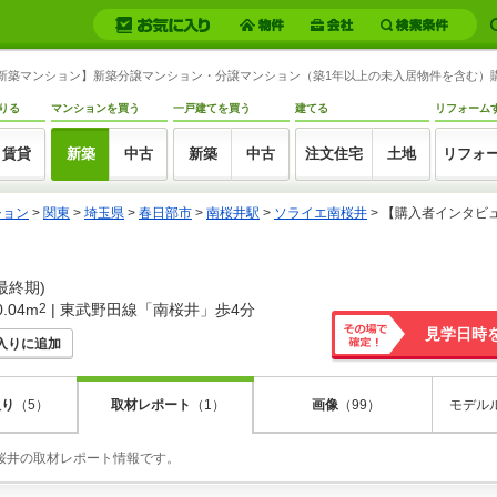
モ)新築マンション】新築分譲マンション・分譲マンション（築1年以上の未入居物件を含む
りる
マンションを買う
一戸建てを買う
建てる
リフォーム
賃貸
新築
中古
新築
中古
注文住宅
土地
リフォ
ション
>
関東
>
埼玉県
>
春日部市
>
南桜井駅
>
ソライエ南桜井
>
【購入者インタビ
最終期)
.04m
2
| 東武野田線「南桜井」歩4分
見学日時
入りに追加
その場で確
定！
取り
（5）
画像
（99）
モデル
取材レポート
（1）
南桜井の取材レポート情報です。