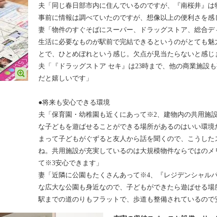
夫「同じ春日部市内に住んでいるのですが、『南桜井』は
事前に情報は調べていたのですが、想像以上の便利さを感
妻「物件のすぐそばにスーパー、ドラッグストア、総合デ
生活に必要なものが駅前で完結できるというのがとても魅
とで、ひとめぼれという感じ。欠点が見当たらないと感じ
夫「『ドラッグストア セキ』は23時まで、他の商業施設
だと嬉しいです」
●将来も安心できる環境
夫「保育園・幼稚園も近くにあって※2、建物内の共用施
な子どもを遊ばせることができる場所があるのはいい環境
まって子どもがぐずると友人から話を聞くので、こうした
ね。共用施設が充実しているのは大規模物件ならではのメ
て※3安心できます」
妻「近隣に公園もたくさんあって※4、『レジデンシャルパーク
な広大な公園も身近なので、子どもができたら遊ばせる場
駅までの道のりもフラットで、歩道も整備されているので