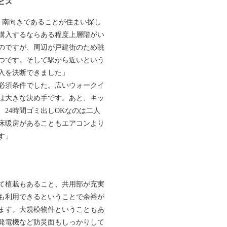
ビス
、南向きであることが住まい探し
購入するならある程度上層階がい
のですが、周辺が戸建街のため眺
つです。そして駅から近いという
入を決断できました」
必須条件でした。広いウォークイ
は大きな決め手です。あと、キッ
24時間ゴミ出しOKなのは二人
床暖房があることもエアコンより
す」
て植栽もあること、共用部が充実
も利用できるということで余裕が
ます。大規模物件ということもあ
発電機など防災面もしっかりして