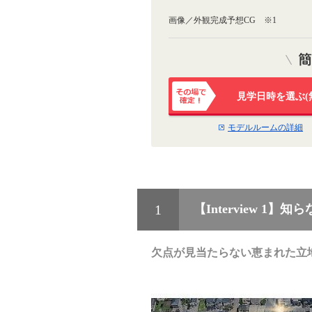
画像／外観完成予想CG ※1
見学日時を選ぶ(
その場で確
定！
モデルルームの詳細
1
【Interview 
欠点が見当たらない恵まれた立