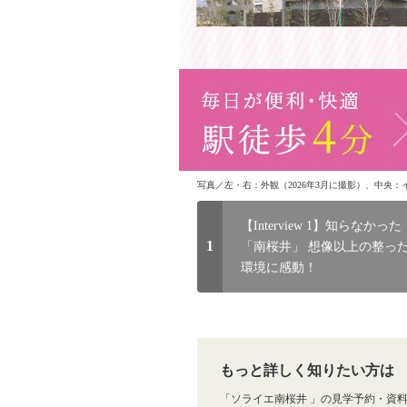
写真／左・右：外観（2026年3月に撮影）、中央：
【Interview 1】知らなかった
1
「南桜井」 想像以上の整っ
環境に感動！
もっと詳しく知りたい方は
「ソライエ南桜井 」の見学予約・資