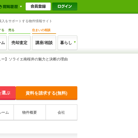
）購入をサポートする物件情報サイト
する
売る
住まいの相談
ーム
売却査定
講座/相談
暮らし
ュー】ソライエ南桜井の魅力と決断の理由
を選ぶ
資料を請求する(無料)
ルーム
物件概要
会社