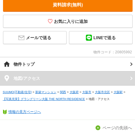
資料請求(無料)
お気に入りに追加
メールで送る
LINEで送る
物件コード：20805992
物件トップ
地図/アクセス
SUUMO[不動産/住宅]
>
新築マンション
>
関西
>
大阪府
>
大阪市
>
大阪市北区
>
大阪駅
>
【写真充実】グラングリーン大阪 THE NORTH RESIDENCE
>
地図・アクセス
情報の見方ページへ
ページの先頭へ