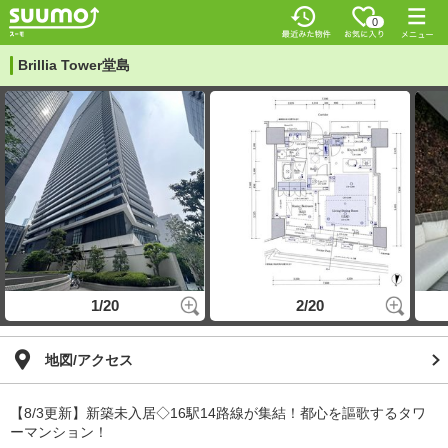
0
Brillia Tower堂島
1/20
2/20
地図/アクセス
【8/3更新】新築未入居◇16駅14路線が集結！都心を謳歌するタワ
ーマンション！