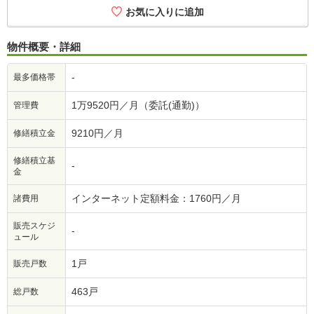
お気に入りに追加
物件概要・詳細
-
最多価格帯
1万9520円／月（委託(通勤)）
管理費
9210円／月
修繕積立金
修繕積立基
-
金
インターネット定額料金：1760円／月
諸費用
販売スケジ
-
ュール
1戸
販売戸数
463戸
総戸数