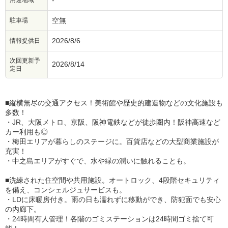
-
用途地域
空無
駐車場
2026/8/6
情報提供日
次回更新予
2026/8/14
定日
■縦横無尽の交通アクセス！美術館や歴史的建造物などの文化施設も
多数！
・JR、大阪メトロ、京阪、阪神電鉄などが徒歩圏内！阪神高速など
カー利用も◎
・梅田エリアが暮らしのステージに。百貨店などの大型商業施設が
充実！
・中之島エリアがすぐで、水や緑の潤いに触れることも。
■洗練された住空間や共用施設。オートロック、4段階セキュリティ
を備え、コンシェルジュサービスも。
・LDに床暖房付き。雨の日も濡れずに移動ができ、防犯面でも安心
の内廊下。
・24時間有人管理！各階のゴミステーションは24時間ゴミ捨て可