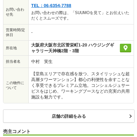
TEL：06-6354-7788
お問い合わ
お問い合わせの際は、「SUUMOを見て」とお伝えいた
せ先
だくとスムーズです。
営業時間/定
-
休日
大阪府大阪市北区菅栄町1-20 ハウジングギ
所在地
ャラリー天神橋2階・3階
中村 実生
担当者名
【堂島エリアで存在感を放つ、スタイリッシュな超
高層タワーマンション】都心の利便性を余すことな
この物件に
く享受できるプレミアム立地。コンシェルジュサー
ついて
ビスをはじめ、ワーキングブースなどの充実の共用
施設も魅力です。
店舗の詳細をみる
売主コメント