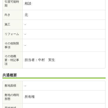
引渡可能時
相談
期
北
向き
-
施工
-
リフォーム
その他制限
-
事項
その他概
担当者：中村 実生
要・特記事
項
共通概要
-
敷地面積
敷地の権利
所有権
形態