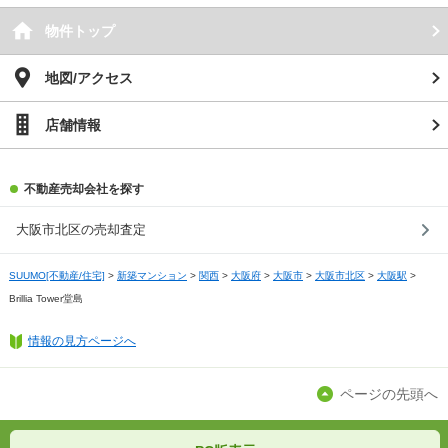
※敷地権利が定期借地権のものは価格に権利金を含みます。
※建築条件付き土地価格には、建物価格は含まれません。
物件トップ
※物件情報は、原則として情報提供日の２日前に最終確認した情報です。
※完成予想図はいずれも外構、植栽、外観等実際のものとは多少異なることがあります。
※モデルルーム・モデルハウス・展示場・ショールームの画像の場合、今回販売の物件と異な
る場合があります。
地図/アクセス
※ＣＧ合成の画像の場合、実際とは多少異なる場合があります。
※物件特徴：販売戸数が複数の物件は、全ての住戸に該当しない項目もあります。
※完成後１年以上を経過した未入居物件が掲載される場合があります。ご了承ください。
店舗情報
※新着：物件情報が「SUUMO」に掲載された日から１週間表示されます。
※価格更新：物件価格が変更された日から１週間表示されます。
※販売予定物件はすべて、販売開始するまで契約または予約の申込みはできません。
※購入の前には物件内容や契約条件についてご自身で十分な確認をしていただくようにお願い
いたします。
不動産売却会社を探す
※建築条件土地の情報内に掲載されている、建物プラン例は、土地購入者の設計プランの参考
の一例であって、プランの採用可否は任意です。
※土地（建築条件なし）で「建物プラン例」が表記してある時、そのプラン例は特定の建築請
大阪市北区の売却査定
負会社によるもので、当該建築請負会社以外で建てた場合、同様のものが同価格で建てられる
とは限りません。また建築請負会社を特定するものではありません。
※建築条件付き土地とは、その土地に建築する建物の建築請負契約が、一定期間内に成立する
SUUMO[不動産/住宅]
>
新築マンション
>
関西
>
大阪府
>
大阪市
>
大阪市北区
>
大阪駅
>
ことを条件として売買される土地のことをいいます。建築請負契約成立に向けて設計プランを
協議するため、土地購入者が自己の希望する建物の設計協議をするために必要な相当の期間の
Brillia Tower堂島
交渉期間が設定され、その期間内で希望を満たすプランが実現できたかどうかにより結論を出
します。なお、この期間は概ね3ヶ月程度とされています。納得のいくプランが出来ず、建築請
負契約が成立しない場合、土地売買契約は白紙に戻り、土地契約にかかった代金（土地代金、
情報の見方ページへ
手付金など）は名目のいかんに関わらず、全て返却されます。
※課税対象物件の「価格」や「費用等」は消費税込みの「総額表示」で統一しています。
※「本体価格」とは、課税対象物件においては「消費税を除いた建物価格」と「土地価格」の
ページの先頭へ
合計額を指します。
※課税対象物件は消費税込みの総額表示のため、不動産広告の販売価格には本体価格の金額は
表示されておりません。
※取引にかかる費用：物件の契約手続き、決済、引き渡し時にかかる費用を表示しています。