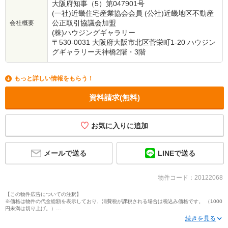
大阪府知事（5）第047901号
(一社)近畿住宅産業協会会員 (公社)近畿地区不動産
公正取引協議会加盟
会社概要
(株)ハウジングギャラリー
〒530-0031 大阪府大阪市北区菅栄町1-20 ハウジン
グギャラリー天神橋2階・3階
もっと詳しい情報をもらう！
資料請求(無料)
お気に入りに追加
メールで送る
LINEで送る
物件コード：20122068
【この物件広告についての注釈】
※価格は物件の代金総額を表示しており、消費税が課税される場合は税込み価格です。 （1000
円未満は切り上げ。）
※写真に写っている、またはパース（絵）や間取り図に描かれている家具や車などは、特にコ
メントがない場合、販売価格に含まれません。