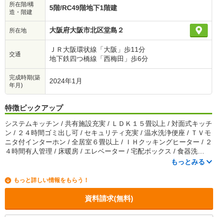
所在階/構
5階/RC49階地下1階建
造・階建
大阪府大阪市北区堂島２
所在地
ＪＲ大阪環状線「大阪」歩11分
交通
地下鉄四つ橋線「西梅田」歩6分
完成時期(築
2024年1月
年月)
特徴ピックアップ
システムキッチン / 共有施設充実 / ＬＤＫ１５畳以上 / 対面式キッチ
ン / ２４時間ゴミ出し可 / セキュリティ充実 / 温水洗浄便座 / ＴＶモ
ニタ付インターホン / 全居室６畳以上 / ＩＨクッキングヒーター / ２
４時間有人管理 / 床暖房 / エレベーター / 宅配ボックス / 食器洗…
もっとみる
もっと詳しい情報をもらう！
資料請求(無料)