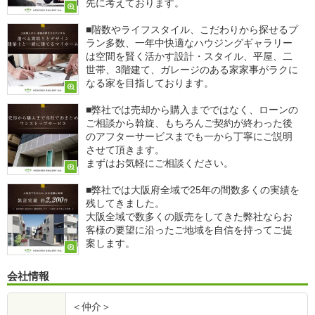
先に考えております。
■階数やライフスタイル、こだわりから探せるプ
ラン多数、一年中快適なハウジングギャラリー
は空間を賢く活かす設計・スタイル、平屋、二
世帯、3階建て、ガレージのある家家事がラクに
なる家を目指しております。
■弊社では売却から購入までではなく、ローンの
ご相談から斡旋、もちろんご契約が終わった後
のアフターサービスまでも一から丁寧にご説明
させて頂きます。
まずはお気軽にご相談ください。
■弊社では大阪府全域で25年の間数多くの実績を
残してきました。
大阪全域で数多くの販売をしてきた弊社ならお
客様の要望に沿ったご地域を自信を持ってご提
案します。
会社情報
＜仲介＞