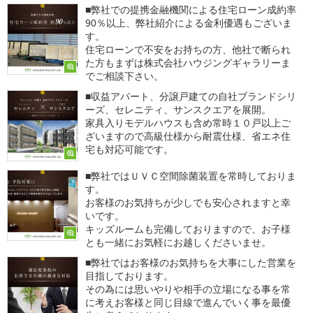
■弊社での提携金融機関による住宅ローン成約率
90％以上、弊社紹介による金利優遇もございま
す。
住宅ローンで不安をお持ちの方、他社で断られ
た方もまずは株式会社ハウジングギャラリーま
でご相談下さい。
■収益アパート、分譲戸建ての自社ブランドシリ
ーズ、セレニティ、サンスクエアを展開。
家具入りモデルハウスも含め常時１０戸以上ご
ざいますので高級仕様から耐震仕様、省エネ住
宅も対応可能です。
■弊社ではＵＶＣ空間除菌装置を常時しておりま
す。
お客様のお気持ちが少しでも安心されますと幸
いです。
キッズルームも完備しておりますので、お子様
とも一緒にお気軽にお越しくださいませ。
■弊社ではお客様のお気持ちを大事にした営業を
目指しております。
その為には思いやりや相手の立場になる事を常
に考えお客様と同じ目線で進んでいく事を最優