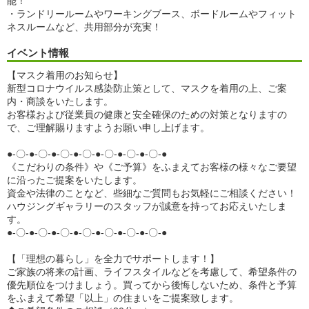
能！
・ランドリールームやワーキングブース、ボードルームやフィット
ネスルームなど、共用部分が充実！
イベント情報
【マスク着用のお知らせ】
新型コロナウイルス感染防止策として、マスクを着用の上、ご案
内・商談をいたします。
お客様および従業員の健康と安全確保のための対策となりますの
で、ご理解賜りますようお願い申し上げます。
●-〇-●-〇-●-〇-●-〇-●-〇-●-〇-●-〇-●
《こだわりの条件》や《ご予算》をふまえてお客様の様々なご要望
に沿ったご提案をいたします。
資金や法律のことなど、些細なご質問もお気軽にご相談ください！
ハウジングギャラリーのスタッフが誠意を持ってお応えいたしま
す。
●-〇-●-〇-●-〇-●-〇-●-〇-●-〇-●-〇-●
【「理想の暮らし」を全力でサポートします！】
ご家族の将来の計画、ライフスタイルなどを考慮して、希望条件の
優先順位をつけましょう。買ってから後悔しないため、条件と予算
をふまえて希望「以上」の住まいをご提案致します。