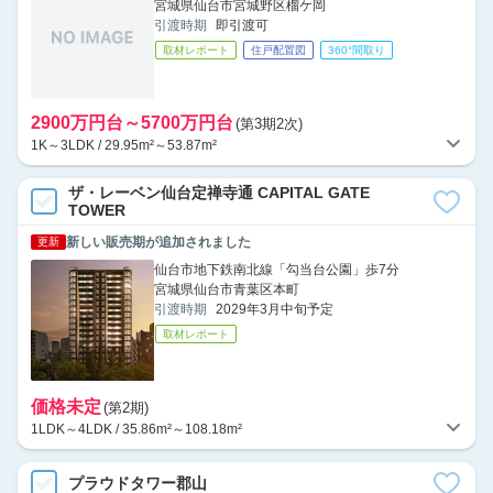
宮城県仙台市宮城野区榴ケ岡
引渡時期
即引渡可
取材レポート
住戸配置図
360°間取り
2900万円台～5700万円台
(第3期2次)
1K～3LDK / 29.95m²～53.87m²
ザ・レーベン仙台定禅寺通 CAPITAL GATE
TOWER
新しい販売期が追加されました
更新
仙台市地下鉄南北線「勾当台公園」歩7分
宮城県仙台市青葉区本町
引渡時期
2029年3月中旬予定
取材レポート
価格未定
(第2期)
1LDK～4LDK / 35.86m²～108.18m²
プラウドタワー郡山