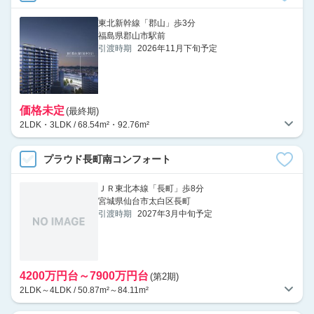
東北新幹線「郡山」歩3分
福島県郡山市駅前
引渡時期
2026年11月下旬予定
価格未定
(最終期)
2LDK・3LDK / 68.54m²・92.76m²
プラウド長町南コンフォート
ＪＲ東北本線「長町」歩8分
宮城県仙台市太白区長町
引渡時期
2027年3月中旬予定
4200万円台～7900万円台
(第2期)
2LDK～4LDK / 50.87m²～84.11m²