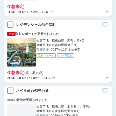
価格未定
1LDK～3LDK / 35.2m²～70.61m²
レジデンシャル仙台卸町
取材レポートが更新されました
更新
仙台市地下鉄東西線「卸町」歩9分
宮城県仙台市宮城野区宮千代
引渡時期
2027年11月上旬予定
取材レポート
360°間取り
価格未定
(第二期六次)
2LDK～4LDK / 57.09m²～84.33m²
ネベル仙台勾当台通
建物の特徴が更新されました
仙台市地下鉄南北線「北四番丁」歩6分
宮城県仙台市青葉区堤通雨宮町
引渡時期
2028年3月下旬予定