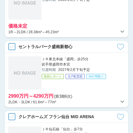
価格未定
1R～2LDK / 28.38m²～45.23m²
セントラルパーク盛南新都心
ＪＲ東北本線「盛岡」歩25分
岩手県盛岡市本宮
引渡時期
2027年2月下旬予定
取材レポート
住戸配置図
360°間取り
2990万円～4290万円
(第3期6次)
2LDK・3LDK / 61.6m²～77m²
クレアホームズ フラン仙台 MID ARENA
ＪＲ仙石線「仙台」歩7分