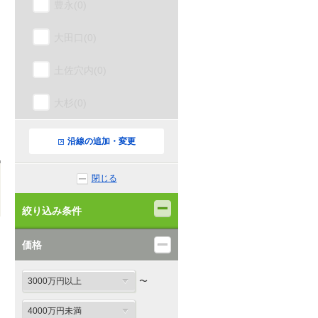
豊永(0)
大田口(0)
土佐穴内(0)
大杉(0)
土佐北川(0)
沿線の追加・変更
角茂谷(0)
閉じる
繁藤(0)
絞り込み条件
新改(0)
価格
土佐山田(0)
〜
山田西町(0)