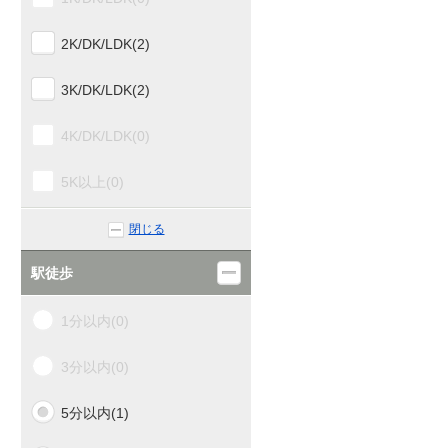
高知商業前(0)
2K/DK/LDK(2)
朝倉(0)
3K/DK/LDK(2)
枝川(0)
4K/DK/LDK(0)
伊野(0)
5K以上(0)
波川(0)
閉じる
小村神社前(0)
駅徒歩
日下(0)
1分以内(0)
岡花(0)
3分以内(0)
土佐加茂(0)
5分以内(1)
西佐川(0)