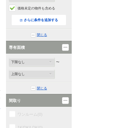
土佐長岡(0)
価格未定の物件も含める
後免(0)
さらに条件を追加する
土佐大津(0)
閉じる
布師田(0)
専有面積
土佐一宮(0)
〜
薊野(0)
高知(2)
閉じる
1
入明(0)
間取り
る
円行寺口(0)
ワンルーム(0)
旭(0)
1K/DK/LDK(0)