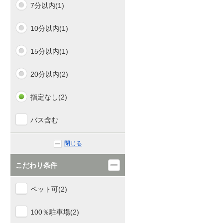
7分以内(1)
佐川(0)
10分以内(1)
襟野々(0)
15分以内(1)
斗賀野(0)
20分以内(2)
吾桑(0)
指定なし(2)
多ノ郷(0)
バス含む
大間(0)
閉じる
須崎(0)
こだわり条件
土佐新荘(0)
ペット可(2)
安和(0)
100％駐車場(2)