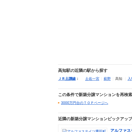
高知駅の近隣の駅から探す
ＪＲ土讃線
：
土佐一宮
|
薊野
|
高知
|
入
この条件で新築分譲マンションを再検
3000万円台のＴＯＰページへ
近隣の新築分譲マンションピックアッ
アルファス