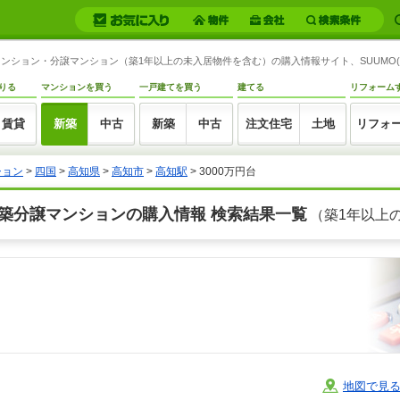
譲マンション・分譲マンション（築1年以上の未入居物件を含む）の購入情報サイト、SUUMO
りる
マンションを買う
一戸建てを買う
建てる
リフォーム
賃貸
新築
中古
新築
中古
注文住宅
土地
リフォ
ション
>
四国
>
高知県
>
高知市
>
高知駅
> 3000万円台
新築分譲マンションの購入情報 検索結果一覧
（築1年以上
地図で見