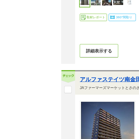
取材レポート
360°間取り
詳細表示する
アルファステイツ南金田