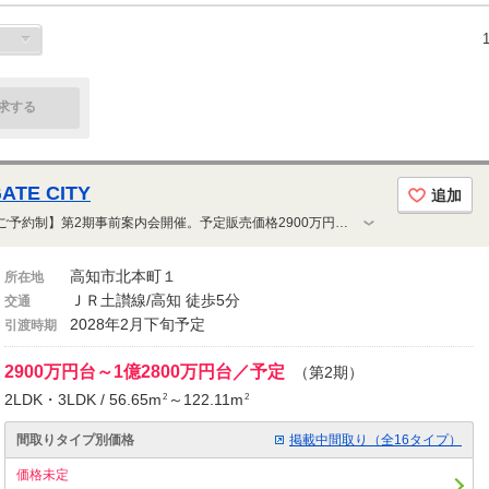
求する
TE CITY
追加
第1期完売！モデルルーム公開中【ご予約制】第2期事前案内会開催。予定販売価格2900万円台～。周辺に生活利便施設が揃う。地上15階建て・全149邸の大規模レジデンス。駐車場100％完備 ※車種等には制限があります。マルチルーム(カラオケ・シアター)・フィットネスルーム等の豊富な共用施設
高知市北本町１
所在地
ＪＲ土讃線/高知 徒歩5分
交通
2028年2月下旬予定
引渡時期
2900万円台～1億2800万円台／予定
（第2期）
2LDK・3LDK / 56.65m
～122.11m
2
2
間取りタイプ別価格
掲載中間取り（全16タイプ）
価格未定