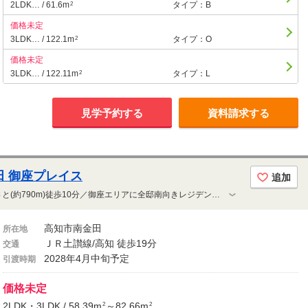
2LDK… / 61.6m
タイプ：B
2
価格未定
3LDK… / 122.1m
タイプ：O
2
価格未定
3LDK… / 122.11m
タイプ：L
2
見学予約する
資料請求する
 御座プレイス
追加
JAファーマーズマーケットとさのさと(約790m)徒歩10分／御座エリアに全邸南向きレジデンス誕生／敷地内平面駐車場118％確保(65邸に対して77台(縦列駐車区画を含む))／ガス衣類乾燥機「乾太くん」全戸標準装備
高知市南金田
所在地
ＪＲ土讃線/高知 徒歩19分
交通
2028年4月中旬予定
引渡時期
価格未定
2LDK・3LDK / 58.39m
～82.66m
2
2