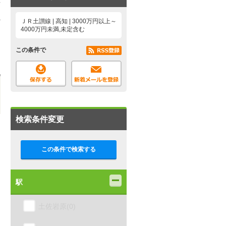
1
ＪＲ土讃線 | 高知 | 3000万円以上～
4000万円未満,未定含む
この条件で
検索条件変更
この条件で検索する
駅
土佐岩原(0)