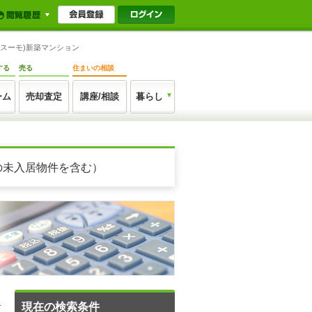
(スーモ)新築マンション
する
売る
住まいの相談
ーム
売却査定
講座/相談
暮らし
の未入居物件を含む）
る
現在の検索条件