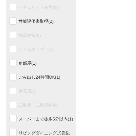
土佐久礼(0)
セキュリティ充実(0)
影野(0)
性能評価書取得(2)
六反地(0)
地震対策(0)
仁井田(0)
ディスポーザー(0)
窪川(0)
角部屋(1)
沿線の駅を全て表示する
ごみ出し24時間OK(1)
床暖房(0)
二重床・二重天井(0)
スーパーまで徒歩5分以内(1)
リビングダイニング15畳以