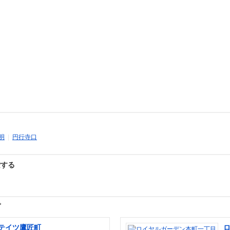
明
|
円行寺口
索する
プ
テイツ鷹匠町