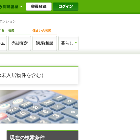
マンション
する
売る
住まいの相談
ーム
売却査定
講座/相談
暮らし
の未入居物件を含む）
る
現在の検索条件