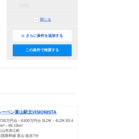
上(0)
閉じる
さらに条件を追加する
この条件で検索する
レーベン富山駅北VISIONISTA
3700万円台～6300万円台 3LDK・4LDK 65.4
5m
2
～96.19m
2
富山市赤江町
北陸新幹線 富山 徒歩7分