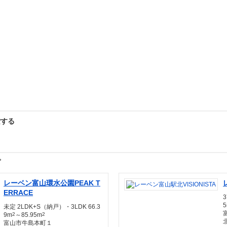
索する
プ
レーベン富山環水公園PEAK T
ERRACE
未定 2LDK+S（納戸）・3LDK 66.3
9m
2
～85.95m
2
富山市牛島本町１