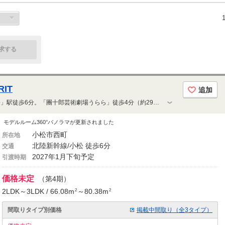
求する
IT
追加
北陸新幹線・IRいしかわ鉄道「小松」駅徒歩6分。「團十郎芸術劇場うらら」徒歩4分（約290m）など小松の伝統と日常利便が調和する立地。住まい全体の水を浄活水化する「たからの水」を採用し、暮らしの快適性と環境へのやさしさにも配慮。13階建て・全72邸の洗練レジデンス。
モデルルーム360°パノラマが更新されました
小松市西町
所在地
北陸新幹線/小松 徒歩6分
交通
2027年1月下旬予定
引渡時期
価格未定
（第4期）
2LDK～3LDK / 66.08m
～80.38m
2
2
間取りタイプ別価格
掲載中間取り（全3タイプ）