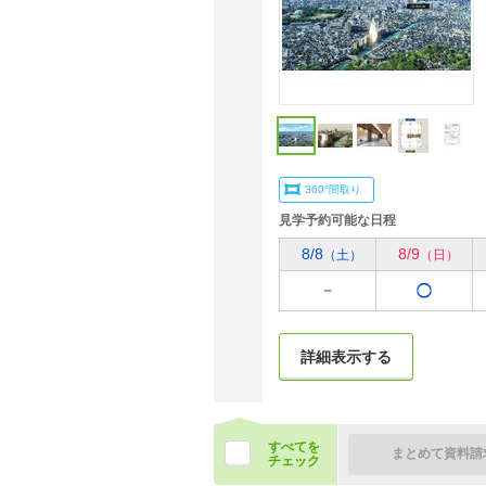
360°間取り
見学予約可能な日程
8/8
8/9
（土）
（日）
詳細表示する
すべてを
まとめて資料請
チェック