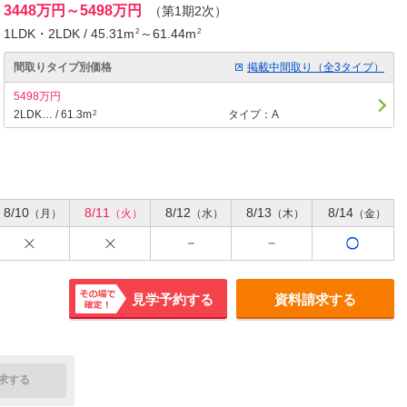
3448万円～5498万円
（第1期2次）
1LDK・2LDK / 45.31m
～61.44m
2
2
間取りタイプ別価格
掲載中間取り（全3タイプ）
5498万円
2LDK… / 61.3m
タイプ：A
2
8/10
8/11
8/12
8/13
8/14
（月）
（火）
（水）
（木）
（金）
見学予約する
資料請求する
その場で
確定！
求する