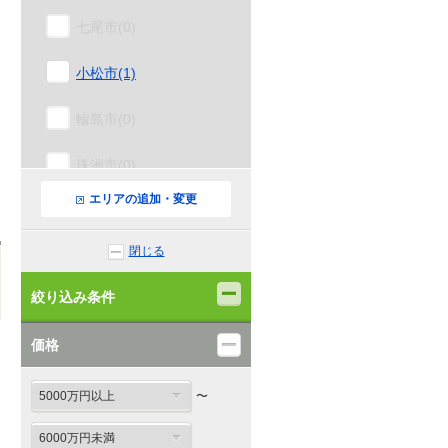
七尾市(0)
小松市(1)
輪島市(0)
珠洲市(0)
エリアの追加・変更
加賀市(0)
閉じる
羽咋市(0)
絞り込み条件
かほく市(0)
価格
白山市(0)
能美市(0)
〜
野々市市(0)