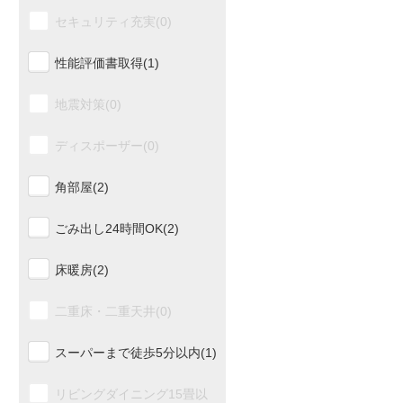
セキュリティ充実(0)
性能評価書取得(1)
地震対策(0)
ディスポーザー(0)
角部屋(2)
ごみ出し24時間OK(2)
床暖房(2)
二重床・二重天井(0)
スーパーまで徒歩5分以内(1)
リビングダイニング15畳以