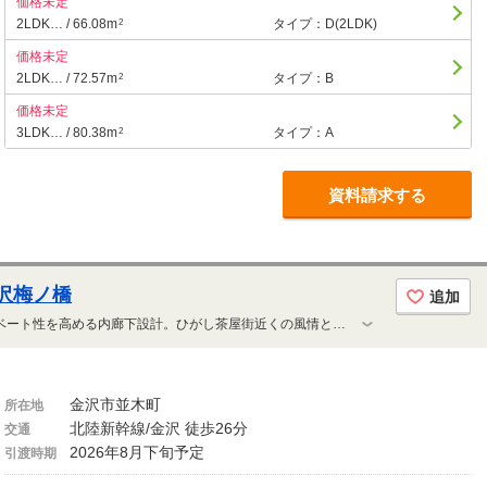
価格未定
2LDK… / 66.08m
タイプ：D(2LDK)
2
価格未定
2LDK… / 72.57m
タイプ：B
2
価格未定
3LDK… / 80.38m
タイプ：A
2
資料請求する
沢梅ノ橋
追加
【1フロア4邸 全邸角住戸】プライベート性を高める内廊下設計。ひがし茶屋街近くの風情と歴史ある並木町アドレス、落ち着いた住環境が魅力。1LDK・2LDK、浅野川や梅ノ橋を望む「水景プラン」と、兼六園・金沢城公園の豊かな緑を望む「緑景プラン」を用意。ZEH-M Oriented認定取得。金沢市初の「ユニハイム」シリーズ誕生
金沢市並木町
所在地
北陸新幹線/金沢 徒歩26分
交通
2026年8月下旬予定
引渡時期