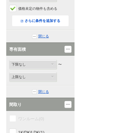
価格未定の物件も含める
能美郡(0)
さらに条件を追加する
河北郡(0)
閉じる
羽咋郡(0)
専有面積
鹿島郡(0)
〜
鳳珠郡(0)
閉じる
間取り
ワンルーム(0)
1K/DK/LDK(1)