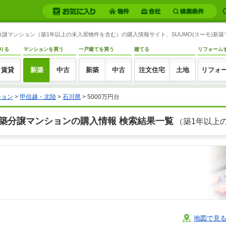
分譲マンション（築1年以上の未入居物件を含む）の購入情報サイト、SUUMO(スーモ)新築
りる
マンションを買う
一戸建てを買う
建てる
リフォーム
賃貸
新築
中古
新築
中古
注文住宅
土地
リフォ
ション
>
甲信越・北陸
>
石川県
> 5000万円台
新築分譲マンションの購入情報 検索結果一覧
（築1年以上
地図で見