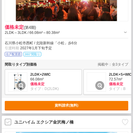
価格未定
(第4期)
2LDK～3LDK / 66.08m²～80.38m²
石川県小松市西町 / 北陸新幹線「小松」歩6分
引渡時期
2027年1月下旬予定
住戸配置図
360°間取り
間取りタイプ別価格
掲載中：全3タイプ
2LDK+2WIC
2LDK+S+WIC
66.08m²
72.57m²
価格未定
価格未定
タイプ：D(2LDK)
タイプ：B
資料請求
(無料)
ユニハイム エクシア金沢梅ノ橋