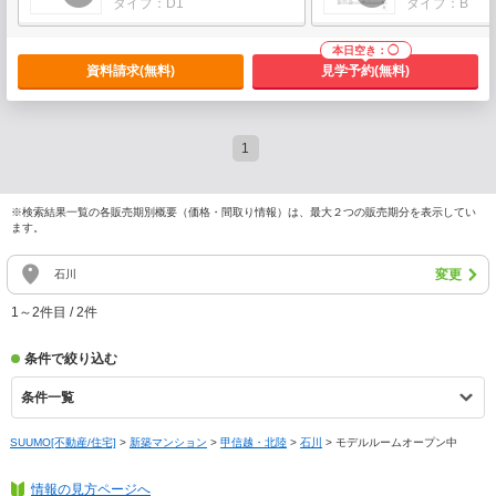
タイプ：D1
タイプ：B
本日空き：◯
資料請求
(無料)
見学予約
(無料)
1
※検索結果一覧の各販売期別概要（価格・間取り情報）は、最大２つの販売期分を表示してい
ます。
変更
石川
1～2件目 / 2件
条件で絞り込む
条件一覧
SUUMO[不動産/住宅]
>
新築マンション
>
甲信越・北陸
>
石川
>
モデルルームオープン中
情報の見方ページへ