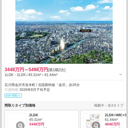
3448万円～5498万円
(第1期2次)
1LDK・2LDK / 45.31m²～61.44m²
石川県金沢市並木町 / 北陸新幹線「金沢」歩26分
引渡時期
2026年8月下旬予定
360°間取り
間取りタイプ別価格
掲載中：全3タイプ
2LDK
2LDK+WIC+S
45.31m²
61.44m²
3448万円
4848万円