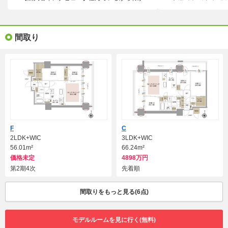
間取り
F
C
2LDK+WIC
3LDK+WIC
56.01m²
66.24m²
価格未定
4898万円
第2期4次
先着順
間取りをもっと見る(6点)
モデルルームを見に行く(無料)