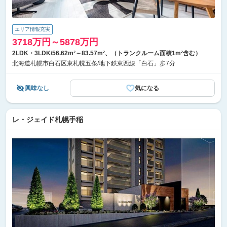
エリア情報充実
3718万円～5878万円
2LDK・3LDK/56.62m²～83.57m²、（トランクルーム面積1m²含む）
北海道札幌市白石区東札幌五条/地下鉄東西線「白石」歩7分
興味なし
気になる
レ・ジェイド札幌手稲