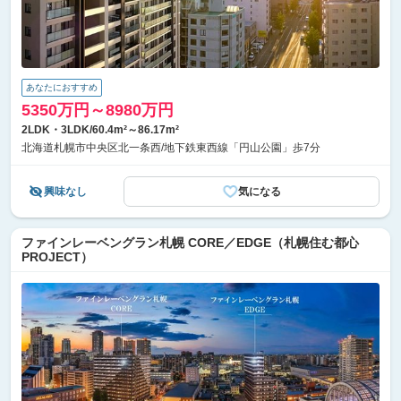
あなたにおすすめ
5350万円～8980万円
2LDK・3LDK/60.4m²～86.17m²
北海道札幌市中央区北一条西/地下鉄東西線「円山公園」歩7分
興味なし
気になる
ファインレーベングラン札幌 CORE／EDGE（札幌住む都心
PROJECT）