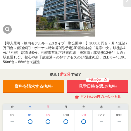
【即入居可・棟内モデルルーム3タイプ一挙公開中！】3600万円台・月々返済7
万円台～(頭金0円・ボーナス時加算0円/予定)JR函館本線「発寒中央」駅徒歩4
分/「札幌」駅直通8分。札幌市営地下鉄東西線「発寒南」駅徒歩12分/「大通」
駅直通13分。都心や新千歳空港への好アクセスの14階建91邸、2LDK～4LDK、
56m²台～86m²台で誕生
約2分
簡単！
で完了
今週末空き：◯
資料を請求する
見学日時を選ぶ
(無料)
(無料)
ギフト5,000円プレゼント対象
金
土
日
月
火
水
木
8/7
8/8
8/9
8/10
8/11
8/12
8/13