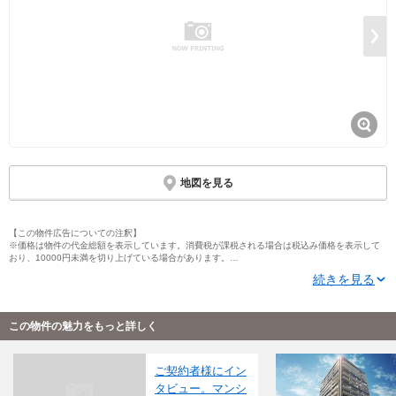
地図を見る
【この物件広告についての注釈】
※価格は物件の代金総額を表示しています。消費税が課税される場合は税込み価格を表示して
おり、10000円未満を切り上げている場合があります。
※住戸別の価格（帯）表記については、そのタイプに含まれるすべての住戸の情報を掲載して
続きを見る
いない場合があります。住戸タイプと各住戸の価格帯表記について、単位（1000万円・100万
円・10万円）が異なる場合があります。
※「モデルルーム」とは、間取りや仕様・設備などを知ることができる施設全般を指し、それ
らの一部のみ展示している「サンプルルーム」や「ギャラリー」、「インフォメーションセン
この物件の魅力をもっと詳しく
ター」なども含みます。
※完成予想図はいずれも外構、植栽、外観等実際のものとは多少異なることがあります。
※ＣＧ合成の画像の場合、実際とは多少異なる場合があります。
※写真に写っている、またはパース（絵）や間取り図に描かれている家具や車などは、特にコ
ご契約者様にイン
メントがない場合、販売価格に含まれません。
タビュー。マンシ
※完成後１年以上を経過した未入居物件が掲載される場合があります。ご了承ください。