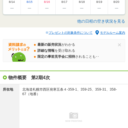
8/14
8/15
8/16
8/17
8/18
8/19
8/20
他の日程の空き状況を見る
プレゼントの対象条件について
モデルルーム案内
最新の販売状況
がわかる
詳細な情報
を受け取れる
限定の事前見学会に招待
されることも‥
物件概要 第2期4次
所在地
北海道札幌市西区発寒五条４-359-1、359-25、359-31、358-
67（地番）