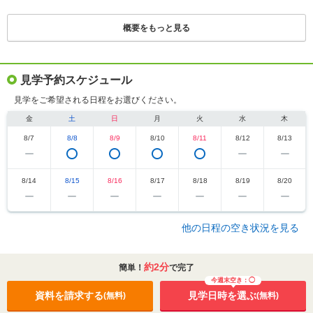
※1.眺望・景観は各階・各住戸により異なります。また、周辺環境・眺望は将来にわたって保
証されるものではありません。
概要をもっと見る
※2.2026年2月時点（ブランシエラ札幌発寒竣工時期）における北海道内の新築分譲マンショ
ンで初導入となります（リンナイ調べ）。※「ウルトラファインバブル」は一般社団法人ファ
インバブル産業会の登録商標です。
※3.効果効能には個人差があります。
※掲載の写真はモデルルームAタイプ（2025年4月・5月）・Bタイプ（2026年7月）を撮影し
たもので、オプション仕様等（有償/申込期限あり）を含みます。なお、家具・調度品などは販
見学予約スケジュール
売価格に含まれておりません。また、一部CG処理を施しています。
見学をご希望される日程をお選びください。
金
土
日
月
火
水
木
8/7
8/8
8/9
8/10
8/11
8/12
8/13
8/14
8/15
8/16
8/17
8/18
8/19
8/20
他の日程の空き状況を見る
約2分
簡単！
で完了
今週末空き：◯
資料を請求する
見学日時を選ぶ
(無料)
(無料)