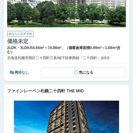
あなたにおすすめ
価格未定
2LDK・3LDK/54.94m²～74.98m²、（備蓄倉庫面積0.99m²～1.68m²含
む）
北海道札幌市西区二十四軒三条/地下鉄東西線「二十四軒」歩6分
興味なし
気になる
ファインレーベン札幌二十四軒 THE MID