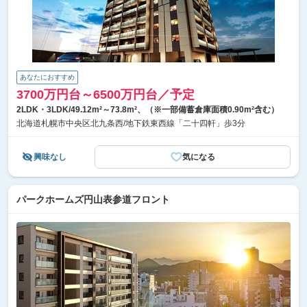
あなたにおすすめ
3700万円台～6500万円台／予定
2LDK・3LDK/49.12m²～73.8m²、（※一部備蓄倉庫面積0.90m²含む）
北海道札幌市中央区北九条西/地下鉄東西線「二十四軒」歩3分
興味なし
気になる
パークホームズ円山表参道フロント