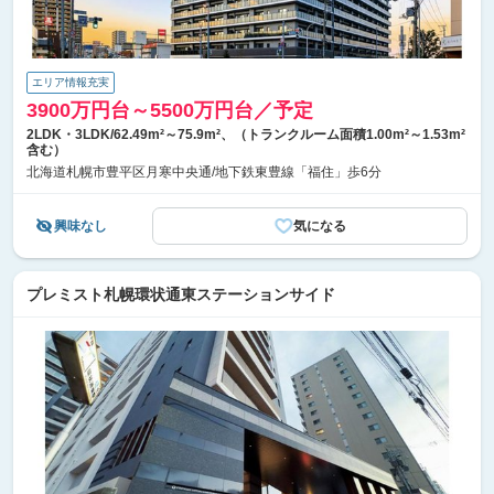
エリア情報充実
3900万円台～5500万円台／予定
2LDK・3LDK/62.49m²～75.9m²、（トランクルーム面積1.00m²～1.53m²
含む）
北海道札幌市豊平区月寒中央通/地下鉄東豊線「福住」歩6分
興味なし
気になる
プレミスト札幌環状通東ステーションサイド