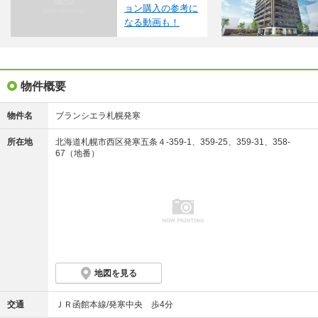
ョン購入の参考に
※掲載の省エネ性能ラベル内の物件・住棟・号室名称については最新のものに変更されている
場合があります。
なる動画も！
※概要のエネルギー消費性能、断熱性能、目安光熱費については、表示している省エネ性能ラ
ベルによってデータの内容が異なります。販売戸数が複数の住棟ラベル、または住戸ラベルの
場合は、原則建築確認が下りている物件全体の最小～最大を、販売戸数1戸の住戸ラベルの場合
はその住戸のデータを表示しています。
※地図上に表示される物件の位置は付近住所に所在することを表すものであり、実際の物件所
在地とは異なる場合がございます。
物件概要
※地図の更新タイミングの関係で、物件情報が実際のものとは異なる場合や最新情報に更新さ
れていない場合がございます。
※WIC=ウォークインクロゼット
物件名
ブランシエラ札幌発寒
※1.計画段階の図面を基に描き起こしたもので実際とは多少異なります。共用施設の利用は管
理規約によります。また一部有料となるものがあります。詳細はお問合せください。
※2.建築物省エネルギー性能表示制度「BELS（ベルス）」による第三者認証。
所在地
北海道札幌市西区発寒五条４-359-1、359-25、359-31、358-
※3.掲載の電車所要時間は通勤時（7:30～9:00着）の所要時間で曜日・時間帯により多少異な
67（地番）
る場合がございます。所要時間は「ジョルダン乗換案内」に基づき作成しております。ダイヤ
改正等により今後変更になる場合があります。（2024年11月調べ）
※4.2026年2月時点（ブランシエラ札幌発寒竣工時期）における北海道内の新築分譲マンショ
ンで初導入となります（リンナイ調べ）。「ウルトラファインバブル」は一般社団法人ファイ
ンバブル産業会の登録商標です。
※5.現地周辺の地図等を基に描き起こしたもので実際とは道路の形状、建物の位置関係、サイ
ズ、距離等は異なります。また、周辺環境は将来にわたって保証されるものではありません。
※眺望・景観は各階・各住戸により異なります。また、周辺環境・眺望は将来にわたって保証
されるものではありません。
※掲載の内容は2024年12月現在のもので、変更になる場合があります。
【周辺メモ】
「イオンモール札幌発寒」徒歩18分・約1380m、「AZem札幌発寒店」自転車約11分・約
地図を見る
2640m、「札幌発寒五条郵便局」徒歩4分・約250m、「はねだ内科クリニック」徒歩4分・約
310m、「円山公園」車約9分・約5800m、「北海道神宮」車約8分・約5200m、「発寒大空公
園」徒歩7分・約520m、「手稲稲積公園」車約7分・約4200m、「手稲山」車約18分・約1万
交通
ＪＲ函館本線/発寒中央 歩4分
1500m
【モデルルーム見どころについての注釈】