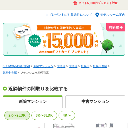
ギフト5,000円プレゼント対象
プレゼントの対象条件について
モデルルーム案内
SUUMO[不動産/住宅]
>
新築マンション
>
北海道
>
北海道
>
札幌市
>
札幌市西区
>
発寒中央駅
>
ブランシエラ札幌発寒
近隣物件の間取りを比較する
新築マンション
中古マンション
2K〜2LDK
3K〜3LDK
4K〜