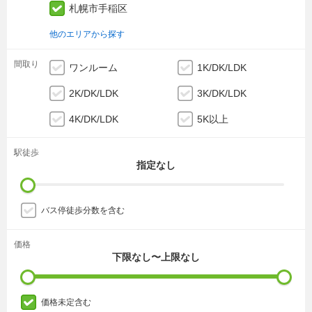
札幌市手稲区
他のエリアから探す
間取り
ワンルーム
1K/DK/LDK
2K/DK/LDK
3K/DK/LDK
4K/DK/LDK
5K以上
駅徒歩
指定なし
バス停徒歩分数を含む
価格
下限なし〜上限なし
価格未定含む