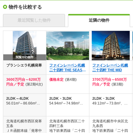
物件を比較する
最近閲覧した物件
近隣の物件
閲覧中の物件
ブランシエラ札幌発寒
ファインレーベン札幌
ファインレーベン札幌
二十四軒 THE SEASO
二十四軒 THE MID
N
3600万円台～6200万
価格未定
(第4期)
3700万円台～6500万
円台／予定
(第2期4次)
円台／予定
(第3期)
2LDK～4LDK
2LDK・3LDK
2LDK・3LDK
56.01m²～86.66m²、
54.94m²～74.98m²、
49.12m²～73.8m²、
（備蓄倉庫面積1.10m²
（備蓄倉庫面積0.99m²
（※一部備蓄倉庫面積
含む）
～1.68m²含む）
0.90m²含む）
北海道札幌市西区発寒
北海道札幌市西区二十
北海道札幌市中央区北
五条
四軒三条
九条西
ＪＲ函館本線「発寒中
地下鉄東西線「二十四
地下鉄東西線「二十四