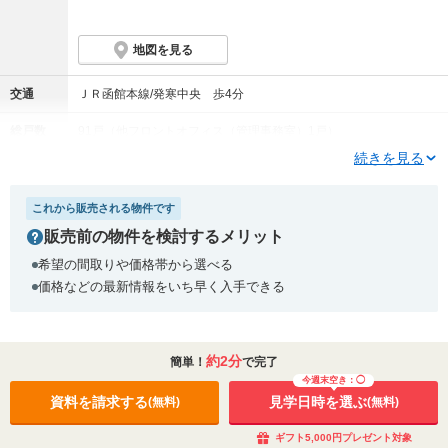
地図を見る
交通
ＪＲ函館本線/発寒中央 歩4分
総戸数
91戸（他フロントオフィス（管理事務室）1戸）
続きを見る
価格
3600万円台～6200万円台（予定価格帯）
資料請求して詳しく知る(無料)
これから販売される物件です
販売前の物件を検討するメリット
物件情報更新メールを受け取る
希望の間取りや価格帯から選べる
ローンシミュレーション
価格などの最新情報をいち早く入手できる
間取り
2LDK～4LDK
間取り（6点）を見る
約2分
簡単！
で完了
専有面積
56.01m²～86.66m²、
（備蓄倉庫面積1.10m²含む）
今週末空き：◯
資料を請求する
見学日時を選ぶ
(無料)
(無料)
販売スケ
2026年8月中旬 販売開始予定
ジュール
ギフト5,000円プレゼント対象