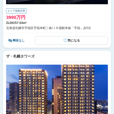
エリア情報充実
3990万円
2LDK/57.54m²
北海道札幌市手稲区手稲本町二条/ＪＲ函館本線「手稲」歩5分
興味なし
気になる
ザ・札幌タワーズ