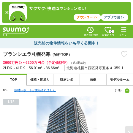
ダウンロード
アプリで開く
0
販売前の物件情報をいち早く公開中！
ブランシエラ札幌発寒
（物件TOP）
3600万円台～6200万円台（予定価格帯）
（第2期4次）
2LDK～4LDK
56.01m²～86.66m²…
北海道札幌市西区発寒五条４-359-1、359-25、359-31、358-67（地番）
TOP
価格・
間取り
取材
レポ
画像
モデル
ルーム
8/5
取材レポートが更新されました
(3件)
8/5
建物の特徴が更新されました
1/15
8/5
モデルルーム360°パノラマが更新されました