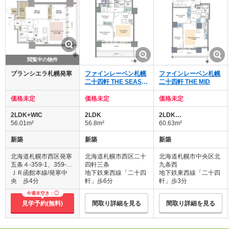
閲覧中の物件
ブランシエラ札幌発寒
ファインレーベン札幌
ファインレーベン札幌
二十四軒 THE SEASO
二十四軒 THE MID
N
価格未定
価格未定
価格未定
2LDK+WIC
2LDK
2LDK…
56.01m²
56.8m²
60.63m²
新築
新築
新築
北海道札幌市西区発寒
北海道札幌市西区二十
北海道札幌市中央区北
五条４-359-1、359-2
四軒三条
九条西
5、359-31、358-67
ＪＲ函館本線/発寒中
地下鉄東西線「二十四
地下鉄東西線「二十四
（地番）
央 歩4分
軒」歩6分
軒」歩3分
今週末空き：◯
見学予約(無料)
間取り詳細を見る
間取り詳細を見る