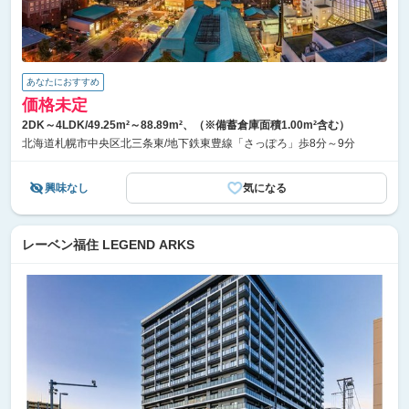
あなたにおすすめ
価格未定
2DK～4LDK/49.25m²～88.89m²、（※備蓄倉庫面積1.00m²含む）
北海道札幌市中央区北三条東/地下鉄東豊線「さっぽろ」歩8分～9分
興味なし
気になる
レーベン福住 LEGEND ARKS