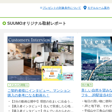
引渡可能
即引渡可（諸手続完了後）
プレゼントの対象条件について
モデルルーム案内
時期
資料請求して最新の販売状況を知る(無料)
SUUMOオリジナル取材レポート
会社
株式会社長谷工不動産
他2社
全て(3件)の会社を詳しく見る
概要をもっと見る
【予告広告】この物件には予告広告を含みます。価格は未定です。確定情報は新規分譲広
告において明示いたします。販売開始まで契約または予約の申込および申込順位の確保に
つながる行為は一切できません。
街の魅力
こだわりの間取り
美しい自然を望み
ご契約者様にインタビュー。マンション
フを、JR駅徒歩4
購入の参考になる動画も！
毎日の買い物に便利なスポットが周辺
【2分の動画公開中!】理想の住まいに出会うために「マンション購入のイロハ」教えます
JRと地下鉄、それぞれの駅から徒歩圏
【購入者インタビュー】住んで実感した心地よさ。広さ、設備、全てに満足しています
手稲山や三角山の稜線を我が家から望む
【購入者インタビュー】住んでいるからわかる、便利なロケーション、快適な住み心地