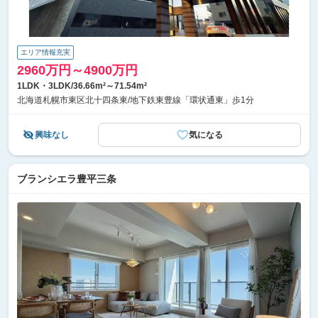
エリア情報充実
2960万円～4900万円
1LDK・3LDK/36.66m²～71.54m²
北海道札幌市東区北十四条東/地下鉄東豊線「環状通東」歩1分
興味なし
気になる
ブランシエラ豊平三条