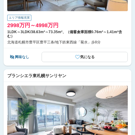
エリア情報充実
2998万円～4998万円
1LDK～3LDK/38.63m²～73.35m²、（備蓄倉庫面積0.76m²～1.41m²含
む）
北海道札幌市豊平区豊平三条/地下鉄東西線「菊水」歩8分
興味なし
気になる
ブランシエラ東札幌サンリヤン