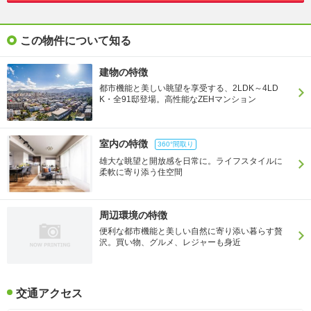
この物件について知る
建物の特徴
都市機能と美しい眺望を享受する、2LDK～4LD
K・全91邸登場。高性能なZEHマンション
室内の特徴
360°間取り
雄大な眺望と開放感を日常に。ライフスタイルに
柔軟に寄り添う住空間
周辺環境の特徴
便利な都市機能と美しい自然に寄り添い暮らす贅
沢。買い物、グルメ、レジャーも身近
交通アクセス