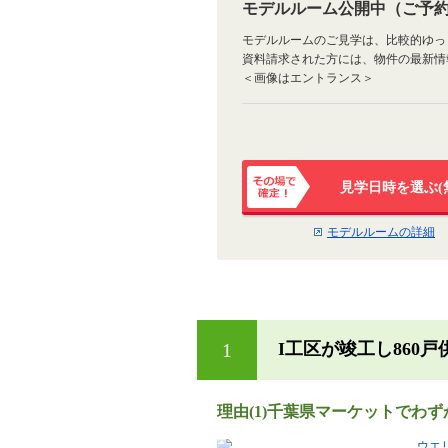
モデルルーム公開中（ご予
モデルルームのご見学は、比較的ゆっ
資料請求された方には、物件の最新情
＜画像はエントランス＞
見学日時を選ぶ(
その場で確
定！
モデルルームの詳細
1
I工区が竣工し860
理由(1)千葉県マーケットでわず