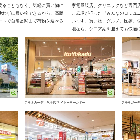
渡ることもなく、気軽に買い物に
家電量販店、クリニックなど専門
使わずに買い物できるから、高騰
こ広場が揃った『みんなのコミュ
ートで自宅玄関まで荷物を運べる
います。買い物、グルメ、医療、学
。
地なら、シニア期を迎えても快適
フルルガーデン八千代1F イトーヨーカドー
フルルガーデ