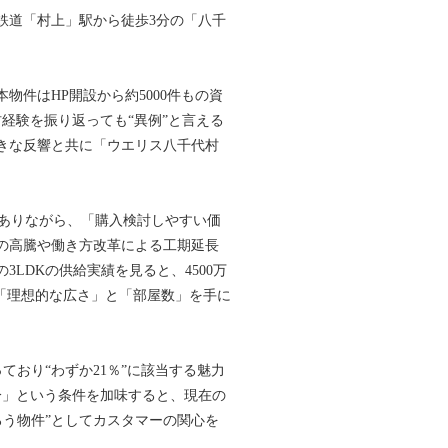
鉄道「村上」駅から徒歩3分の「八千
件はHP開設から約5000件もの資
材経験を振り返っても“異例”と言える
きな反響と共に「ウエリス八千代村
でありながら、「購入検討しやすい価
の高騰や働き方改革による工期延長
LDKの供給実績を見ると、4500万
で「理想的な広さ」と「部屋数」を手に
っており“わずか21％”に該当する魅力
分」という条件を加味すると、現在の
ろう物件”としてカスタマーの関心を