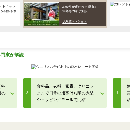
村上「街び
本物件が選ばれる理由を、
L」が開催され
住宅専門家が解説
大規模マンション
専門家が解説
資料
食料品、衣料、家電、クリニッ
2
3
響の
クまで日常の用事はお隣の大型
ショッピングモールで完結