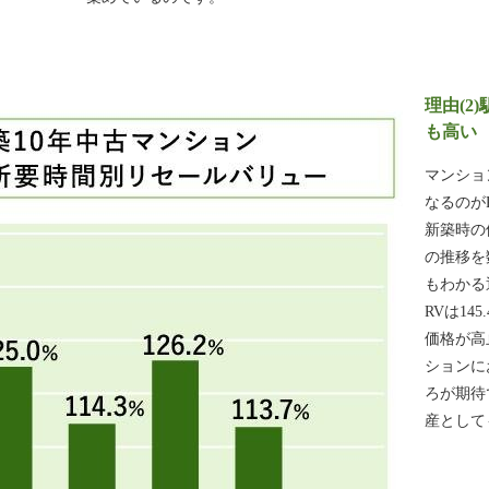
理由(2
も高い
マンショ
なるのが
新築時の
の推移を
もわかる
RVは1
価格が高
ションに
ろが期待
産として