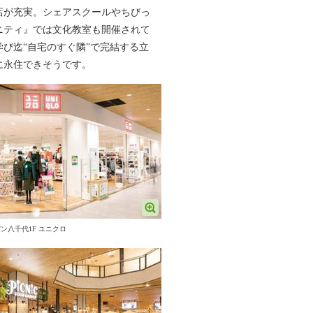
店が充実。シェアスクールやちびっ
ニティ』では文化教室も開催されて
び迄“自宅のすぐ隣”で完結する立
に永住できそうです。
ン八千代1F ユニクロ