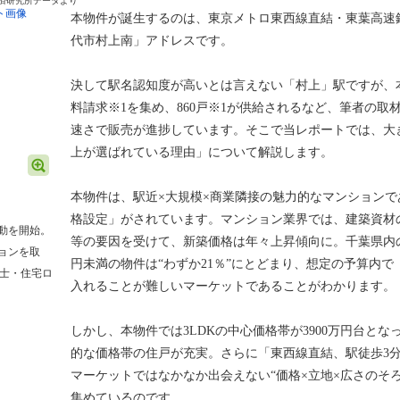
経済研究所データより
本物件が誕生するのは、東京メトロ東西線直結・東葉高速
代市村上南」アドレスです。
決して駅名認知度が高いとは言えない「村上」駅ですが、本物
料請求※1を集め、860戸※1が供給されるなど、筆者の取
速さで販売が進捗しています。そこで当レポートでは、大
上が選ばれている理由」について解説します。
本物件は、駅近×大規模×商業隣接の魅力的なマンション
格設定」がされています。マンション業界では、建築資材
動を開始。
等の要因を受けて、新築価格は年々上昇傾向に。千葉県内の3
ョンを取
円未満の物件は“わずか21％”にとどまり、想定の予算内
能士・住宅ロ
入れることが難しいマーケットであることがわかります。
しかし、本物件では3LDKの中心価格帯が3900万円台とな
的な価格帯の住戸が充実。さらに「東西線直結、駅徒歩3
マーケットではなかなか出会えない“価格×立地×広さのそ
集めているのです。