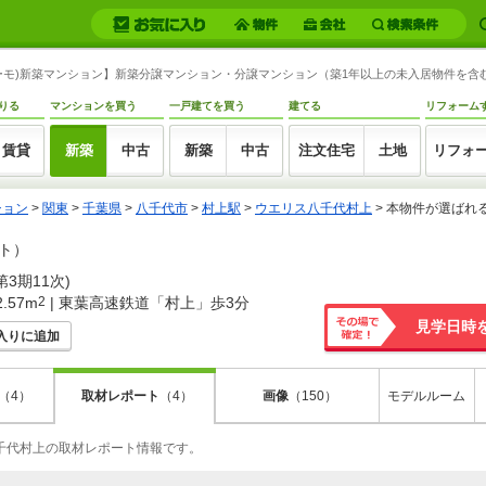
スーモ)新築マンション】新築分譲マンション・分譲マンション（築1年以上の未入居物件を
りる
マンションを買う
一戸建てを買う
建てる
リフォーム
賃貸
新築
中古
新築
中古
注文住宅
土地
リフォ
ション
>
関東
>
千葉県
>
八千代市
>
村上駅
>
ウエリス八千代村上
>
本物件が選ばれ
ト）
第3期11次)
.57m
2
| 東葉高速鉄道「村上」歩3分
見学日時
入りに追加
その場で確
定！
（4）
画像
（150）
モデルルーム
取材レポート
（4）
八千代村上の取材レポート情報です。