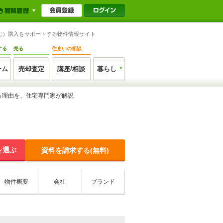
含む）購入をサポートする物件情報サイト
する
売る
住まいの相談
ーム
売却査定
講座/相談
暮らし
る理由を、住宅専門家が解説
を選ぶ
資料を請求する(無料)
物件概要
会社
ブランド