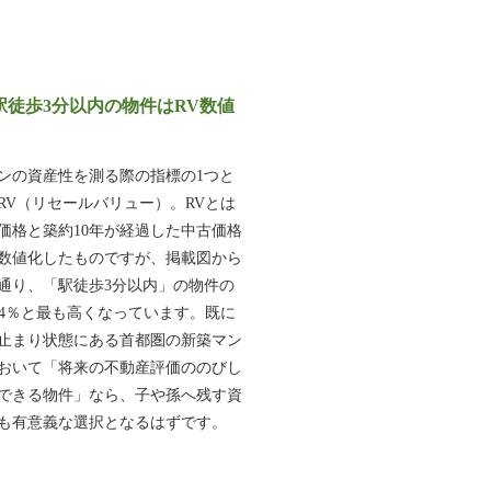
)駅徒歩3分以内の物件はRV数値
ンの資産性を測る際の指標の1つと
RV（リセールバリュー）。RVとは
価格と築約10年が経過した中古価格
数値化したものですが、掲載図から
通り、「駅徒歩3分以内」の物件の
45.4％と最も高くなっています。既に
止まり状態にある首都圏の新築マン
おいて「将来の不動産評価ののびし
できる物件」なら、子や孫へ残す資
も有意義な選択となるはずです。