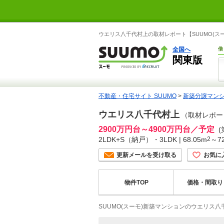
ウエリス八千代村上の取材レポート【SUUMO(
全国へ
借
関東版
不動産・住宅サイト SUUMO
>
新築分譲マン
ウエリス八千代村上
（取材レポー
2900万円台～4900万円台／予定
(
2LDK+S（納戸）・3LDK | 68.05m
2
～72
更新メールを受け取る
お気に
物件TOP
価格・間取り
SUUMO(スーモ)新築マンションのウエリス