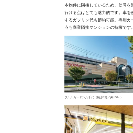
本物件に隣接しているため、信号を
行ける点はとても魅力的です。車を
するガソリン代も節約可能。専用カ
点も商業隣接マンションの特権です
フルルガーデン八千代（徒歩2分／約150m）