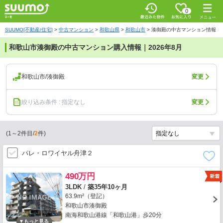
0
SUUMO[不動産/住宅]
>
中古マンション
>
和歌山県
>
和歌山市
>
湊御殿の中古マンション情報
和歌山市湊御殿の中古マンション購入情報｜2026年8月
和歌山市/湊御殿
変更
絞り込み条件 : 指定なし
変更
(
1
～
2
件目/
2
件)
パレ・ロワイヤル舟津２
490万円
3LDK
/
築35年10ヶ月
63.9m²（登記）
和歌山市湊御殿
南海和歌山港線「和歌山港」歩20分