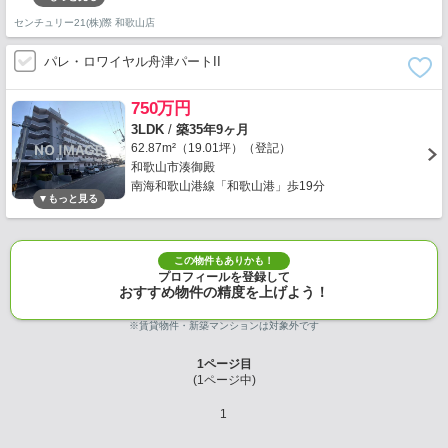
センチュリー21(株)際 和歌山店
パレ・ロワイヤル舟津パートII
750万円
3LDK
/
築35年9ヶ月
62.87m²（19.01坪）（登記）
和歌山市湊御殿
南海和歌山港線「和歌山港」歩19分
この物件もありかも！
プロフィールを登録して
おすすめ物件の精度を上げよう！
※賃貸物件・新築マンションは対象外です
1
ページ目
(
1
ページ中)
1