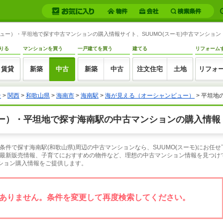
ュー）・平坦地で探す中古マンションの購入情報サイト、SUUMO(スーモ)中古マンション
りる
マンションを買う
一戸建てを買う
建てる
リフォーム
賃貸
新築
中古
新築
中古
注文住宅
土地
リフォ
ン
>
関西
>
和歌山県
>
海南市
>
海南駅
>
海が見える（オーシャンビュー）
> 平坦地
ー）・平坦地で探す海南駅の中古マンションの購入情報
件で探す海南駅(和歌山県)周辺の中古マンションなら、SUUMO(スーモ)にお任
最新販売情報、子育てにおすすめの物件など、理想の中古マンション情報を見つけて
ンション購入情報をご提供します。
ありません。条件を変更して再度検索してください。