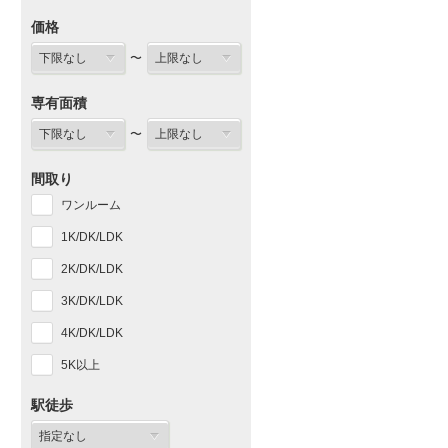
価格
〜
専有面積
〜
間取り
ワンルーム
1K/DK/LDK
2K/DK/LDK
3K/DK/LDK
4K/DK/LDK
5K以上
駅徒歩