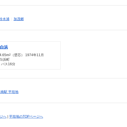
冷水浦
|
加茂郷
白浜
4.65m
2
（壁芯） 1974年11月
白浜町
 バス16分
海南駅 平坦地
る
ージへ
|
平坦地のTOPページへ