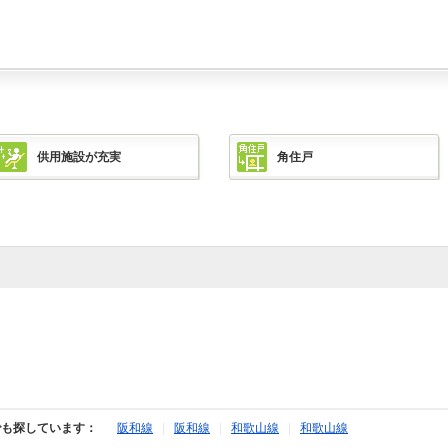
供用施設が充実
角住戸
でも探しています：
阪和線
|
阪和線
|
和歌山線
|
和歌山線