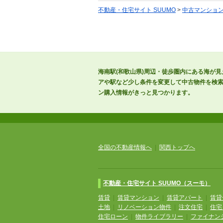
不動産・住宅サイト SUUMO
>
中古マンショ
海南駅(和歌山県)周辺・徒歩圏内にある海が
アや駅など少し条件を変更して中古物件を検索
ン購入情報がきっと見つかります。
全国の不動産情報へ
|
関西トップへ
不動産・住宅サイト SUUMO（スーモ）
賃貸
|
賃貸マンション
|
賃貸アパート
|
賃貸
土地
|
リノベーション物件
|
注文住宅
|
住宅
住宅ローン
|
物件ライブラリー
|
ファイナン