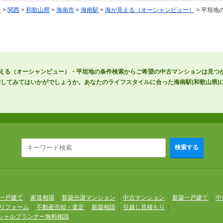
ン
>
関西
>
和歌山県
>
海南市
>
海南駅
>
海が見える（オーシャンビュー）
> 平坦地
見える（オーシャンビュー）・平坦地の条件検索からご希望の中古マンションは見つ
してみてはいかがでしょうか。あなたのライフスタイルに合った海南駅(和歌山県)
検索する
一戸建て
|
家賃相場
|
新築分譲マンション
|
中古マンション
|
新築一戸建て
|
中
リフォーム
|
不動産売却・査定
|
新築相談
|
引越し見積もり
|
シャルプランナー無料相談