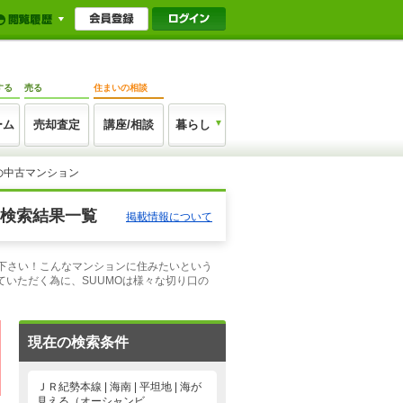
する
売る
住まいの相談
ーム
売却査定
講座/相談
暮らし
の中古マンション
 検索結果一覧
掲載情報について
せ下さい！こんなマンションに住みたいという
いただく為に、SUUMOは様々な切り口の
現在の検索条件
ＪＲ紀勢本線 | 海南 | 平坦地 | 海が
見える（オーシャンビ…