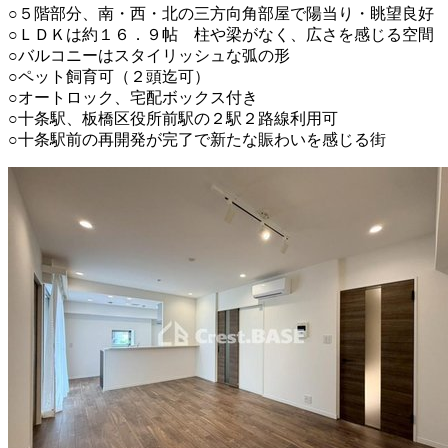
○５階部分、南・西・北の三方向角部屋で陽当り・眺望良好
○ＬＤＫは約１６．９帖 柱や梁がなく、広さを感じる空間
○バルコニーはスタイリッシュな弧の形
○ペット飼育可（２頭迄可）
○オートロック、宅配ボックス付き
○十条駅、板橋区役所前駅の２駅２路線利用可
○十条駅前の再開発が完了で新たな賑わいを感じる街