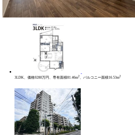
2
2
3LDK、価格9280万円、専有面積81.46m
、バルコニー面積16.53m