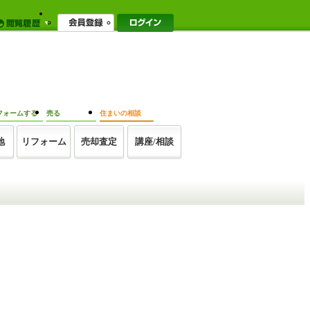
フォームする
売る
住まいの相談
地
リフォーム
売却査定
講座/相談