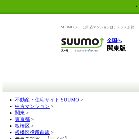
SUUMO(スーモ)中古マンションは、テラス加賀
全国へ
関東版
不動産・住宅サイト SUUMO
>
中古マンション
>
関東
>
東京都
>
板橋区
>
板橋区役所前駅
>
テラス加賀 【リノベ】