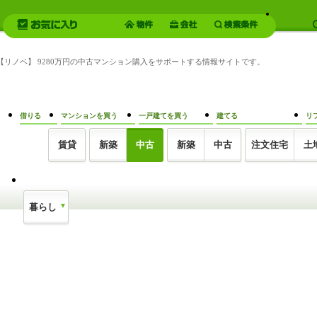
 【リノベ】 9280万円の中古マンション購入をサポートする情報サイトです。
借りる
マンションを買う
一戸建てを買う
建てる
リ
賃貸
新築
中古
新築
中古
注文住宅
土
暮らし