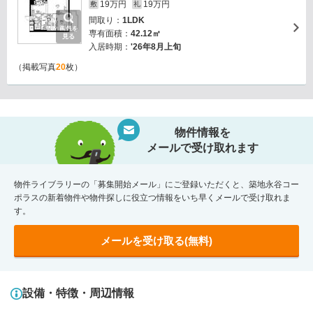
19万円
19万円
敷
礼
間取り：
1LDK
画像を
専有面積：
42.12㎡
見る
入居時期：
'26年8月上旬
（掲載写真
20
枚）
物件情報を
メールで受け取れます
物件ライブラリーの「募集開始メール」にご登録いただくと、築地永谷コー
ポラスの新着物件や物件探しに役立つ情報をいち早くメールで受け取れま
す。
メールを受け取る(無料)
設備・特徴・周辺情報