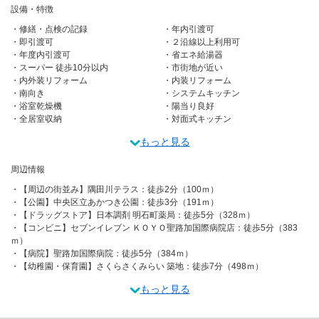
設備・特徴
修繕・点検の記録
年内引渡可
即引渡可
２沿線以上利用可
年度内引渡可
省エネ給湯器
スーパー 徒歩10分以内
市街地が近い
内外装リフォーム
内装リフォーム
南向き
システムキッチン
浴室乾燥機
陽当り良好
全居室収納
対面式キッチン
もっと見る
周辺情報
【周辺の街並み】隅田川テラス：徒歩2分（100ｍ）
【公園】中央区立あかつき公園：徒歩3分（191ｍ）
【ドラッグストア】日本調剤 明石町薬局：徒歩5分（328ｍ）
【コンビニ】セブンイレブン ＫＯＹＯ聖路加国際病院店：徒歩5分（383
ｍ）
【病院】聖路加国際病院：徒歩5分（384ｍ）
【幼稚園・保育園】さくらさくみらい 築地：徒歩7分（498ｍ）
もっと見る