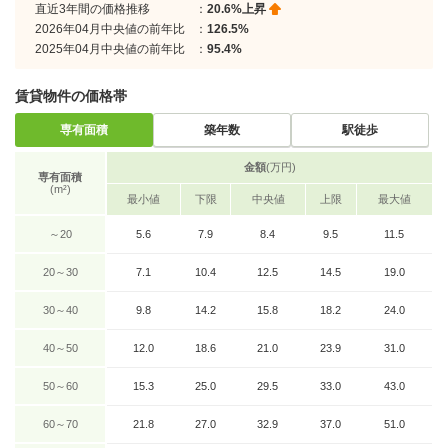
直近3年間の価格推移
：
20.6%上昇
2026年04月中央値の前年比
：
126.5%
2025年04月中央値の前年比
：
95.4%
賃貸物件の価格帯
専有面積
築年数
駅徒歩
金額
(万円)
専有面積
(m²)
最小値
下限
中央値
上限
最大値
～20
5.6
7.9
8.4
9.5
11.5
20～30
7.1
10.4
12.5
14.5
19.0
30～40
9.8
14.2
15.8
18.2
24.0
40～50
12.0
18.6
21.0
23.9
31.0
50～60
15.3
25.0
29.5
33.0
43.0
60～70
21.8
27.0
32.9
37.0
51.0