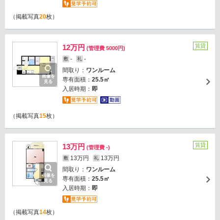
（掲載写真
20
枚）
賃貸
12万円
(管理費 5000円)
-
-
敷
礼
間取り：
ワンルーム
画像を
専有面積：
25.5㎡
見る
入居時期：
即
（掲載写真
15
枚）
賃貸
13万円
(管理費 -)
13万円
13万円
敷
礼
間取り：
ワンルーム
画像を
専有面積：
25.5㎡
見る
入居時期：
即
（掲載写真
14
枚）