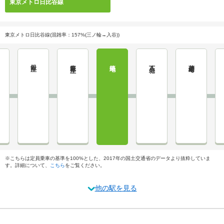
東京メトロ日比谷線
東京メトロ日比谷線(混雑率：157%(三ノ輪→入谷))
銀座
東銀座
築地
八丁堀
茅場町
※こちらは定員乗車の基準を100%とした、2017年の国土交通省のデータより抜粋していま
す。詳細について、
こちら
をご覧ください。
他の駅を見る