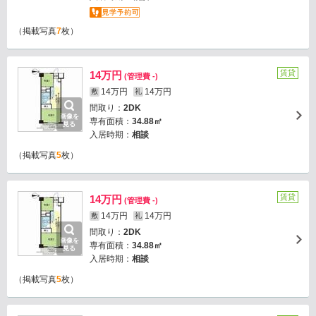
（掲載写真
7
枚）
賃貸
14万円
(管理費 -)
14万円
14万円
敷
礼
間取り：
2DK
画像を
専有面積：
34.88㎡
見る
入居時期：
相談
（掲載写真
5
枚）
賃貸
14万円
(管理費 -)
14万円
14万円
敷
礼
間取り：
2DK
画像を
専有面積：
34.88㎡
見る
入居時期：
相談
（掲載写真
5
枚）