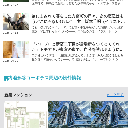
区関町で「練馬こそ至高」と信じた少年時代から、オズワルド伊藤さん
2026-07-27
らとの初台のシェアハウス、床ドンや毒グモに悩んだ中野坂上の一人暮
らしを経て、理想の街・初台にたどり着くまでの東京暮らしを聞きまし
た。
猫にまみれて暮らした方南町の日々。あの窓辺はも
うどこにもないけれど ｜文・坂本千明（イラストレ
ーター）
でも、ほど良くマイナーで、ほど良く中途半端だった方南町のいい湯加
減を、私は忘れられずにいる――。そう語るのは、イラストレーターの
2026-07-16
坂本千明さん。1匹の猫との出会いから始まった方南町での生活につい
て綴っていただきました。
「ハロプロと新宿二丁目が居場所をつくってくれ
た」トモアキが東京の街で、自分を誇れるようにな
るまで
二丁目という街は、一度懐に飛び込んでしまえば、みんな驚くほど面倒
見が良くて温かいんです――。そう話すのは、『ボー―フレンド シー
2026-06-30
ズン2』に参加されていたトモアキさん。地元である仙台の魅力や、上
京して新宿2丁目に居場所を見つけるまでのお話を伺いました。
築地永谷コーポラス周辺の物件情報
新築マンション
もっと見る