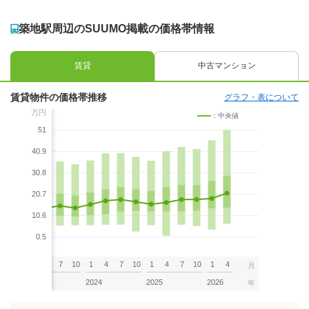
築地駅周辺のSUUMO掲載の価格帯情報
賃貸
中古マンション
賃貸物件の価格帯推移
グラフ・表について
万円
：中央値
51
40.9
30.8
20.7
10.6
0.5
7
10
1
4
7
10
1
4
7
10
1
4
7
10
1
4
月
2023
2024
2025
2026
年