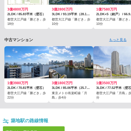
3億4800万円
3億2800万円
1億7580万円
2LDK / 85.83平米（壁芯）
3LDK / 93.19平米（28.18坪）（壁芯）
2LDK+S（納
都営大江戸線「勝どき」歩
都営大江戸線「勝どき」歩
都営大江戸線「勝どき
18分
10分
10分
中古マンション
もっと見る
1億3980万円
3億1800万円
1億3500万円
2LDK / 70.81平米（壁芯）
3LDK / 85.06平米（25.73坪）（壁芯）
3LDK / 77.52平米（壁
都営大江戸線「勝どき」歩
東京メトロ有楽町線「月
都営大江戸線「月島」歩
22分
島」歩4分
分
築地駅の路線情報