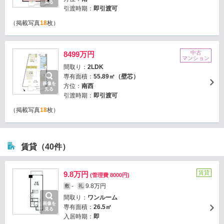
見る
引渡時期：
即引渡可
（掲載写真
18
枚）
中古
8499万円
マンション
間取り：
2LDK
専有面積：
55.89㎡（壁芯）
画像を
方位：
南西
見る
引渡時期：
即引渡可
（掲載写真
18
枚）
賃貸（40件）
賃貸
9.8万円
(管理費 8000円)
-
9.8万円
敷
礼
間取り：
ワンルーム
画像を
専有面積：
26.5㎡
見る
入居時期：
即