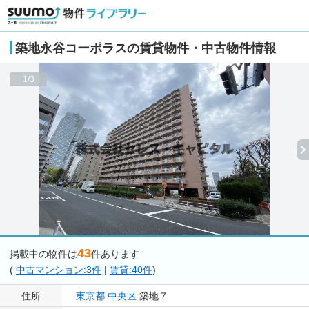
築地永谷コーポラスの賃貸物件・中古物件情報
1/3
43
掲載中の物件は
件あります
(
中古マンション:3件
|
賃貸:40件
)
住所
東京都
中央区
築地７