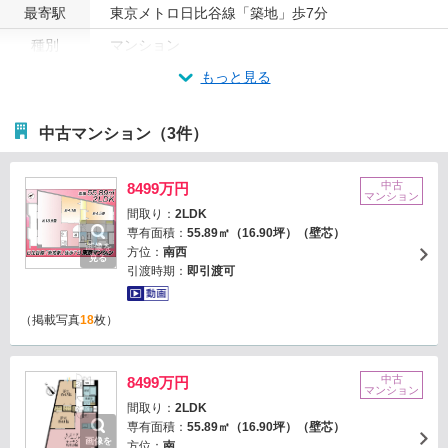
最寄駅
東京メトロ日比谷線「築地」歩7分
種別
マンション
もっと見る
中古マンション（3件）
中古
8499万円
マンション
間取り：
2LDK
専有面積：
55.89㎡（16.90坪）（壁芯）
画像を
方位：
南西
見る
引渡時期：
即引渡可
（掲載写真
18
枚）
中古
8499万円
マンション
間取り：
2LDK
専有面積：
55.89㎡（16.90坪）（壁芯）
画像を
方位：
南