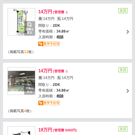
賃貸
14万円
(管理費 -)
14万円
14万円
敷
礼
間取り：
2DK
画像を
専有面積：
34.88㎡
見る
入居時期：
相談
（掲載写真
12
枚）
賃貸
14万円
(管理費 -)
14万円
14万円
敷
礼
間取り：
2DK
画像を
専有面積：
34.88㎡
見る
入居時期：
相談
（掲載写真
4
枚）
賃貸
19万円
(管理費 5000円)