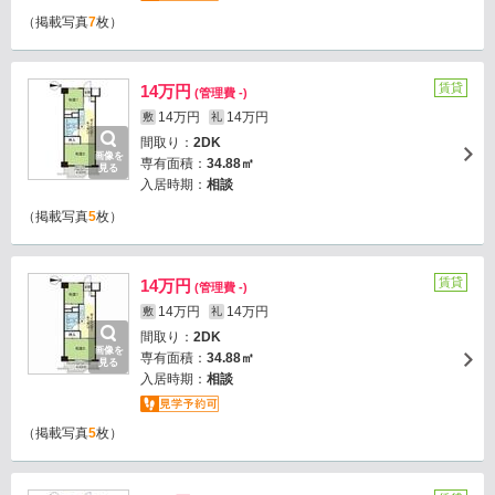
（掲載写真
7
枚）
賃貸
14万円
(管理費 -)
14万円
14万円
敷
礼
間取り：
2DK
画像を
専有面積：
34.88㎡
見る
入居時期：
相談
（掲載写真
5
枚）
賃貸
14万円
(管理費 -)
14万円
14万円
敷
礼
間取り：
2DK
画像を
専有面積：
34.88㎡
見る
入居時期：
相談
（掲載写真
5
枚）