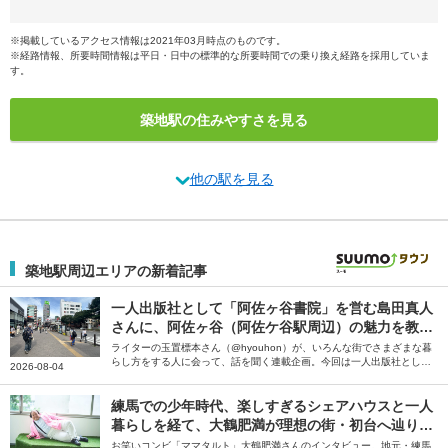
※掲載しているアクセス情報は2021年03月時点のものです。
※経路情報、所要時間情報は平日・日中の標準的な所要時間での乗り換え経路を採用していま
す。
築地駅の住みやすさを見る
他の駅を見る
築地駅周辺エリアの新着記事
一人出版社として「阿佐ヶ谷書院」を営む島田真人
さんに、阿佐ヶ谷（阿佐ケ谷駅周辺）の魅力を教え
てもらった
ライターの玉置標本さん（@hyouhon）が、いろんな街でさまざまな暮
らし方をする人に会って、話を聞く連載企画。今回は一人出版社として
2026-08-04
「阿佐ヶ谷書院」を営む島田真人さんに、阿佐ヶ谷（阿佐ケ谷駅周辺）
の魅力を教えていただきました。
練馬での少年時代、楽しすぎるシェアハウスと一人
暮らしを経て、大鶴肥満が理想の街・初台へ辿り着
くまで
お笑いコンビ「ママタルト」大鶴肥満さんのインタビュー。地元・練馬