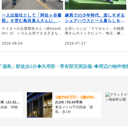
一人出版社として「阿佐ヶ谷書
練馬での少年時代、楽しすぎる
院」を営む島田真人さんに、阿
シェアハウスと一人暮らしを経
佐ヶ谷（阿佐ケ谷駅周辺）の魅
て、大鶴肥満が理想の街・初台
ライターの玉置標本さん（@hyouh
お笑いコンビ「ママタルト」大鶴肥
力を教えてもらった
へ辿り着くまで
on）が、いろんな街でさまざまな暮
満さんのインタビュー。地元・練馬
らし方をする人に会って、話を聞く
区関町で「練馬こそ至高」と信じた
連載企画。今回は一人出版社として
少年時代から、オズワルド伊藤さん
2026-08-04
2026-07-27
「阿佐ヶ谷書院」を営む島田真人さ
らとの初台のシェアハウス、床ドン
んに、阿佐ヶ谷（阿佐ケ谷駅周辺）
や毒グモに悩んだ中野坂上の一人暮
の魅力を教えていただきました。
らしを経て、理想の街・初台にたど
り着くまでの東京暮らしを聞きまし
た。
「湯島」駅徒歩1分◆共用部・専有部充実設備♪◆周辺の物件情
1億3500万円～1億6000万円
3LDK / 70.82平米（21.42坪）（登記）
2LDK / 55.04平米
比谷線「仲御
東京メトロ千代田線「湯
島」歩1分