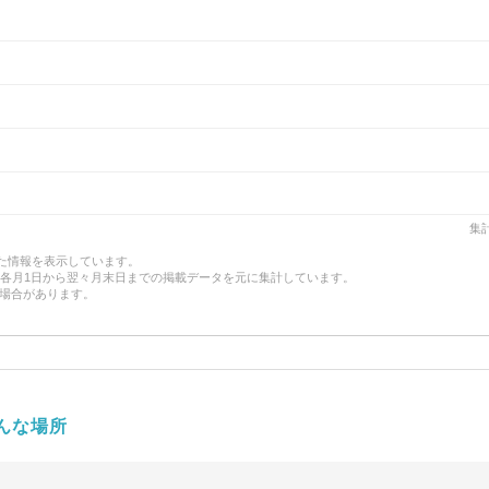
集計
した情報を表示しています。
、各月1日から翌々月末日までの掲載データを元に集計しています。
場合があります。
んな場所