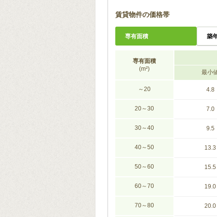
賃貸物件の価格帯
専有面積
築
専有面積
(m²)
最小
～20
4.8
20～30
7.0
30～40
9.5
40～50
13.3
50～60
15.5
60～70
19.0
70～80
20.0