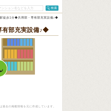
検索
」駅徒歩1分◆共用部・専有部充実設備♪◆
専有部充実設備♪◆
は過去の掲載情報を元に作成しています。