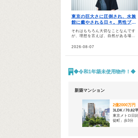
東京の巨大さに圧倒され、水族
館に癒やされる日々。男性ブラ
ンコ・平井まさあきが自然の
それはもちろん大切なことなんです
「静けさ」に惹かれる理由
が、理想を言えば、自然がある場所
でもっと広い心で、自分のやりたい
ことを純粋に広げるようなものづく
2026-08-07
りをしてみたいなという願望はあり
ます――。そう話すのはお笑いコン
ビ・男性ブランコの平井まさあきさ
ん。兵庫県豊岡市で生まれ、滋賀県
彦根市、大阪の西成、代々木とさま
◆令和1年築未使用物件！◆
ざまな街を住み歩いてきた平井さん
に、それぞれの街での思い出や印象
を伺いました。
新築マンション
2億2000万円
東京メトロ日
徒町」歩3分