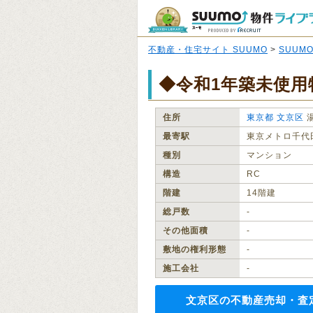
不動産・住宅サイト SUUMO
>
SUUM
◆令和1年築未使用
住所
東京都
文京区
最寄駅
東京メトロ千代
種別
マンション
構造
RC
階建
14階建
総戸数
‐
その他面積
‐
敷地の権利形態
‐
施工会社
‐
文京区の不動産売却・査