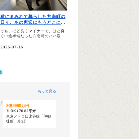
猫にまみれて暮らした方南町の
日々。あの窓辺はもうどこにも
ないけれど ｜文・坂本千明（イ
でも、ほど良くマイナーで、ほど良
ラストレーター）
く中途半端だった方南町のいい湯加
減を、私は忘れられずにいる――。
そう語るのは、イラストレーターの
2026-07-16
坂本千明さん。1匹の猫との出会い
から始まった方南町での生活につい
て綴っていただきました。
報
もっと見る
2億3980万円
3LDK / 70.82平米
東京メトロ日比谷線「仲御
徒町」歩3分