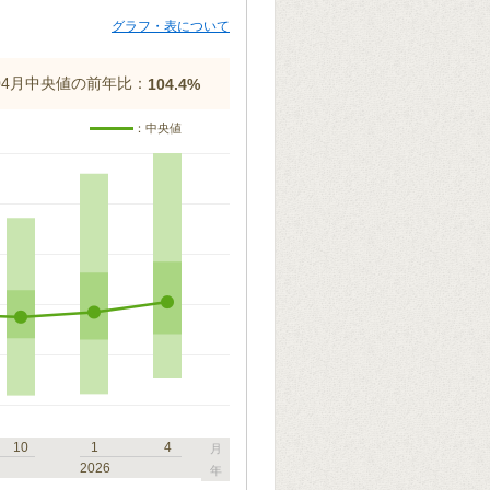
グラフ・表について
年04月中央値の前年比：
104.4%
：中央値
10
1
4
月
2026
年