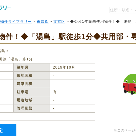
O物件ライブラリー
>
東京都
>
文京区
> ◆令和1年築未使用物件！◆「湯島
物件！◆「湯島」駅徒歩1分◆共用部・
湯島３
田線「湯島」歩1分
築年月
2019年10月
敷地面積
‐
建築面積
‐
駐車場
有
用途地域
‐
管理形態
‐
定
※このページ