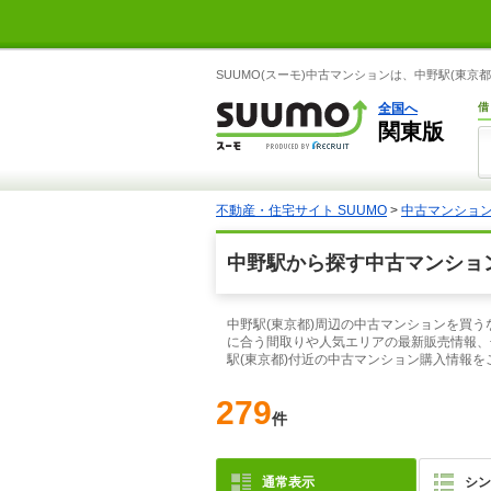
SUUMO(スーモ)中古マンションは、中野駅(東
全国へ
借
関東版
不動産・住宅サイト SUUMO
>
中古マンショ
中野駅から探す中古マンショ
中野駅(東京都)周辺の中古マンションを買う
に合う間取りや人気エリアの最新販売情報、
駅(東京都)付近の中古マンション購入情報を
279
件
通常表示
シン