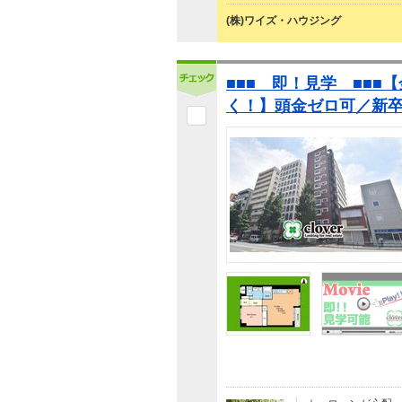
(株)ワイズ・ハウジング
■■■ 即！見学 ■■■
く！】頭金ゼロ可／新卒