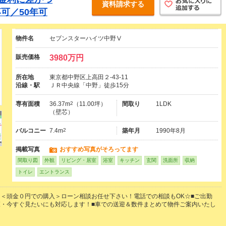
資料請求する
可／50年可
物件名
セブンスターハイツ中野Ⅴ
販売価格
3980万円
所在地
東京都中野区上高田２-43-11
沿線・駅
ＪＲ中央線「中野」徒歩15分
専有面積
36.37m
2
（11.00坪）
間取り
1LDK
（壁芯）
バルコニー
7.4m
2
築年月
1990年8月
掲載写真
おすすめ写真がそろってます
間取り図
外観
リビング・居室
浴室
キッチン
玄関
洗面所
収納
トイレ
エントランス
＜頭金０円での購入＞ローン相談お任せ下さい！電話での相談もOK☆■ご出勤
・今すぐ見たいにも対応します！■車での送迎＆数件まとめて物件ご案内いたし