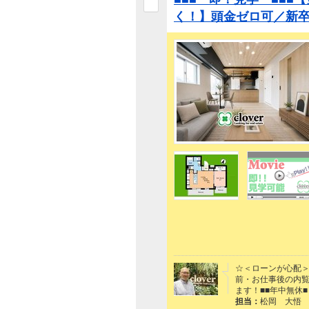
く！】頭金ゼロ可／新卒
☆＜ローンが心配＞
前・お仕事後の内覧
ます！■■年中無休■
担当：
松岡 大悟