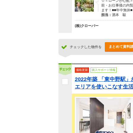
☆＜ローンが心配＞
前・お仕事後の内覧
ます！■■年中無休■
担当：
酒本 駿
(株)クローバー
まとめて資料
チェックした物件を
価格更新
購入サポート情報
2022年築 「東中野駅」
エリアを使いこなす生