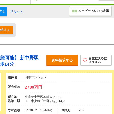
ムービーありのみ表示
替え
リセット
請求する
資可能】 新中野駅
資料請求する
歩14分
物件名
岡本マンション
販売価格
2780万円
所在地
東京都中野区本町６-27-13
沿線・駅
ＪＲ中央線「中野」徒歩14分
専有面積
54.38m
2
（16.44坪）
間取り
2DK