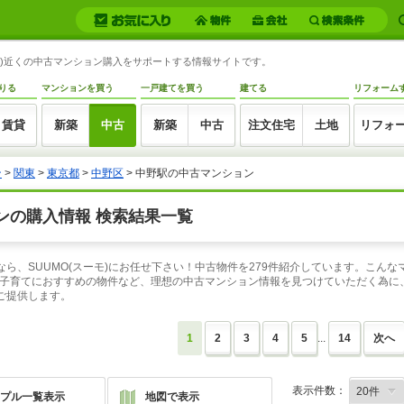
京都)近くの中古マンション購入をサポートする情報サイトです。
りる
マンションを買う
一戸建てを買う
建てる
リフォーム
賃貸
新築
中古
新築
中古
注文住宅
土地
リフォ
ン
>
関東
>
東京都
>
中野区
> 中野駅の中古マンション
ンの購入情報 検索結果一覧
なら、SUUMO(スーモ)にお任せ下さい！中古物件を279件紹介しています。こん
子育てにおすすめの物件など、理想の中古マンション情報を見つけていただく為に、
ご提供します。
1
2
3
4
5
...
14
次へ
表示件数：
プル一覧表示
地図で表示