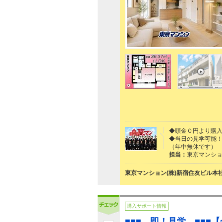
◆頭金０円より購入
◆当日の見学可能！
（年中無休です）
担当：
東京マンショ
東京マンション(株)新宿住友ビル本
購入サポート情報
■■■ 即！見学 ■■■