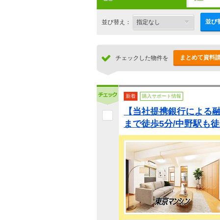
並び
並び替え：
まとめて資料
チェックした物件を
新着
購入サポート情報
【当社提携銀行による融
まで徒歩5分/中野駅も徒