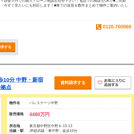
＜頭金０円での購入＞ローン相談お任せ下さい！電話での相談もOK☆■ご出勤
・今すぐ見たいにも対応します！■車での送迎＆数件まとめて物件ご案内いたし
0120-700968
請求する
歩10分 中野・新宿
資料請求する
活拠点
物件名
パレステージ中野
販売価格
4480万円
所在地
東京都中野区中野６-15-13
沿線・駅
JR総武線「東中野」徒歩10分