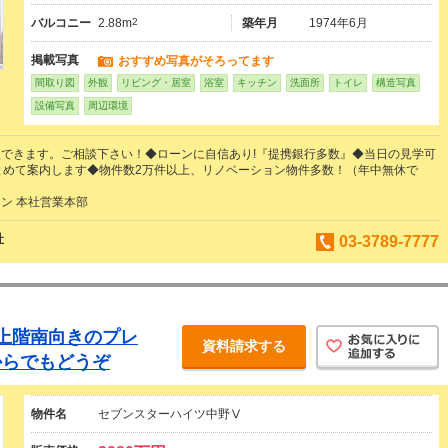
バルコニー
2.88m
2
築年月
1974年6月
掲載写真
おすすめ写真がそろってます
間取り図
外観
リビング・居室
浴室
キッチン
洗面所
トイレ
構造写真
設備写真
周辺環境
できます。ご相談下さい！◆ローンに自信あり!『提携銀行多数』◆当日の見学可
とめて案内します◆物件数2万件以上、リノベーション物件多数！（年中無休で
ン 本社営業本部
社
03-3789-7777
上階南向きのプレ
資料請求する
からでもどうぞ
物件名
セブンスターハイツ中野Ⅴ