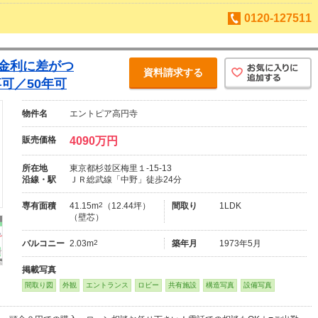
0120-127511
【金利に差がつ
資料請求する
可／50年可
物件名
エントピア高円寺
販売価格
4090万円
所在地
東京都杉並区梅里１-15-13
沿線・駅
ＪＲ総武線「中野」徒歩24分
専有面積
41.15m
2
（12.44坪）
間取り
1LDK
（壁芯）
バルコニー
2.03m
2
築年月
1973年5月
掲載写真
間取り図
外観
エントランス
ロビー
共有施設
構造写真
設備写真