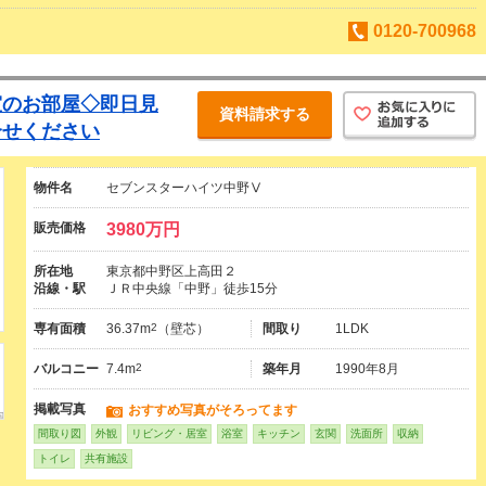
0120-700968
室のお部屋◇即日見
資料請求する
合せください
物件名
セブンスターハイツ中野Ⅴ
販売価格
3980万円
所在地
東京都中野区上高田２
沿線・駅
ＪＲ中央線「中野」徒歩15分
専有面積
36.37m
2
（壁芯）
間取り
1LDK
バルコニー
7.4m
2
築年月
1990年8月
掲載写真
おすすめ写真がそろってます
間取り図
外観
リビング・居室
浴室
キッチン
玄関
洗面所
収納
トイレ
共有施設