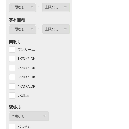
〜
専有面積
〜
間取り
ワンルーム
1K/DK/LDK
2K/DK/LDK
3K/DK/LDK
4K/DK/LDK
5K以上
駅徒歩
バス含む