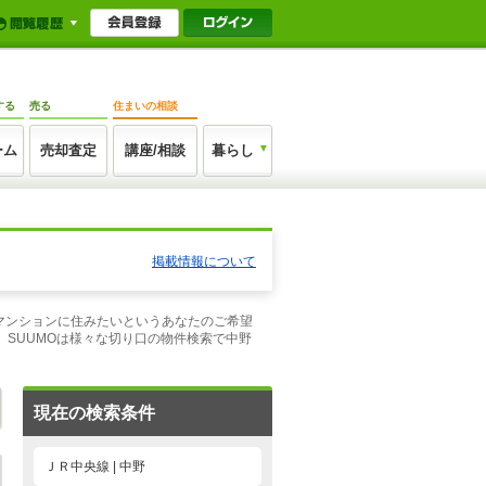
する
売る
住まいの相談
ーム
売却査定
講座/相談
暮らし
掲載情報について
なマンションに住みたいというあなたのご希望
SUUMOは様々な切り口の物件検索で中野
現在の検索条件
ＪＲ中央線 | 中野