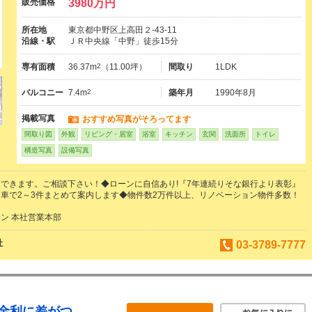
販売価格
3980万円
所在地
東京都中野区上高田２-43-11
沿線・駅
ＪＲ中央線「中野」徒歩15分
専有面積
36.37m
2
（11.00坪）
間取り
1LDK
バルコニー
7.4m
2
築年月
1990年8月
掲載写真
おすすめ写真がそろってます
間取り図
外観
リビング・居室
浴室
キッチン
玄関
洗面所
トイレ
構造写真
設備写真
できます。ご相談下さい！◆ローンに自信あり!『7年連続りそな銀行より表彰』
車で2～3件まとめて案内します◆物件数2万件以上、リノベーション物件多数！
ン 本社営業本部
社
03-3789-7777
【金利に差がつ