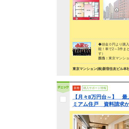
◆頭金０円より購入
能！車で2～3件ま
す）
担当：
東京マンショ
東京マンション(株)新宿住友ビル本
新着
購入サポート情報
【月々8万円台～】 最
ミアム住戸 資料請求