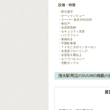
設備・特徴
即引渡可
オーシャンビュー
スーパー 徒歩10分以内
角住戸
全居室収納
セキュリティ充実
バリアフリー
東南向き
平面駐車場
ＴＶモニタ付インターホン
全居室フローリング
全居室６畳以上
ルーフバルコニー
宅配ボックス
清水駅周辺のSUUMO掲載の
賃