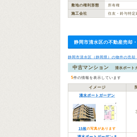
敷地の権利形態
所有権
施工会社
住友・鈴与特定
静岡市清水区の不動産売却
静岡市清水区（静岡県）の物件の売却
中古マンション
清水ポート
5
件の情報を表示しています
イメージ
清水ポートガーデン
15枚
の写真があります
清水ポートガーデン 8