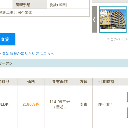
管理形態
委託(巡回)
建設工事共同企業体
・査定
※このページ
・査定情報が知りたい方はこちら
ガーデン
間取り
価格
専有面積
方位
引渡時期
114.09平米
3LDK
2180万円
南東
即引渡可
（壁芯）