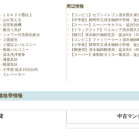
周辺情報
ＬＤＫ２０畳以上
【コンビニ】セブンイレブン清水西久保北
山が見える
【中学校】静岡市立清水袖師中学校：徒歩
浴室乾燥機
【スーパー】スーパーサカマル：徒歩5分
陽当り良好
【ドラッグストア】ウエルシア清水西久保
シャワー付洗面化粧台
【銀行】清水銀行袖師支店：徒歩6分（4
３面採光
【コンビニ】ファミリーマート清水袖師町
２面以上バルコニー
【小学校】静岡市立清水袖師小学校：徒歩
南面バルコニー
【郵便局】清水袖師郵便局：徒歩9分（6
温水洗浄便座
【スーパー】食鮮館タイヨー庵原店：徒歩1
通風良好
眺望良好
小学校 徒歩10分以内
エレベーター
価格帯情報
貸
中古マン