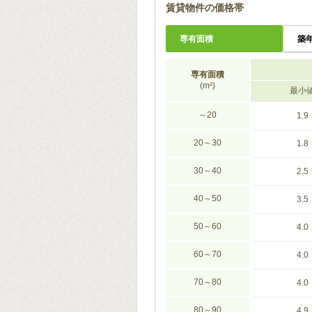
賃貸物件の価格帯
専有面積
築
専有面積
(m²)
最小
～20
1.9
20～30
1.8
30～40
2.5
40～50
3.5
50～60
4.0
60～70
4.0
70～80
4.0
80～90
4.9