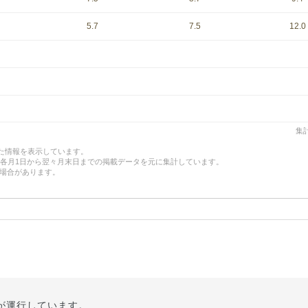
5.7
7.5
12.0
集計
した情報を表示しています。
、各月1日から翌々月末日までの掲載データを元に集計しています。
場合があります。
が運行しています。