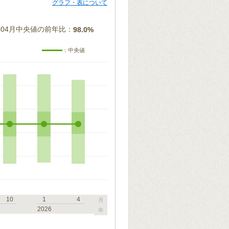
グラフ・表について
5年04月中央値の前年比：
98.0%
：中央値
10
1
4
月
2026
年