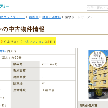
O物件ライブラリー
>
静岡県
>
静岡市清水区
> 清水ポートガーデン
ンの中古物件情報
5
件あります (
中古マンション
は
5
件 )
水区
西久保
「清水」歩25分
築年月
2000年2月
敷地面積
‐
建築面積
‐
駐車場
有
：
用途地域
１種住居
ー：
／月）
現地外観写真