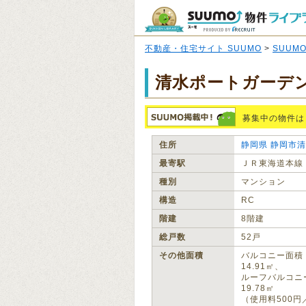
不動産・住宅サイト SUUMO
>
SUUM
清水ポートガーデ
募集中の物件は
住所
静岡県
静岡市清
最寄駅
ＪＲ東海道本線
種別
マンション
構造
RC
階建
8階建
総戸数
52戸
その他面積
バルコニー面積
14.91㎡、
ルーフバルコニ
19.78㎡
（使用料500円