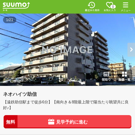
0
1/21
ネオハイツ助信
【遠鉄助信駅まで徒歩6分】【南向き＆8階最上階で陽当たり眺望共に良
好♪】
無料
見学予約に進む