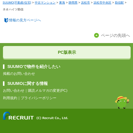
SUUMO[不動産/住宅]
>
中古マンション
>
東海
>
静岡県
>
浜松市
>
浜松市中央区
>
助信駅
>
ネオハイツ助信
情報の見方ページへ
ページの先頭へ
PC版表示
SUUMOで物件を紹介したい
掲載のお問い合わせ
SUUMOに関する情報
お問い合わせ
｜
購読メルマガの変更(PC)
利用規約
｜
プライバシーポリシー