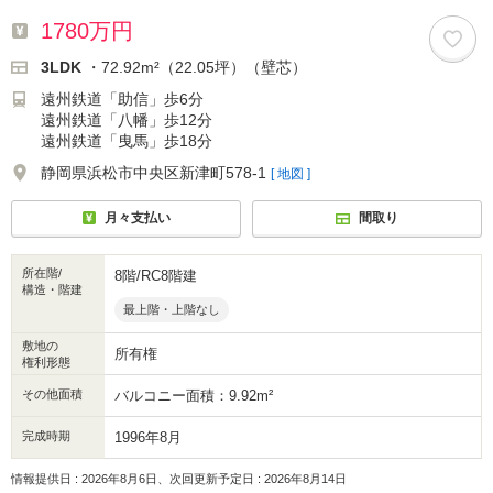
1780万円
3LDK
・72.92m²（22.05坪）（壁芯）
遠州鉄道「助信」歩6分
遠州鉄道「八幡」歩12分
遠州鉄道「曳馬」歩18分
静岡県浜松市中央区新津町578-1
[ 地図 ]
月々支払い
間取り
所在階/
8階/RC8階建
構造・階建
最上階・上階なし
敷地の
所有権
権利形態
その他面積
バルコニー面積：9.92m²
完成時期
1996年8月
情報提供日 : 2026年8月6日、次回更新予定日 : 2026年8月14日