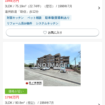
1949万円
表示されておりません。
※取引にかかる費用：物件の契約手続き、決済、引き渡し時にかかる費用を表示しています。
3LDK
/ 75.19m²（22.74坪）（壁芯）
/ 1998年7月
不動産会社によって表記有無が異なるため、ご自身で十分な確認をしていただくようにお願い
遠州鉄道「助信」歩12分
いたします。
※掲載の省エネ性能ラベル内の物件・住棟・号室名称については最新のものに変更されている
対面キッチン
ペット相談
駐車場(普通車)あり
場合があります。
リフォーム済み物件
システムキッチン
価格が近い
1798万円
3LDK
/ 90.8m²（登記）
/ 1984年7月