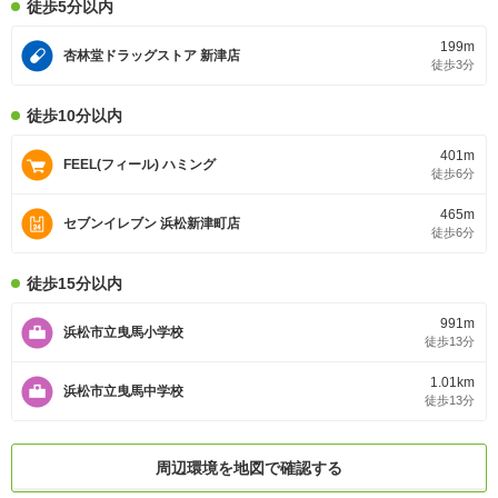
徒歩5分以内
199m
杏林堂ドラッグストア 新津店
徒歩3分
徒歩10分以内
401m
FEEL(フィール) ハミング
徒歩6分
465m
セブンイレブン 浜松新津町店
徒歩6分
徒歩15分以内
991m
浜松市立曳馬小学校
徒歩13分
1.01km
浜松市立曳馬中学校
徒歩13分
周辺環境を地図で確認する