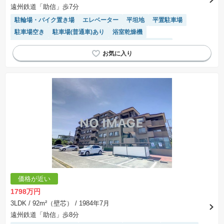
遠州鉄道「助信」歩7分
駐輪場・バイク置き場
エレベーター
平坦地
平置駐車場
駐車場空き
駐車場(普通車)あり
浴室乾燥機
リフォーム済み物件
閑静な住宅地
システムキッチン
温水洗浄便座
モニター付きインターホン
価格が近い
1798万円
3LDK
/ 92m²（壁芯）
/ 1984年7月
遠州鉄道「助信」歩8分