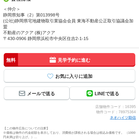
＜仲介＞
静岡県知事（2）第013998号
(公社)静岡県宅地建物取引業協会会員 東海不動産公正取引協議会加
盟
不動産のアクア (株)アクア
〒430-0906 静岡県浜松市中央区住吉2-1-15
無料
見学予約に進む
メールで送る
LINEで送る
店舗物件コード：16395
物件コード：78975364
ネオハイツ助信
【この物件広告についての注釈】
※価格は物件の代金総額を表示しており、消費税が課税される場合は税込み価格です。 （1000
円未満は切り上げ。）