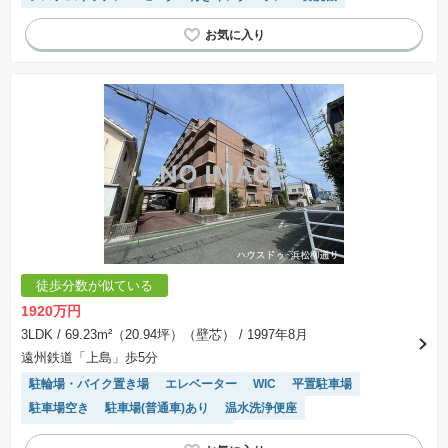
徒歩分数が似ている
1920万円
3LDK
/ 69.23m²（20.94坪）（壁芯）
/ 1997年8月
遠州鉄道「上島」歩5分
駐輪場・バイク置き場
エレベーター
WIC
平置駐車場
駐車場空き
駐車場(普通車)あり
温水洗浄便座
モニター付きインターホン
食洗機