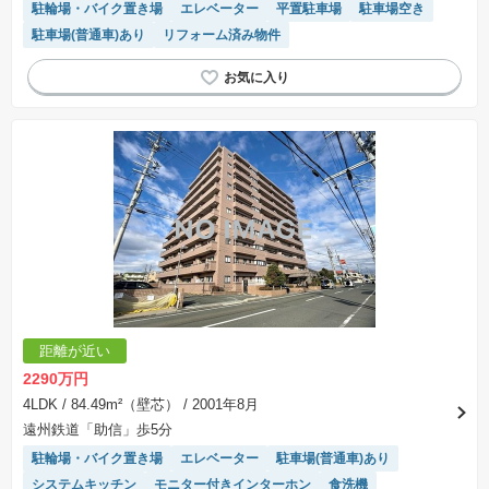
駐輪場・バイク置き場
エレベーター
平置駐車場
駐車場空き
駐車場(普通車)あり
リフォーム済み物件
距離が近い
2290万円
4LDK
/ 84.49m²（壁芯）
/ 2001年8月
遠州鉄道「助信」歩5分
駐輪場・バイク置き場
エレベーター
駐車場(普通車)あり
システムキッチン
モニター付きインターホン
食洗機