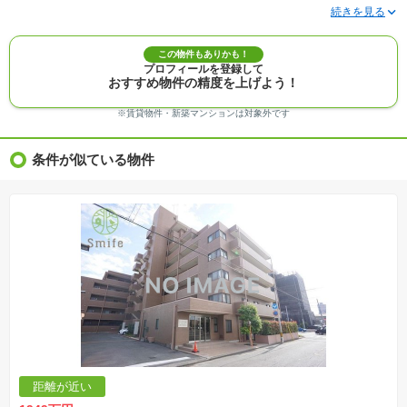
※写真に写っている、またはパース（絵）や間取り図に描かれている家具や車などは、特にコ
メントがない場合、販売価格に含まれません。
※敷地権利が定期借地権のものは価格に権利金を含みます。
※建築条件付き土地価格には、建物価格は含まれません。
この物件もありかも！
※物件情報は、原則として情報提供日の２日前に最終確認した情報です。
プロフィールを登録して
※完成予想図はいずれも外構、植栽、外観等実際のものとは多少異なることがあります。
おすすめ物件の精度を上げよう！
※モデルルーム・モデルハウス・展示場・ショールームの画像の場合、今回販売の物件と異な
る場合があります。
※ＣＧ合成の画像の場合、実際とは多少異なる場合があります。
※賃貸物件・新築マンションは対象外です
※物件特徴：販売戸数が複数の物件は、全ての住戸に該当しない項目もあります。
※完成後１年以上を経過した未入居物件が掲載される場合があります。ご了承ください。
※新着：物件情報が「SUUMO」に掲載された日から１週間表示されます。
条件が似ている物件
※価格更新：物件価格が変更された日から１週間表示されます。
※販売予定物件はすべて、販売開始するまで契約または予約の申込みはできません。
※購入の前には物件内容や契約条件についてご自身で十分な確認をしていただくようにお願い
いたします。
※建築条件土地の情報内に掲載されている、建物プラン例は、土地購入者の設計プランの参考
の一例であって、プランの採用可否は任意です。
※土地（建築条件なし）で「建物プラン例」が表記してある時、そのプラン例は特定の建築請
負会社によるもので、当該建築請負会社以外で建てた場合、同様のものが同価格で建てられる
とは限りません。また建築請負会社を特定するものではありません。
※建築条件付き土地とは、その土地に建築する建物の建築請負契約が、一定期間内に成立する
ことを条件として売買される土地のことをいいます。建築請負契約成立に向けて設計プランを
協議するため、土地購入者が自己の希望する建物の設計協議をするために必要な相当の期間の
交渉期間が設定され、その期間内で希望を満たすプランが実現できたかどうかにより結論を出
します。なお、この期間は概ね3ヶ月程度とされています。納得のいくプランが出来ず、建築請
負契約が成立しない場合、土地売買契約は白紙に戻り、土地契約にかかった代金（土地代金、
手付金など）は名目のいかんに関わらず、全て返却されます。
※課税対象物件の「価格」や「費用等」は消費税込みの「総額表示」で統一しています。
※「本体価格」とは、課税対象物件においては「消費税を除いた建物価格」と「土地価格」の
距離が近い
合計額を指します。
※課税対象物件は消費税込みの総額表示のため、不動産広告の販売価格には本体価格の金額は