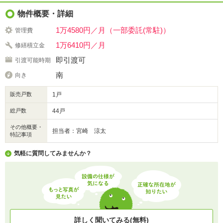
物件概要・詳細
1万4580円／月（一部委託(常駐)）
管理費
1万6410円／月
修繕積立金
即引渡可
引渡可能時期
南
向き
販売戸数
1戸
総戸数
44戸
その他概要・
担当者：宮崎 涼太
特記事項
気軽に質問してみませんか？
詳しく聞いてみる(無料)