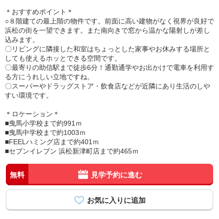
＊おすすめポイント＊
○８階建ての最上階の物件です。前面に高い建物がなく視界が良好で
浜松の街を一望できます。また南向きで窓から温かな陽射しが差し
込みます。
〇リビングに隣接した和室はちょっとした家事やお休みする場所と
しても使えるホッとできる空間です。
〇最寄りの助信駅まで徒歩6分！通勤通学やお出かけで電車を利用す
る方にうれしい立地ですね。
〇スーパーやドラッグストア・飲食店などが近隣にあり生活のしや
すい環境です。
＊ロケーション＊
■曳馬小学校まで約991ｍ
■曳馬中学校まで約1003ｍ
■FEELハミング店まで約401ｍ
■セブンイレブン 浜松新津町店まで約465ｍ
無料
見学予約に進む