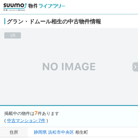
グラン・ドムール相生の中古物件情報
1/5
7
掲載中の物件は
件あります
(
中古マンション:7件
)
住所
静岡県
浜松市中央区
相生町