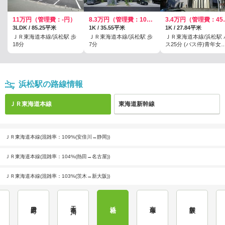
11万円（管理費：-円）
8.3万円（管理費：10000円）
3.4万円
3LDK / 85.25平米
1K / 35.55平米
1K / 27.84平米
ＪＲ東海道本線/浜松駅 歩
ＪＲ東海道本線/浜松駅 歩
ＪＲ東海道本線/浜松駅 
18分
7分
ス25分 (バス停)青年女
会館 歩1分
浜松駅の路線情報
ＪＲ東海道本線
東海道新幹線
ＪＲ東海道本線(混雑率：109%(安倍川→静岡))
ＪＲ東海道本線(混雑率：104%(熱田→名古屋))
ＪＲ東海道本線(混雑率：103%(茨木→新大阪))
豊田町
天竜川
浜松
高塚
舞阪