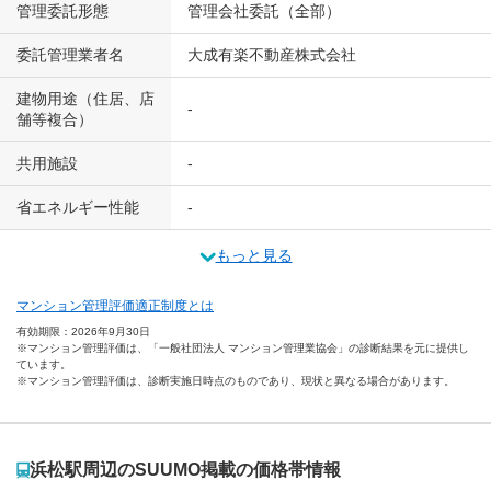
管理委託形態
管理会社委託（全部）
委託管理業者名
大成有楽不動産株式会社
建物用途（住居、店
-
舗等複合）
共用施設
-
省エネルギー性能
-
もっと見る
マンション管理評価適正制度とは
有効期限：2026年9月30日
※マンション管理評価は、「一般社団法人 マンション管理業協会」の診断結果を元に提供し
ています。
※マンション管理評価は、診断実施日時点のものであり、現状と異なる場合があります。
浜松駅周辺のSUUMO掲載の価格帯情報