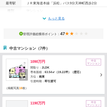
最寄駅
ＪＲ東海道本線「浜松」バス9分天神町西歩2分
種別
マンション
もっと見る
47
管理評価総獲得ポイント：
中古マンション（7件）
中古
1090万円
マンション
間取り：
2LDK
専有面積：
63.54㎡（19.22坪）（壁芯）
画像を
方位：
南東
見る
引渡時期：
即引渡可
（掲載写真
18
枚）
中古
1190万円
マンション