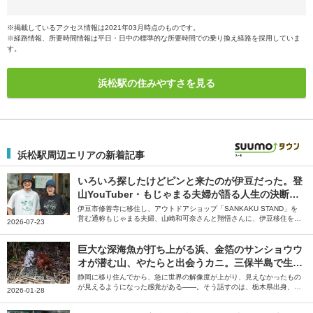
※掲載しているアクセス情報は2021年03月時点のものです。
※経路情報、所要時間情報は平日・日中の標準的な所要時間での乗り換え経路を採用していま
す。
浜松駅の住みやすさを見る
浜松駅周辺エリアの新着記事
いろいろ探したけどピンと来たのが伊豆だった。登
山YouTuber・もじゃまる夫婦が語る人生の決断と
移住のリアル
伊豆市修善寺に移住し、アウトドアショップ「SANKAKU STAND」を
営む通称もじゃまる夫婦、山崎和可奈さんと翔悟さんに、伊豆移住を決
2026-07-23
めたきっかけや修善寺でアウトドアショップを開業するまでの苦労、伊
豆移住後に変わった生活について伺いました。
巨大な深海魚が打ち上がる浜、金箔のサンショウウ
オが潜む山、やたらと出会うカニ。三保半島で生き
物と隣り合う暮らし｜文・さとかつ（漫画家）
静岡に移り住んでから、急に世界の解像度が上がり、見えなかったもの
が見えるようになった感覚がある――。そう話すのは、栃木県出身、静
2026-01-28
岡県在住の漫画家、さとかつさん。大学進学と共に移り住んだ静岡県三
保半島とそこで出会ったたくさんの生き物について綴っていただきまし