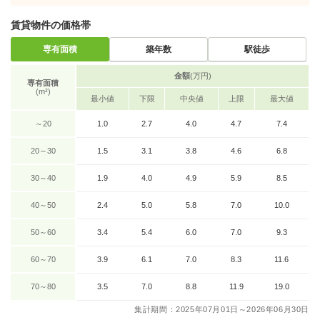
賃貸物件の価格帯
専有面積
築年数
駅徒歩
金額
(万円)
専有面積
(m²)
最小値
下限
中央値
上限
最大値
～20
1.0
2.7
4.0
4.7
7.4
20～30
1.5
3.1
3.8
4.6
6.8
30～40
1.9
4.0
4.9
5.9
8.5
40～50
2.4
5.0
5.8
7.0
10.0
50～60
3.4
5.4
6.0
7.0
9.3
60～70
3.9
6.1
7.0
8.3
11.6
70～80
3.5
7.0
8.8
11.9
19.0
集計期間：2025年07月01日～2026年06月30日