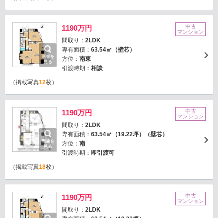
中古
1190万円
マンション
間取り：
2LDK
専有面積：
63.54㎡（壁芯）
画像を
方位：
南東
見る
引渡時期：
相談
（掲載写真
12
枚）
中古
1190万円
マンション
間取り：
2LDK
専有面積：
63.54㎡（19.22坪）（壁芯）
画像を
方位：
南
見る
引渡時期：
即引渡可
（掲載写真
18
枚）
中古
1190万円
マンション
間取り：
2LDK