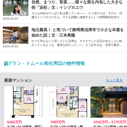
た。
自然、まつり、音楽……様々な面を内包した大きな
街「浜松」文：イシヅカユウ
そんな浜松をやっぱり私は愛している――。そう話すのは、モデル・俳
優のイシヅカユウさん。今でも頻繁に規制するという静岡県浜松市の魅
2025-04-10
力について、思い出も交えながら綴っていただきました。
地元最高！ と気づいて静岡県沼津市で小さな本屋を
始めた話｜文・江本典隆
かつて何もないと思っていた沼津は、キラキラした宝石があちこちに転
がっているような、最高な街だった――。そう話すのは、沼津で書店を
2024-10-03
営む江本典隆さん。20年ぶりに戻ってきた沼津でその魅力に気づき、運
命的な経緯で本屋を開くまでの経緯を、お気に入りのお店とともに綴っ
ていただきました。
グラン・ドムール相生周辺の物件情報
新築マンション
もっと見る
5480万円
7080万円
4330万円～5770万円
3LDK / 81.68平米（壁芯）
3LDK / 100.07平米（壁芯）