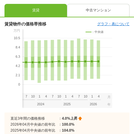
賃貸
中古マンション
賃貸物件の価格帯推移
グラフ・表について
万円
：中央値
10.5
8.4
6.3
4.2
2.1
0
7
10
1
4
7
10
1
4
7
10
1
4
7
10
1
4
月
2023
2024
2025
2026
年
直近3年間の価格推移
：
4.0%上昇
2026年04月中央値の前年比
：
100.0%
2025年04月中央値の前年比
：
104.0%