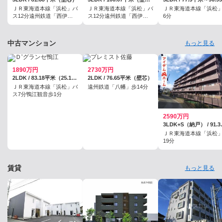
ＪＲ東海道本線「浜松」バ
ＪＲ東海道本線「浜松」バ
ＪＲ東海道本線「浜松
ス12分遠州鉄道「西伊
ス12分遠州鉄道「西伊
6分
場」歩6分
場」歩6分
中古マンション
もっと見る
1890万円
2730万円
2LDK / 83.18平米（25.16坪）（壁芯）
2LDK / 76.65平米（壁芯）
ＪＲ東海道本線「浜松」バ
遠州鉄道「八幡」歩14分
ス7分鴨江観音歩1分
2590万円
3LDK+S（納
ＪＲ東海道本線「浜松
19分
賃貸
もっと見る