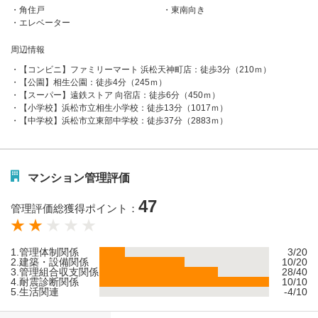
角住戸
東南向き
エレベーター
周辺情報
【コンビニ】ファミリーマート 浜松天神町店：徒歩3分（210ｍ）
【公園】相生公園：徒歩4分（245ｍ）
【スーパー】遠鉄ストア 向宿店：徒歩6分（450ｍ）
【小学校】浜松市立相生小学校：徒歩13分（1017ｍ）
【中学校】浜松市立東部中学校：徒歩37分（2883ｍ）
マンション管理評価
47
管理評価総獲得ポイント：
1.管理体制関係
3/20
2.建築・設備関係
10/20
3.管理組合収支関係
28/40
4.耐震診断関係
10/10
5.生活関連
-4/10