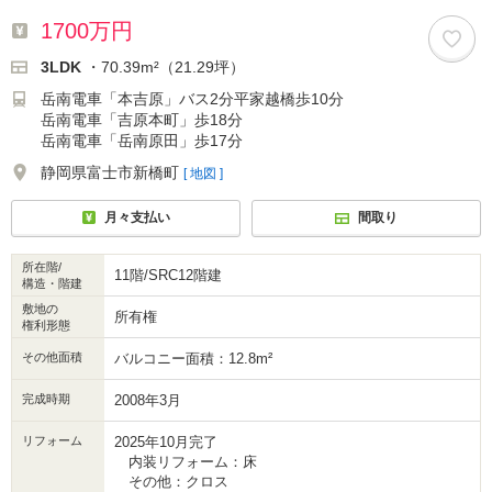
1700万円
3LDK
・70.39m²（21.29坪）
岳南電車「本吉原」バス2分平家越橋歩10分
岳南電車「吉原本町」歩18分
岳南電車「岳南原田」歩17分
静岡県富士市新橋町
[ 地図 ]
月々支払い
間取り
所在階/
11階/SRC12階建
構造・階建
敷地の
所有権
権利形態
その他面積
バルコニー面積：12.8m²
完成時期
2008年3月
リフォーム
2025年10月完了
内装リフォーム：床
その他：クロス