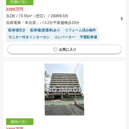
距離が近い
2390万円
3LDK
/ 73.55m²（壁芯）
/ 2008年3月
岳南電車「本吉原」バス2分平家越橋歩10分
駐車場空き
駐車場(普通車)あり
リフォーム済み物件
モニター付きインターホン
エレベーター
平置駐車場
ペット相談
価格が近い