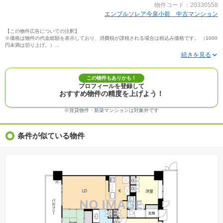
物件コード：20330558
エンブルソレア今泉小前 中古マンション
【この物件広告についての注釈】
※価格は物件の代金総額を表示しており、消費税が課税される場合は税込み価格です。 （1000
円未満は切り上げ。）
※写真に写っている、またはパース（絵）や間取り図に描かれている家具や車などは、特にコ
メントがない場合、販売価格に含まれません。
※敷地権利が定期借地権のものは価格に権利金を含みます。
※建築条件付き土地価格には、建物価格は含まれません。
この物件もありかも！
※物件情報は、原則として情報提供日の２日前に最終確認した情報です。
プロフィールを登録して
※完成予想図はいずれも外構、植栽、外観等実際のものとは多少異なることがあります。
おすすめ物件の精度を上げよう！
※モデルルーム・モデルハウス・展示場・ショールームの画像の場合、今回販売の物件と異な
る場合があります。
※ＣＧ合成の画像の場合、実際とは多少異なる場合があります。
※賃貸物件・新築マンションは対象外です
※物件特徴：販売戸数が複数の物件は、全ての住戸に該当しない項目もあります。
※完成後１年以上を経過した未入居物件が掲載される場合があります。ご了承ください。
※新着：物件情報が「SUUMO」に掲載された日から１週間表示されます。
条件が似ている物件
※価格更新：物件価格が変更された日から１週間表示されます。
※販売予定物件はすべて、販売開始するまで契約または予約の申込みはできません。
※購入の前には物件内容や契約条件についてご自身で十分な確認をしていただくようにお願い
いたします。
※建築条件土地の情報内に掲載されている、建物プラン例は、土地購入者の設計プランの参考
の一例であって、プランの採用可否は任意です。
※土地（建築条件なし）で「建物プラン例」が表記してある時、そのプラン例は特定の建築請
負会社によるもので、当該建築請負会社以外で建てた場合、同様のものが同価格で建てられる
とは限りません。また建築請負会社を特定するものではありません。
※建築条件付き土地とは、その土地に建築する建物の建築請負契約が、一定期間内に成立する
ことを条件として売買される土地のことをいいます。建築請負契約成立に向けて設計プランを
協議するため、土地購入者が自己の希望する建物の設計協議をするために必要な相当の期間の
交渉期間が設定され、その期間内で希望を満たすプランが実現できたかどうかにより結論を出