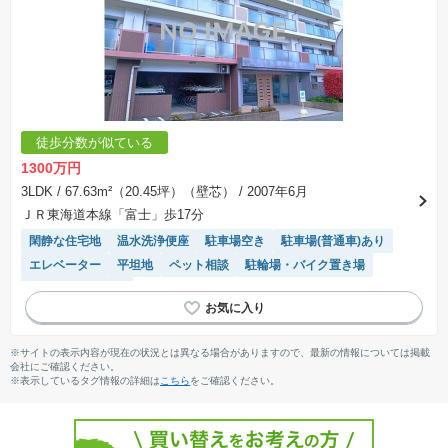
徒歩分数が似ている
1300万円
3LDK
/ 67.63m²（20.45坪）（壁芯）
/ 2007年6月
ＪＲ東海道本線「富士」歩17分
閑静な住宅地
温水洗浄便座
駐車場空き
駐車場(普通車)あり
エレベーター
平坦地
ペット相談
駐輪場・バイク置き場
システムキッチン
※サイトの表示内容が現在の状況とは異なる場合がありますので、最新の情報については掲載
会社にご確認ください。
※表示しているタグ情報の詳細は
こちら
をご確認ください。