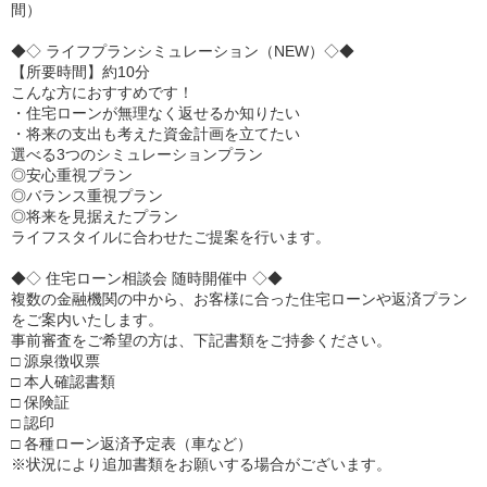
間）
◆◇ ライフプランシミュレーション（NEW）◇◆
【所要時間】約10分
こんな方におすすめです！
・住宅ローンが無理なく返せるか知りたい
・将来の支出も考えた資金計画を立てたい
選べる3つのシミュレーションプラン
◎安心重視プラン
◎バランス重視プラン
◎将来を見据えたプラン
ライフスタイルに合わせたご提案を行います。
◆◇ 住宅ローン相談会 随時開催中 ◇◆
複数の金融機関の中から、お客様に合った住宅ローンや返済プラン
をご案内いたします。
事前審査をご希望の方は、下記書類をご持参ください。
□ 源泉徴収票
□ 本人確認書類
□ 保険証
□ 認印
□ 各種ローン返済予定表（車など）
※状況により追加書類をお願いする場合がございます。