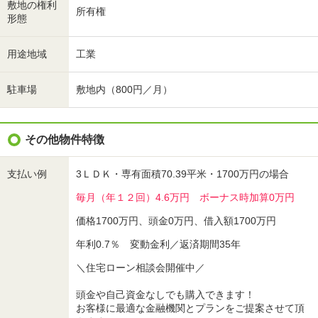
敷地の権利
所有権
形態
用途地域
工業
駐車場
敷地内（800円／月）
その他物件特徴
支払い例
3ＬＤＫ・専有面積70.39平米・1700万円の場合
毎月（年１２回）4.6万円 ボーナス時加算0万円
価格1700万円、頭金0万円、借入額1700万円
年利0.7％ 変動金利／返済期間35年
＼住宅ローン相談会開催中／
頭金や自己資金なしでも購入できます！
お客様に最適な金融機関とプランをご提案させて頂