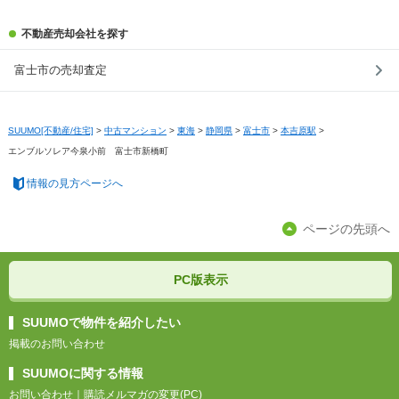
不動産売却会社を探す
富士市の売却査定
SUUMO[不動産/住宅]
>
中古マンション
>
東海
>
静岡県
>
富士市
>
本吉原駅
>
エンブルソレア今泉小前 富士市新橋町
情報の見方ページへ
ページの先頭へ
PC版表示
SUUMOで物件を紹介したい
掲載のお問い合わせ
SUUMOに関する情報
お問い合わせ
｜
購読メルマガの変更(PC)