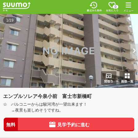
0
1/19
エンブルソレア今泉小前 富士市新橋町
☆ バルコニーからは駿河湾が一望出来ます！
→夜景も楽しめそうですね。
無料
見学予約に進む