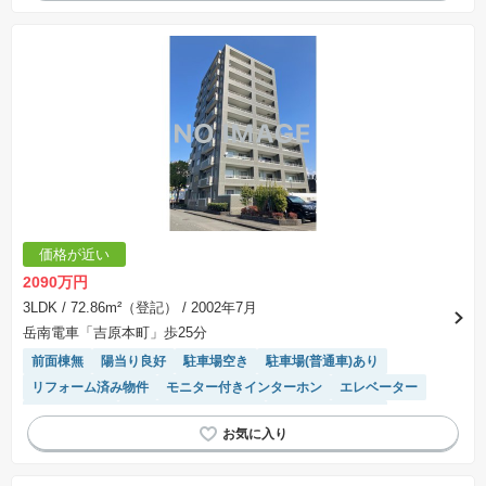
価格が近い
2090万円
3LDK
/ 72.86m²（登記）
/ 2002年7月
岳南電車「吉原本町」歩25分
前面棟無
陽当り良好
駐車場空き
駐車場(普通車)あり
リフォーム済み物件
モニター付きインターホン
エレベーター
宅配ボックス
駐輪場・バイク置き場
システムキッチン