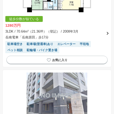
します。なお、この期間は概ね3ヶ月程度とされています。納得のいくプランが出来ず、建築請
負契約が成立しない場合、土地売買契約は白紙に戻り、土地契約にかかった代金（土地代金、
手付金など）は名目のいかんに関わらず、全て返却されます。
※課税対象物件の「価格」や「費用等」は消費税込みの「総額表示」で統一しています。
※「本体価格」とは、課税対象物件においては「消費税を除いた建物価格」と「土地価格」の
徒歩分数が似ている
合計額を指します。
※課税対象物件は消費税込みの総額表示のため、不動産広告の販売価格には本体価格の金額は
1280万円
表示されておりません。
※取引にかかる費用：物件の契約手続き、決済、引き渡し時にかかる費用を表示しています。
3LDK
/ 70.64m²（21.36坪）（登記）
/ 2008年3月
不動産会社によって表記有無が異なるため、ご自身で十分な確認をしていただくようにお願い
岳南電車「岳南原田」歩17分
いたします。
※掲載の省エネ性能ラベル内の物件・住棟・号室名称については最新のものに変更されている
駐車場空き
駐車場(普通車)あり
エレベーター
平坦地
場合があります。
ペット相談
駐輪場・バイク置き場