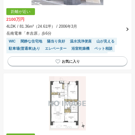
距離が近い
2100万円
4LDK
/ 81.36m²（24.61坪）
/ 2006年3月
岳南電車「本吉原」歩6分
WIC
閑静な住宅地
陽当り良好
温水洗浄便座
山が見える
駐車場(普通車)あり
エレベーター
浴室乾燥機
ペット相談
宅配ボックス
駐輪場・バイク置き場
システムキッチン