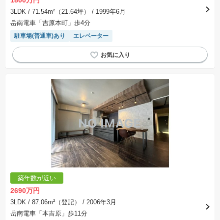
1800万円
3LDK
/ 71.54m²（21.64坪）
/ 1999年6月
岳南電車「吉原本町」歩4分
駐車場(普通車)あり
エレベーター
築年数が近い
2690万円
3LDK
/ 87.06m²（登記）
/ 2006年3月
岳南電車「本吉原」歩11分