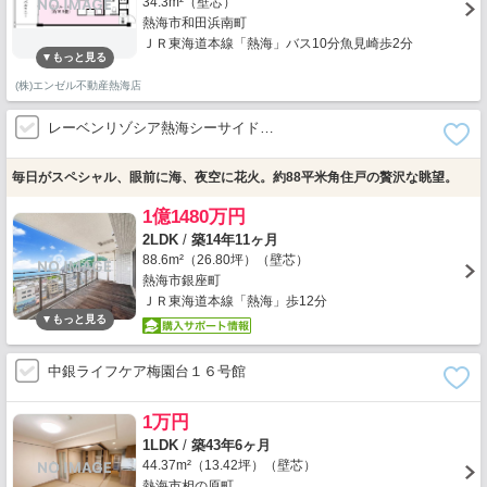
34.3m²（壁芯）
熱海市和田浜南町
ＪＲ東海道本線「熱海」バス10分魚見崎歩2分
(株)エンゼル不動産熱海店
レーベンリゾシア熱海シーサイド…
毎日がスペシャル、眼前に海、夜空に花火。約88平米角住戸の贅沢な眺望。
1億1480万円
2LDK
/
築14年11ヶ月
88.6m²（26.80坪）（壁芯）
熱海市銀座町
ＪＲ東海道本線「熱海」歩12分
中銀ライフケア梅園台１６号館
1万円
1LDK
/
築43年6ヶ月
44.37m²（13.42坪）（壁芯）
熱海市相の原町