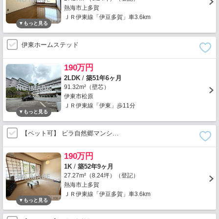
熱海市上多賀
ＪＲ伊東線「伊豆多賀」車3.6km
伊東ホームステッド
190万円
2LDK
/
築51年6ヶ月
91.32m²（壁芯）
伊東市松原
ＪＲ伊東線「伊東」歩11分
【ペット可】 ビラ自然郷マンシ…
190万円
1K
/
築52年9ヶ月
27.27m²（8.24坪）（登記）
熱海市上多賀
ＪＲ伊東線「伊豆多賀」車3.6km