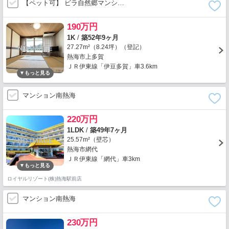
【ペット可】 ビラ自然郷マンシ…
190万円
1K
/
築52年9ヶ月
27.27m²（8.24坪）（登記）
熱海市上多賀
ＪＲ伊東線「伊豆多賀」車3.6km
マンション南熱海
220万円
1LDK
/
築49年7ヶ月
25.57m²（壁芯）
熱海市網代
ＪＲ伊東線「網代」車3km
ロイヤルリゾート(株)熱海駅前店
マンション南熱海
230万円