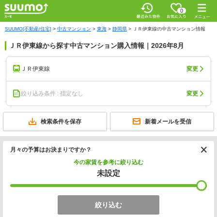
0
SUUMO[不動産/住宅]
>
中古マンション
>
東海
>
静岡県
>
ＪＲ伊東線の中古マンション情報
ＪＲ伊東線から探す中古マンション購入情報｜2026年8月
ＪＲ伊東線
変更
絞り込み条件 : 指定なし
変更
検索条件を保存
新着メールを受信
月々の予算はお決まりですか？
今の家賃を参考に絞り込む
未設定
絞り込む