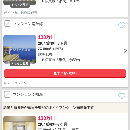
ＪＲ伊東線「網代」車3km
(株)エンゼル不動産熱海店
マンション南熱海
180万円
2K
/
築49年7ヶ月
23.06m²（登記）
熱海市網代
ＪＲ伊東線「網代」歩39分
見学予約(無料)
(有)アースホーム
マンション南熱海
温泉と海景色が毎日を贅沢にほどくマンション南熱海です
180万円
2K
/
築49年7ヶ月
23.06m²（6.97坪）（壁芯）