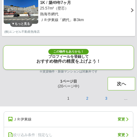
1K
/
築49年7ヶ月
25.57m²（壁芯）
熱海市網代
ＪＲ伊東線「網代」車3km
(株)エンゼル不動産熱海店
この物件もありかも！
プロフィールを登録して
おすすめ物件の精度を上げよう！
※賃貸物件・新築マンションは対象外です
1
ページ目
次へ
(
20
ページ中)
1
2
3
…
ＪＲ伊東線
変更
絞り込み条件 : 指定なし
変更