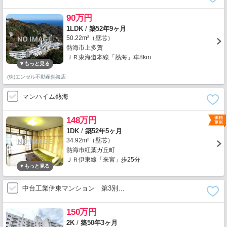
90万円
1LDK
/
築52年9ヶ月
50.22m²（壁芯）
熱海市上多賀
ＪＲ東海道本線「熱海」車8km
(株)エンゼル不動産熱海店
マンハイム熱海
148万円
1DK
/
築52年5ヶ月
34.92m²（壁芯）
熱海市紅葉ガ丘町
ＪＲ伊東線「来宮」歩25分
中台工業伊東マンション 第3別…
150万円
2K
/
築50年3ヶ月