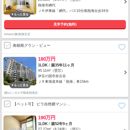
熱海市網代
ＪＲ伊東線「網代」バス10分南熱海台歩34分
見学予約(無料)
Athletic(株)熱海支店
南箱根グラン・ビュー
180万円
1LDK
/
築35年11ヶ月
45.11m²（壁芯）
伊豆の国市奈古谷
ＪＲ東海道本線「熱海」車15km
(株)エンゼル不動産熱海店
【ペット可】 ビラ自然郷マンシ…
190万円
1LDK
/
築52年9ヶ月
27.27m²（8.24坪）（登記）