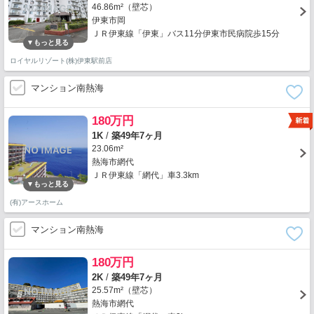
46.86m²（壁芯）
伊東市岡
ＪＲ伊東線「伊東」バス11分伊東市民病院歩15分
ロイヤルリゾート(株)伊東駅前店
マンション南熱海
180万円
1K
/
築49年7ヶ月
23.06m²
熱海市網代
ＪＲ伊東線「網代」車3.3km
(有)アースホーム
マンション南熱海
180万円
2K
/
築49年7ヶ月
25.57m²（壁芯）
熱海市網代