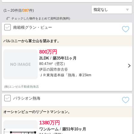
(
1
～
20
件目/
387
件)
チェックした物件をまとめて資料請求(無料)
南箱根グラン・ビュー
バルコニーから富士山を望みます。
800万円
2LDK
/
築35年11ヶ月
80.47m²（壁芯）
伊豆の国市奈古谷
ＪＲ東海道本線「熱海」車15km
(株)エンゼル不動産熱海店
パラシオン熱海
オーシャンビューのリゾートマンション。
1380万円
ワンルーム
/
築51年10ヶ月