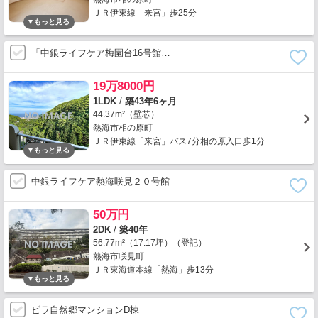
ＪＲ伊東線「来宮」歩25分
「中銀ライフケア梅園台16号館…
19万8000円
1LDK
/
築43年6ヶ月
44.37m²（壁芯）
熱海市相の原町
ＪＲ伊東線「来宮」バス7分相の原入口歩1分
中銀ライフケア熱海咲見２０号館
50万円
2DK
/
築40年
56.77m²（17.17坪）（登記）
熱海市咲見町
ＪＲ東海道本線「熱海」歩13分
ビラ自然郷マンションD棟