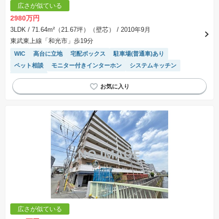
広さが似ている
2980万円
3LDK
/ 71.64m²（21.67坪）（壁芯）
/ 2010年9月
東武東上線「和光市」歩19分
WIC
高台に立地
宅配ボックス
駐車場(普通車)あり
ペット相談
モニター付きインターホン
システムキッチン
浴室乾燥機
広さが似ている