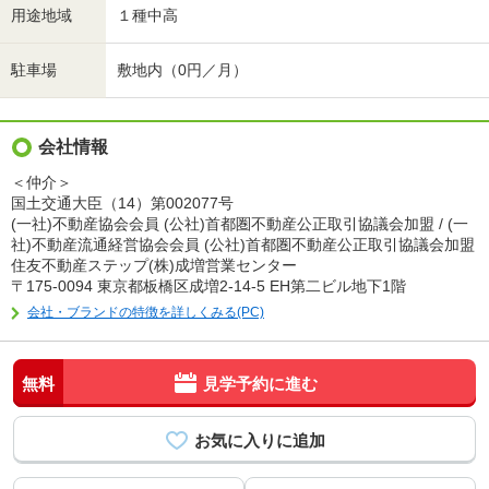
用途地域
１種中高
駐車場
敷地内（0円／月）
会社情報
＜仲介＞
国土交通大臣（14）第002077号
(一社)不動産協会会員 (公社)首都圏不動産公正取引協議会加盟 / (一
社)不動産流通経営協会会員 (公社)首都圏不動産公正取引協議会加盟
住友不動産ステップ(株)成増営業センター
〒175-0094 東京都板橋区成増2-14-5 EH第二ビル地下1階
会社・ブランドの特徴を詳しくみる(PC)
無料
見学予約に進む