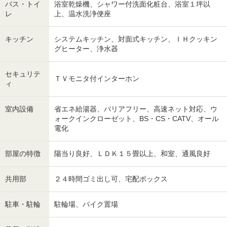
バス・トイ
浴室乾燥機、シャワー付洗面化粧台、浴室１坪以
レ
上、温水洗浄便座
キッチン
システムキッチン、対面式キッチン、ＩＨクッキン
グヒーター、浄水器
セキュリテ
ＴＶモニタ付インターホン
ィ
室内設備
省エネ給湯器、バリアフリー、高速ネット対応、ウ
ォークインクローゼット、BS・CS・CATV、オール
電化
部屋の特徴
陽当り良好、ＬＤＫ１５畳以上、和室、通風良好
共用部
２４時間ゴミ出し可、宅配ボックス
駐車・駐輪
駐輪場、バイク置場