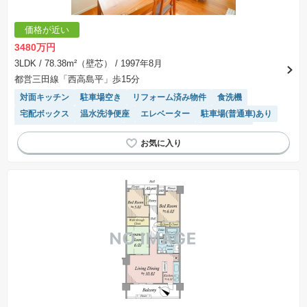
価格が近い
3480万円
3LDK
/ 78.38m²（壁芯）
/ 1997年8月
都営三田線「西高島平」歩15分
対面キッチン
駐車場空き
リフォーム済み物件
食洗機
宅配ボックス
温水洗浄便座
エレベーター
駐車場(普通車)あり
モニター付きインターホン
システムキッチン
浴室乾燥機
陽当り良好