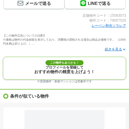
メールで送る
LINEで送る
店舗物件コード：15583073
物件コード：79057520
レーベン和光ソラレア
【この物件広告についての注釈】
※価格は物件の代金総額を表示しており、消費税が課税される場合は税込み価格です。 （1000
円未満は切り上げ。）
※写真に写っている、またはパース（絵）や間取り図に描かれている家具や車などは、特にコ
メントがない場合、販売価格に含まれません。
※敷地権利が定期借地権のものは価格に権利金を含みます。
※建築条件付き土地価格には、建物価格は含まれません。
この物件もありかも！
※物件情報は、原則として情報提供日の２日前に最終確認した情報です。
プロフィールを登録して
※完成予想図はいずれも外構、植栽、外観等実際のものとは多少異なることがあります。
おすすめ物件の精度を上げよう！
※モデルルーム・モデルハウス・展示場・ショールームの画像の場合、今回販売の物件と異な
る場合があります。
※ＣＧ合成の画像の場合、実際とは多少異なる場合があります。
※賃貸物件・新築マンションは対象外です
※物件特徴：販売戸数が複数の物件は、全ての住戸に該当しない項目もあります。
※完成後１年以上を経過した未入居物件が掲載される場合があります。ご了承ください。
※新着：物件情報が「SUUMO」に掲載された日から１週間表示されます。
条件が似ている物件
※価格更新：物件価格が変更された日から１週間表示されます。
※販売予定物件はすべて、販売開始するまで契約または予約の申込みはできません。
※購入の前には物件内容や契約条件についてご自身で十分な確認をしていただくようにお願い
いたします。
※建築条件土地の情報内に掲載されている、建物プラン例は、土地購入者の設計プランの参考
の一例であって、プランの採用可否は任意です。
※土地（建築条件なし）で「建物プラン例」が表記してある時、そのプラン例は特定の建築請
負会社によるもので、当該建築請負会社以外で建てた場合、同様のものが同価格で建てられる
とは限りません。また建築請負会社を特定するものではありません。