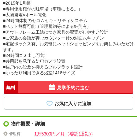
■2015年1月築
■専用使用権付の駐車場（車種による。）
■太陽発電×オール電化
■24時間体制のセコムセキュリティシステム
■ペット飼育可能（管理規約等による細則有）
■アウトフレーム工法につき家具の配置がしやすい設計
■ご家族の会話が弾むカウンター付の対面式キッチン
■宅配ボックス有、お気軽にネットショッピングをお楽しみいただけ
ます。
■24時間ゴミ出し可能
■共用部を見守る防犯カメラ設置
■住戸内の段差を抑えるフルフラット設計
■ゆったり利用できる浴室1418サイズ
無料
見学予約に進む
物件概要・詳細
1万5300円／月（委託(通勤)）
管理費