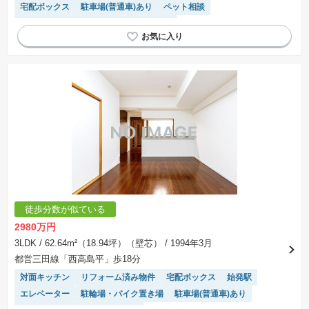
宅配ボックス
駐車場(普通車)あり
ペット相談
モニター付きインターホン
浴室乾燥機
徒歩分数が似ている
2980万円
3LDK
/ 62.64m²（18.94坪）（壁芯）
/ 1994年3月
都営三田線「西高島平」歩18分
対面キッチン
リフォーム済み物件
宅配ボックス
始発駅
エレベーター
駐輪場・バイク置き場
駐車場(普通車)あり