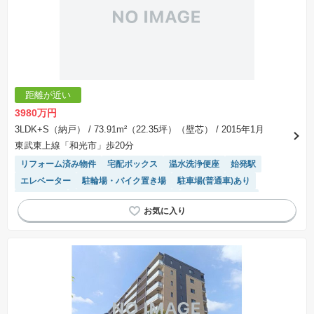
※建築条件付き土地とは、その土地に建築する建物の建築請負契約が、一定期間内に成立する
ことを条件として売買される土地のことをいいます。建築請負契約成立に向けて設計プランを
協議するため、土地購入者が自己の希望する建物の設計協議をするために必要な相当の期間の
交渉期間が設定され、その期間内で希望を満たすプランが実現できたかどうかにより結論を出
します。なお、この期間は概ね3ヶ月程度とされています。納得のいくプランが出来ず、建築請
負契約が成立しない場合、土地売買契約は白紙に戻り、土地契約にかかった代金（土地代金、
手付金など）は名目のいかんに関わらず、全て返却されます。
※課税対象物件の「価格」や「費用等」は消費税込みの「総額表示」で統一しています。
※「本体価格」とは、課税対象物件においては「消費税を除いた建物価格」と「土地価格」の
距離が近い
合計額を指します。
※課税対象物件は消費税込みの総額表示のため、不動産広告の販売価格には本体価格の金額は
3980万円
表示されておりません。
※取引にかかる費用：物件の契約手続き、決済、引き渡し時にかかる費用を表示しています。
3LDK+S（納戸）
/ 73.91m²（22.35坪）（壁芯）
/ 2015年1月
不動産会社によって表記有無が異なるため、ご自身で十分な確認をしていただくようにお願い
東武東上線「和光市」歩20分
いたします。
※掲載の省エネ性能ラベル内の物件・住棟・号室名称については最新のものに変更されている
リフォーム済み物件
宅配ボックス
温水洗浄便座
始発駅
場合があります。
エレベーター
駐輪場・バイク置き場
駐車場(普通車)あり
ペット相談
モニター付きインターホン
システムキッチン
浴室乾燥機