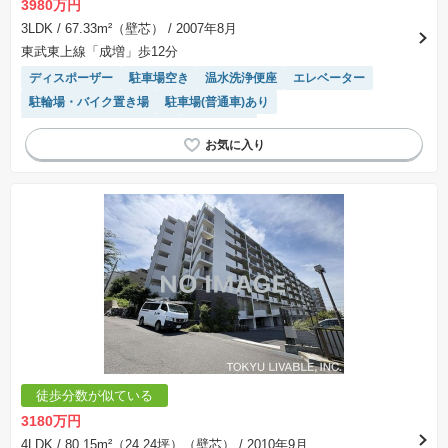
3980万円
3LDK
/ 67.33m²（壁芯）
/ 2007年8月
東武東上線「成増」歩12分
ディスポーザー
駐車場空き
温水洗浄便座
エレベーター
駐輪場・バイク置き場
駐車場(普通車)あり
モニター付きインターホン
浴室乾燥機
徒歩分数が似ている
3180万円
4LDK
/ 80.15m²（24.24坪）（壁芯）
/ 2010年9月