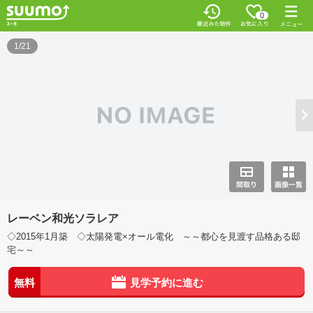
0
1/21
レーベン和光ソラレア
◇2015年1月築 ◇太陽発電×オール電化 ～～都心を見渡す品格ある邸
宅～～
無料
見学予約に進む