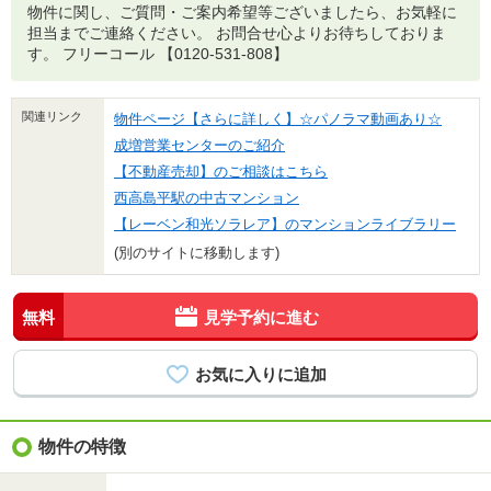
物件に関し、ご質問・ご案内希望等ございましたら、お気軽に
担当までご連絡ください。 お問合せ心よりお待ちしておりま
す。 フリーコール 【0120-531-808】
関連リンク
物件ページ【さらに詳しく】☆パノラマ動画あり☆
成増営業センターのご紹介
【不動産売却】のご相談はこちら
西高島平駅の中古マンション
【レーベン和光ソラレア】のマンションライブラリー
(別のサイトに移動します)
無料
見学予約に進む
物件の特徴