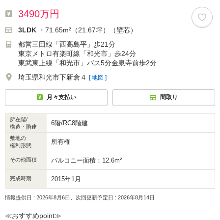
3490万円
3LDK
・71.65m²（21.67坪）（壁芯）
都営三田線「西高島平」歩21分
東京メトロ有楽町線「和光市」歩24分
東武東上線「和光市」バス5分金泉寺前歩2分
埼玉県和光市下新倉４
[ 地図 ]
月々支払い
間取り
所在階/
6階/RC8階建
構造・階建
敷地の
所有権
権利形態
その他面積
バルコニー面積：12.6m²
完成時期
2015年1月
情報提供日 : 2026年8月6日、次回更新予定日 : 2026年8月14日
≪おすすめpoint≫