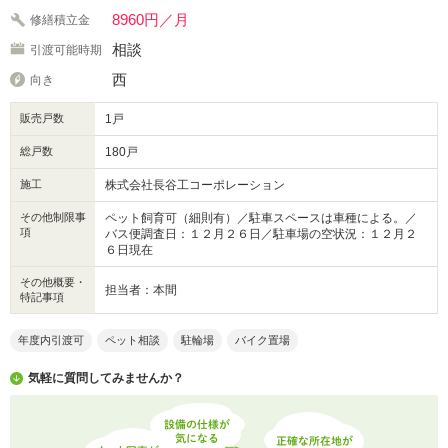
8960円／月
修繕積立金
相談
引渡可能時期
西
向き
販売戸数
1戸
総戸数
180戸
施工
株式会社長谷工コーポレーション
その他制限事
ペット飼育可（細則有）／駐車スペースは車種による。／
項
バス便調査日：１２月２６日／駐車場の空状況：１２月２
６日現在
その他概要・
担当者：本間
特記事項
年度内引渡可
ペット相談
駐輪場
バイク置場
気軽に質問してみませんか？