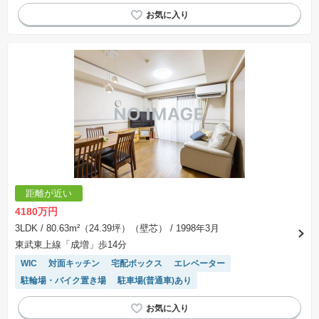
システムキッチン
陽当り良好
距離が近い
4180万円
3LDK
/ 80.63m²（24.39坪）（壁芯）
/ 1998年3月
東武東上線「成増」歩14分
WIC
対面キッチン
宅配ボックス
エレベーター
駐輪場・バイク置き場
駐車場(普通車)あり