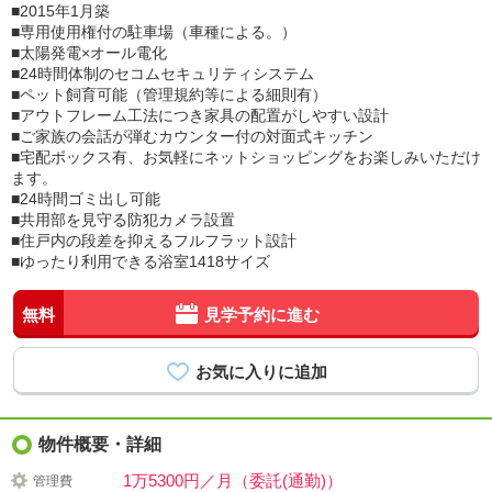
■2015年1月築
■専用使用権付の駐車場（車種による。）
■太陽発電×オール電化
■24時間体制のセコムセキュリティシステム
■ペット飼育可能（管理規約等による細則有）
■アウトフレーム工法につき家具の配置がしやすい設計
■ご家族の会話が弾むカウンター付の対面式キッチン
■宅配ボックス有、お気軽にネットショッピングをお楽しみいただけ
ます。
■24時間ゴミ出し可能
■共用部を見守る防犯カメラ設置
■住戸内の段差を抑えるフルフラット設計
■ゆったり利用できる浴室1418サイズ
無料
見学予約に進む
物件概要・詳細
1万5300円／月（委託(通勤)）
管理費