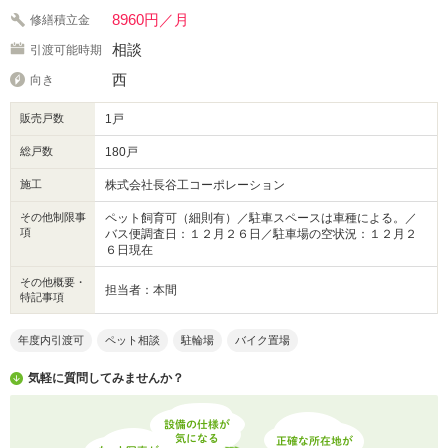
8960円／月
修繕積立金
相談
引渡可能時期
西
向き
販売戸数
1戸
総戸数
180戸
施工
株式会社長谷工コーポレーション
その他制限事
ペット飼育可（細則有）／駐車スペースは車種による。／
項
バス便調査日：１２月２６日／駐車場の空状況：１２月２
６日現在
その他概要・
担当者：本間
特記事項
年度内引渡可
ペット相談
駐輪場
バイク置場
気軽に質問してみませんか？