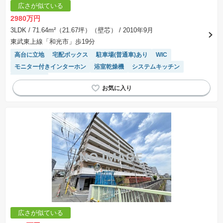
広さが似ている
2980万円
3LDK
/ 71.64m²（21.67坪）（壁芯）
/ 2010年9月
東武東上線「和光市」歩19分
高台に立地
宅配ボックス
駐車場(普通車)あり
WIC
モニター付きインターホン
浴室乾燥機
システムキッチン
ペット相談
広さが似ている