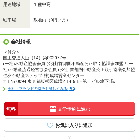
用途地域
１種中高
駐車場
敷地内（0円／月）
会社情報
＜仲介＞
国土交通大臣（14）第002077号
(一社)不動産協会会員 (公社)首都圏不動産公正取引協議会加盟 / (一
社)不動産流通経営協会会員 (公社)首都圏不動産公正取引協議会加盟
住友不動産ステップ(株)成増営業センター
〒175-0094 東京都板橋区成増2-14-5 EH第二ビル地下1階
会社・ブランドの特徴を詳しくみる(PC)
無料
見学予約に進む