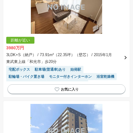
※建築条件付き土地とは、その土地に建築する建物の建築請負契約が、一定期間内に成立する
ことを条件として売買される土地のことをいいます。建築請負契約成立に向けて設計プランを
協議するため、土地購入者が自己の希望する建物の設計協議をするために必要な相当の期間の
交渉期間が設定され、その期間内で希望を満たすプランが実現できたかどうかにより結論を出
します。なお、この期間は概ね3ヶ月程度とされています。納得のいくプランが出来ず、建築請
負契約が成立しない場合、土地売買契約は白紙に戻り、土地契約にかかった代金（土地代金、
手付金など）は名目のいかんに関わらず、全て返却されます。
※課税対象物件の「価格」や「費用等」は消費税込みの「総額表示」で統一しています。
※「本体価格」とは、課税対象物件においては「消費税を除いた建物価格」と「土地価格」の
距離が近い
合計額を指します。
※課税対象物件は消費税込みの総額表示のため、不動産広告の販売価格には本体価格の金額は
3980万円
表示されておりません。
※取引にかかる費用：物件の契約手続き、決済、引き渡し時にかかる費用を表示しています。
3LDK+S（納戸）
/ 73.91m²（22.35坪）（壁芯）
/ 2015年1月
不動産会社によって表記有無が異なるため、ご自身で十分な確認をしていただくようにお願い
東武東上線「和光市」歩20分
いたします。
※掲載の省エネ性能ラベル内の物件・住棟・号室名称については最新のものに変更されている
宅配ボックス
駐車場(普通車)あり
始発駅
場合があります。
駐輪場・バイク置き場
モニター付きインターホン
浴室乾燥機
システムキッチン
ペット相談
温水洗浄便座
リフォーム済み物件
エレベーター