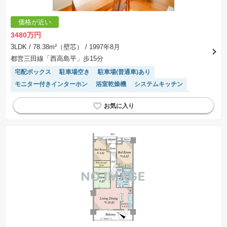
価格が近い
3480万円
3LDK
/ 78.38m²（壁芯）
/ 1997年8月
都営三田線「西高島平」歩15分
宅配ボックス
駐車場空き
駐車場(普通車)あり
モニター付きインターホン
浴室乾燥機
システムキッチン
対面キッチン
温水洗浄便座
リフォーム済み物件
食洗機
エレベーター
陽当り良好