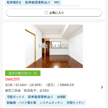
駐車場空き
駐車場(普通車)あり
WIC
モニター付きインターホン
浴室乾燥機
ペット相談
徒歩分数が似ている
2980万円
3LDK
/ 62.64m²（18.94坪）（壁芯）
/ 1994年3月
都営三田線「西高島平」歩18分
宅配ボックス
駐車場(普通車)あり
始発駅
駐輪場・バイク置き場
システムキッチン
対面キッチン