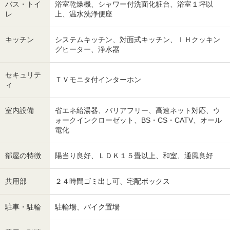
バス・トイ
浴室乾燥機、シャワー付洗面化粧台、浴室１坪以
レ
上、温水洗浄便座
キッチン
システムキッチン、対面式キッチン、ＩＨクッキン
グヒーター、浄水器
セキュリテ
ＴＶモニタ付インターホン
ィ
室内設備
省エネ給湯器、バリアフリー、高速ネット対応、ウ
ォークインクローゼット、BS・CS・CATV、オール
電化
部屋の特徴
陽当り良好、ＬＤＫ１５畳以上、和室、通風良好
共用部
２４時間ゴミ出し可、宅配ボックス
駐車・駐輪
駐輪場、バイク置場