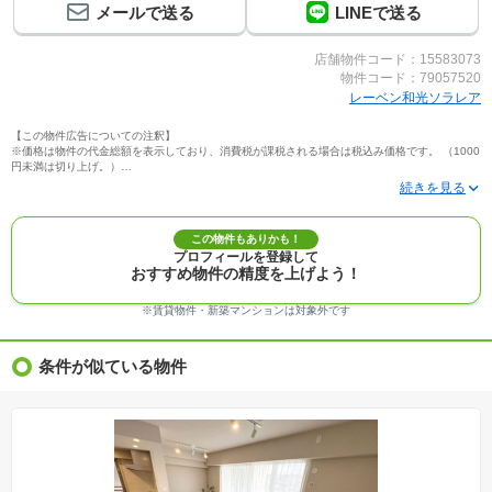
メールで送る
LINEで送る
店舗物件コード：15583073
物件コード：79057520
レーベン和光ソラレア
【この物件広告についての注釈】
※価格は物件の代金総額を表示しており、消費税が課税される場合は税込み価格です。 （1000
円未満は切り上げ。）
※写真に写っている、またはパース（絵）や間取り図に描かれている家具や車などは、特にコ
メントがない場合、販売価格に含まれません。
※敷地権利が定期借地権のものは価格に権利金を含みます。
※建築条件付き土地価格には、建物価格は含まれません。
この物件もありかも！
※物件情報は、原則として情報提供日の２日前に最終確認した情報です。
プロフィールを登録して
※完成予想図はいずれも外構、植栽、外観等実際のものとは多少異なることがあります。
おすすめ物件の精度を上げよう！
※モデルルーム・モデルハウス・展示場・ショールームの画像の場合、今回販売の物件と異な
る場合があります。
※ＣＧ合成の画像の場合、実際とは多少異なる場合があります。
※賃貸物件・新築マンションは対象外です
※物件特徴：販売戸数が複数の物件は、全ての住戸に該当しない項目もあります。
※完成後１年以上を経過した未入居物件が掲載される場合があります。ご了承ください。
※新着：物件情報が「SUUMO」に掲載された日から１週間表示されます。
条件が似ている物件
※価格更新：物件価格が変更された日から１週間表示されます。
※販売予定物件はすべて、販売開始するまで契約または予約の申込みはできません。
※購入の前には物件内容や契約条件についてご自身で十分な確認をしていただくようにお願い
いたします。
※建築条件土地の情報内に掲載されている、建物プラン例は、土地購入者の設計プランの参考
の一例であって、プランの採用可否は任意です。
※土地（建築条件なし）で「建物プラン例」が表記してある時、そのプラン例は特定の建築請
負会社によるもので、当該建築請負会社以外で建てた場合、同様のものが同価格で建てられる
とは限りません。また建築請負会社を特定するものではありません。