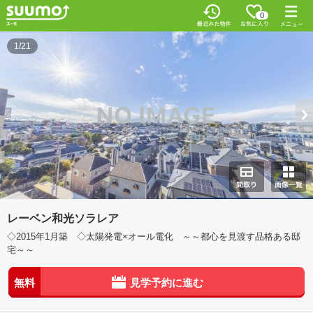
0
1/21
レーベン和光ソラレア
◇2015年1月築 ◇太陽発電×オール電化 ～～都心を見渡す品格ある邸
宅～～
無料
見学予約に進む