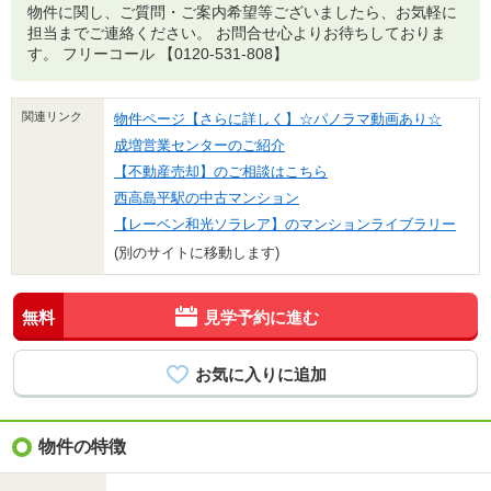
物件に関し、ご質問・ご案内希望等ございましたら、お気軽に
担当までご連絡ください。 お問合せ心よりお待ちしておりま
す。 フリーコール 【0120-531-808】
関連リンク
物件ページ【さらに詳しく】☆パノラマ動画あり☆
成増営業センターのご紹介
【不動産売却】のご相談はこちら
西高島平駅の中古マンション
【レーベン和光ソラレア】のマンションライブラリー
(別のサイトに移動します)
無料
見学予約に進む
物件の特徴