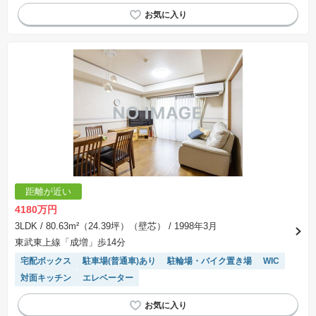
リフォーム済み物件
エレベーター
陽当り良好
距離が近い
4180万円
3LDK
/ 80.63m²（24.39坪）（壁芯）
/ 1998年3月
東武東上線「成増」歩14分
宅配ボックス
駐車場(普通車)あり
駐輪場・バイク置き場
WIC
対面キッチン
エレベーター