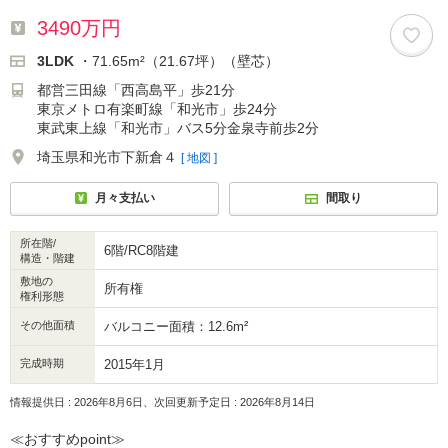
3490万円
3LDK
・71.65m²（21.67坪）（壁芯）
都営三田線「西高島平」歩21分
東京メトロ有楽町線「和光市」歩24分
東武東上線「和光市」バス5分金泉寺前歩2分
埼玉県和光市下新倉４
[ 地図 ]
月々支払い
間取り
所在階/
6階/RC8階建
構造・階建
敷地の
所有権
権利形態
その他面積
バルコニー面積：12.6m²
完成時期
2015年1月
情報提供日 : 2026年8月6日、次回更新予定日 : 2026年8月14日
≪おすすめpoint≫