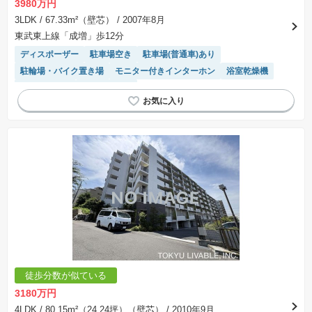
3980万円
3LDK
/ 67.33m²（壁芯）
/ 2007年8月
東武東上線「成増」歩12分
ディスポーザー
駐車場空き
駐車場(普通車)あり
駐輪場・バイク置き場
モニター付きインターホン
浴室乾燥機
温水洗浄便座
エレベーター
徒歩分数が似ている
3180万円
4LDK
/ 80.15m²（24.24坪）（壁芯）
/ 2010年9月